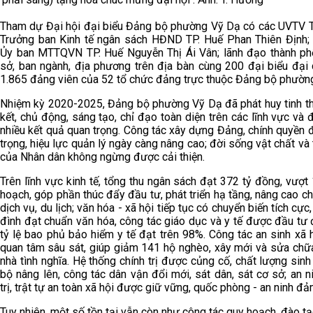
Tham dự Đại hội đại biểu Đảng bộ phường Vỹ Dạ có các UVTV T
Trưởng ban Kinh tế ngân sách HĐND TP. Huế Phan Thiên Định; 
Ủy ban MTTQVN TP. Huế Nguyễn Thị Ái Vân; lãnh đạo thành ph
sở, ban ngành, địa phương trên địa bàn cùng 200 đại biểu đại 
1.865 đảng viên của 52 tổ chức đảng trực thuộc Đảng bộ phườn
Nhiệm kỳ 2020-2025, Đảng bộ phường Vỹ Dạ đã phát huy tinh t
kết, chủ động, sáng tạo, chỉ đạo toàn diện trên các lĩnh vực và
nhiều kết quả quan trọng. Công tác xây dựng Đảng, chính quyền
trọng, hiệu lực quản lý ngày càng nâng cao; đời sống vật chất và 
của Nhân dân không ngừng được cải thiện.
Trên lĩnh vực kinh tế, tổng thu ngân sách đạt 372 tỷ đồng, vượ
hoạch, góp phần thúc đẩy đầu tư, phát triển hạ tầng, nâng cao c
dịch vụ, du lịch; văn hóa - xã hội tiếp tục có chuyển biến tích cực
đình đạt chuẩn văn hóa, công tác giáo dục và y tế được đầu tư
tỷ lệ bao phủ bảo hiểm y tế đạt trên 98%. Công tác an sinh xã
quan tâm sâu sát, giúp giảm 141 hộ nghèo, xây mới và sửa chữ
nhà tình nghĩa. Hệ thống chính trị được củng cố, chất lượng sinh
bộ nâng lên, công tác dân vận đổi mới, sát dân, sát cơ sở; an n
trị, trật tự an toàn xã hội được giữ vững, quốc phòng - an ninh đ
Tuy nhiên, một số tồn tại vẫn còn như công tác quy hoạch, đào t