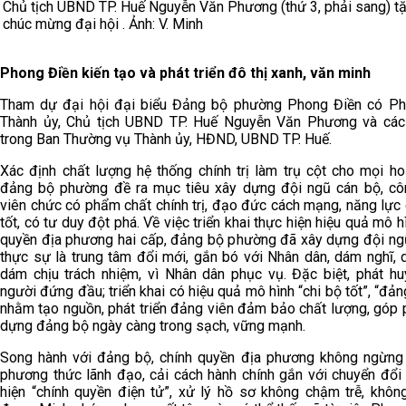
Chủ tịch UBND TP. Huế Nguyễn Văn Phương (thứ 3, phải sang) t
chúc mừng đại hội . Ảnh: V. Minh
Phong Điền kiến tạo và phát triển đô thị xanh, văn minh
Tham dự đại hội đại biểu Đảng bộ phường Phong Điền có Ph
Thành ủy, Chủ tịch UBND TP. Huế Nguyễn Văn Phương và các
trong Ban Thường vụ Thành ủy, HĐND, UBND TP. Huế.
Xác định chất lượng hệ thống chính trị làm trụ cột cho mọi ho
đảng bộ phường đề ra mục tiêu xây dựng đội ngũ cán bộ, cô
viên chức có phẩm chất chính trị, đạo đức cách mạng, năng lực
tốt, có tư duy đột phá. Về việc triển khai thực hiện hiệu quả mô h
quyền địa phương hai cấp, đảng bộ phường đã xây dựng đội ng
thực sự là trung tâm đổi mới, gắn bó với Nhân dân, dám nghĩ, 
dám chịu trách nhiệm, vì Nhân dân phục vụ. Đặc biệt, phát huy
người đứng đầu; triển khai có hiệu quả mô hình “chi bộ tốt”, “đản
nhằm tạo nguồn, phát triển đảng viên đảm bảo chất lượng, góp 
dựng đảng bộ ngày càng trong sạch, vững mạnh.
Song hành với đảng bộ, chính quyền địa phương không ngừng
phương thức lãnh đạo, cải cách hành chính gắn với chuyển đổi 
hiện “chính quyền điện tử”, xử lý hồ sơ không chậm trễ, không