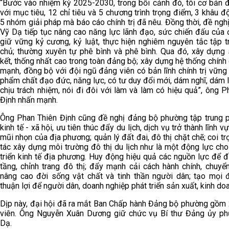
“Bước vào nhiệm kỳ 2025-2030, trong bối cảnh đó, tôi cơ bản đ
với mục tiêu, 12 chỉ tiêu và 5 chương trình trọng điểm, 3 khâu đ
5 nhóm giải pháp mà báo cáo chính trị đã nêu. Đồng thời, đề ng
Vỹ Dạ tiếp tục nâng cao năng lực lãnh đạo, sức chiến đấu của 
giữ vững kỷ cương, kỷ luật, thực hiện nghiêm nguyên tắc tập t
chủ; thường xuyên tự phê bình và phê bình. Qua đó, xây dựng
kết, thống nhất cao trong toàn đảng bộ; xây dựng hệ thống chính
mạnh, đồng bộ với đội ngũ đảng viên có bản lĩnh chính trị vững
phẩm chất đạo đức, năng lực, có tư duy đổi mới, dám nghĩ, dám
chịu trách nhiệm, nói đi đôi với làm và làm có hiệu quả”, ông 
Định nhấn mạnh.
Ông Phan Thiên Định cũng đề nghị đảng bộ phường tập trung ph
kinh tế - xã hội, ưu tiên thúc đẩy du lịch, dịch vụ trở thành lĩnh vự
mũi nhọn của địa phương; quản lý đất đai, đô thị chặt chẽ; coi t
tác xây dựng môi trường đô thị du lịch như là một động lực ch
triển kinh tế địa phương. Huy động hiệu quả các nguồn lực để 
tầng, chỉnh trang đô thị; đẩy mạnh cải cách hành chính, chuyể
nâng cao đời sống vật chất và tinh thần người dân; tạo mọi đ
thuận lợi để người dân, doanh nghiệp phát triển sản xuất, kinh d
Dịp này, đại hội đã ra mắt Ban Chấp hành Đảng bộ phường gồm 
viên. Ông Nguyễn Xuân Dương giữ chức vụ Bí thư Đảng ủy p
Dạ.