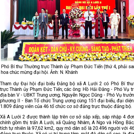
Phó Bí thư Thường trực Thành ủy Phạm Đức Tiến (thứ 4, phải sa
hoa chúc mừng đại hội. Ảnh: N. Khánh
Tham dự Đại hội đại biểu Đảng bộ xã A Lưới 2 có Phó Bí th
trực Thành ủy Phạm Đức Tiến; các ông: Hồ Hải Đăng - Phó Vụ t
địa bàn V - UBKT Trung ương; Nguyễn Ngọc Dũng - Phó Vụ trưởn
phương II - Ban Tổ chức Trung ương cùng 151 đại biểu, đại diệ
1.809 đảng viên của 46 tổ chức cơ sở đảng trực thuộc đảng bộ.
Xã A Lưới 2 được thành lập trên cơ sở sắp xếp, sáp nhập 4 đơn
chính gồm thị trấn A Lưới, xã Quảng Nhâm, A Ngo và Hồng Bắc,
tích tự nhiên là 97,62 km2, quy mô dân số là 20.496 người với 4
đảng trực thuộc. Xã có vị trí trung tâm, mật độ dân số cao, là đị