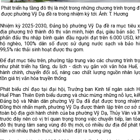
Phát triển hạ tầng đô thị là một trong những chương trình trọng 
được phường Vỹ Dạ đề ra trong nhiệm kỳ tới. Ảnh: T. Hương
Nhiệm kỳ 2025-2030, Đảng bộ phường Vỹ Dạ đề ra mục tiêu 
địa phương trở thành đô thị văn minh, hiện đại, giàu bản sắc. 
phấn đấu thu nhập bình quân đầu người đạt trên 6.000 USD, k
hộ nghèo, 100% dân số được sử dụng nước sạch và bảo hi
99,5% rác thải sinh hoạt được thu gom.
Để đạt mục tiêu trên, phường tập trung vào các chương trình t
như phát triển hạ tầng, du lịch - dịch vụ gắn với văn hóa Huế,
hành chính, chuyển đổi số, nâng cao chất lượng nguồn nhân lự
tồn giá trị văn hóa truyền thống.
Phát biểu chỉ đạo tại đại hội, Trưởng ban Kinh tế ngân sách 
Huế Phan Thiên Định biểu dương và chúc mừng những nỗ lực, kế
Đảng bộ và Nhân dân phường Vỹ Dạ đã đạt được trong nhiệm
Đồng thời nhấn mạnh, phường Vỹ Dạ được thành lập trên cơ sở 
toàn bộ địa giới hành chính của ba phường Vỹ Dạ, Thủy Vân và 
trước đây nên có vị trí quan trọng trong việc chuyển tiếp, lan tỏ
đô thị trung tâm sang vùng đô thị mới, có nhiều dư địa để phát 
liền với nhiều thách thức, khó khăn đặt ra tương ứng.