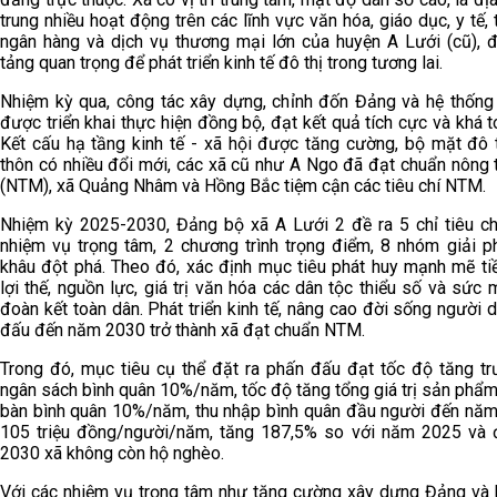
trung nhiều hoạt động trên các lĩnh vực văn hóa, giáo dục, y tế, t
ngân hàng và dịch vụ thương mại lớn của huyện A Lưới (cũ), đ
tảng quan trọng để phát triển kinh tế đô thị trong tương lai.
Nhiệm kỳ qua, công tác xây dựng, chỉnh đốn Đảng và hệ thống c
được triển khai thực hiện đồng bộ, đạt kết quả tích cực và khá t
Kết cấu hạ tầng kinh tế - xã hội được tăng cường, bộ mặt đô t
thôn có nhiều đổi mới, các xã cũ như A Ngo đã đạt chuẩn nông 
(NTM), xã Quảng Nhâm và Hồng Bắc tiệm cận các tiêu chí NTM.
Nhiệm kỳ 2025-2030, Đảng bộ xã A Lưới 2 đề ra 5 chỉ tiêu ch
nhiệm vụ trọng tâm, 2 chương trình trọng điểm, 8 nhóm giải p
khâu đột phá. Theo đó, xác định mục tiêu phát huy mạnh mẽ ti
lợi thế, nguồn lực, giá trị văn hóa các dân tộc thiểu số và sức
đoàn kết toàn dân. Phát triển kinh tế, nâng cao đời sống người 
đấu đến năm 2030 trở thành xã đạt chuẩn NTM.
Trong đó, mục tiêu cụ thể đặt ra phấn đấu đạt tốc độ tăng tr
ngân sách bình quân 10%/năm, tốc độ tăng tổng giá trị sản phẩm
bàn bình quân 10%/năm, thu nhập bình quân đầu người đến năm
105 triệu đồng/người/năm, tăng 187,5% so với năm 2025 và
2030 xã không còn hộ nghèo.
Với các nhiệm vụ trọng tâm như tăng cường xây dựng Đảng và 