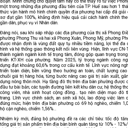
đoạn. Minh chứng cho quyết tâm này có thể thấy rõ từ việc Phon
một trong những địa phương đầu tiên của TP. Huế sau hơn 1 thá
thức vận hành mô hình chính quyền địa phương hai cấp đã giải 
sơ đạt gần 100%, khẳng định hiệu quả cải cách hành chính th
gần dân, phục vụ vì Nhân dân.
Đáng nói, sau khi sáp nhập các địa phương của thị xã Phong Điề
phường Phong Thu và hai xã Phong Xuân, Phong Mỹ, phường Ph
được nhận định là vùng đất quy tụ nhiều tiềm năng, lợi thế đa
hình và hệ thống giao thông kết nối liên vùng. Hiện, lĩnh vực CN
thành ngành ngành kinh tế trọng tâm, đóng góp quan trọng tron
triển KT-XH của phường. Năm 2025, tỷ trọng ngành công ng
dựng đạt khoảng 60,6% trong cơ cấu kinh tế. Lĩnh vực nông ngh
triển toàn diện, bền vững theo hướng an toàn, chất lượng cao
chuỗi giá trị hàng hóa, từng bước nâng cao giá trị sản xuất, gắ
dựng nông thôn mới. Hạ tầng đô thị trên địa bàn phường được 
đầu tư bài bản; các tuyến đường liên kết khu dân cư, hệ thống th
công viên, nhà sinh hoạt cộng đồng… tạo nên diện mạo đô t
trang. Lĩnh vực chính sách, an sinh xã hội, lao động việc làm
đúng mức; hiện trên địa bàn phường có 69 hộ nghèo, chiếm 1,
hộ cận nghèo, chiếm 1,56%…
Nhiệm kỳ mới, đảng bộ phường đề ra các chỉ tiêu: tốc độ tăn
tổng giá trị sản phẩm trên địa bàn bình quân tăng từ 10% - 12%