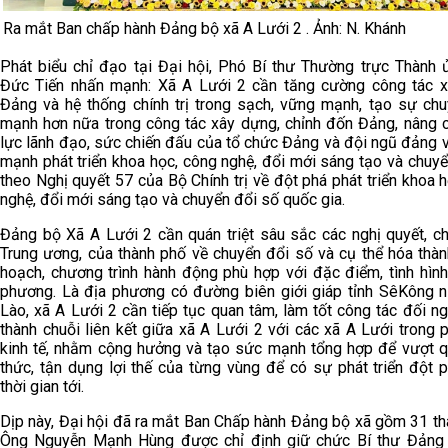
Ra mắt Ban chấp hành Đảng bộ xã A Lưới 2 . Ảnh: N. Khánh
Phát biểu chỉ đạo tại Đại hội, Phó Bí thư Thường trực Thành
Đức Tiến nhấn mạnh: Xã A Lưới 2 cần tăng cường công tác 
Đảng và hệ thống chính trị trong sạch, vững mạnh, tạo sự chu
mạnh hơn nữa trong công tác xây dựng, chỉnh đốn Đảng, nâng 
lực lãnh đạo, sức chiến đấu của tổ chức Đảng và đội ngũ đảng 
mạnh phát triển khoa học, công nghệ, đổi mới sáng tạo và chuy
theo Nghị quyết 57 của Bộ Chính trị về đột phá phát triển khoa 
nghệ, đổi mới sáng tạo và chuyển đổi số quốc gia.
Đảng bộ Xã A Lưới 2 cần quán triệt sâu sắc các nghị quyết, ch
Trung ương, của thành phố về chuyển đổi số và cụ thể hóa thàn
hoạch, chương trình hành động phù hợp với đặc điểm, tình hình
phương. Là địa phương có đường biên giới giáp tỉnh SêKông 
Lào, xã A Lưới 2 cần tiếp tục quan tâm, làm tốt công tác đối ng
thành chuỗi liên kết giữa xã A Lưới 2 với các xã A Lưới trong p
kinh tế, nhằm cộng hưởng và tạo sức mạnh tổng hợp để vượt q
thức, tận dụng lợi thế của từng vùng để có sự phát triển đột 
thời gian tới.
Dịp này, Đại hội đã ra mắt Ban Chấp hành Đảng bộ xã gồm 31 th
Ông Nguyễn Mạnh Hùng được chỉ định giữ chức Bí thư Đảng