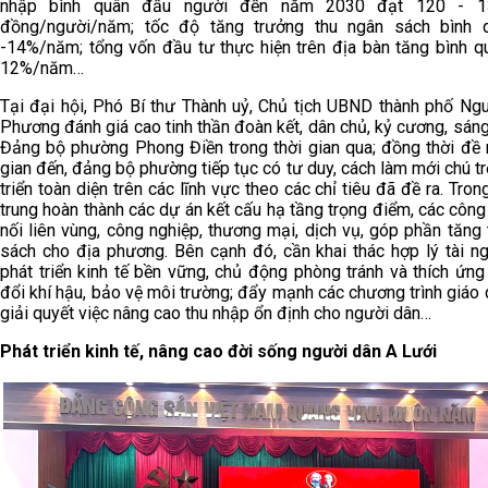
nhập bình quân đầu người đến năm 2030 đạt 120 - 13
đồng/người/năm; tốc độ tăng trưởng thu ngân sách bình 
-14%/năm; tổng vốn đầu tư thực hiện trên địa bàn tăng bình qu
12%/năm…
Tại đại hội, Phó Bí thư Thành uỷ, Chủ tịch UBND thành phố Ng
Phương đánh giá cao tinh thần đoàn kết, dân chủ, kỷ cương, sán
Đảng bộ phường Phong Điền trong thời gian qua; đồng thời đề n
gian đến, đảng bộ phường tiếp tục có tư duy, cách làm mới chú t
triển toàn diện trên các lĩnh vực theo các chỉ tiêu đã đề ra. Tron
trung hoàn thành các dự án kết cấu hạ tầng trọng điểm, các công 
nối liên vùng, công nghiệp, thương mại, dịch vụ, góp phần tăng
sách cho địa phương. Bên cạnh đó, cần khai thác hợp lý tài n
phát triển kinh tế bền vững, chủ động phòng tránh và thích ứng
đổi khí hậu, bảo vệ môi trường; đẩy mạnh các chương trình giáo d
giải quyết việc nâng cao thu nhập ổn định cho người dân…
Phát triển kinh tế, nâng cao đời sống người dân A Lưới