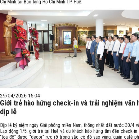
Chí Minh tại Bảo tàng Hồ Chí Minh TP. Huế.
29/04/2026 15:04
Giới trẻ hào hứng check-in và trải nghiệm văn 
dịp lễ
Dịp lễ kỷ niệm ngày Giải phóng miền Nam, thống nhất đất nước 30/4 v
Lao động 1/5, giới trẻ tại Huế và du khách hào hứng tìm đến check-in 
“tọa độ” được “decor” rực rỡ trong sắc cờ đỏ sao vàng, quán café p