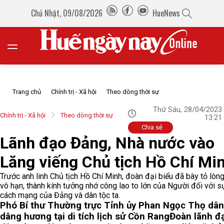
Chủ Nhật, 09/08/2026
HueNews
Trang chủ
Chính trị - Xã hội
Theo dòng thời sự
Thứ Sáu, 28/04/2023
Chính trị - Xã hội
Theo dòng thời sự
13:21
Chia sẻ
Lãnh đạo Đảng, Nhà nước vào
Lăng viếng Chủ tịch Hồ Chí Mi
Trước anh linh Chủ tịch Hồ Chí Minh, đoàn đại biểu đã bày tỏ lòng
vô hạn, thành kính tưởng nhớ công lao to lớn của Người đối với s
cách mạng của Đảng và dân tộc ta.
Phó Bí thư Thường trực Tỉnh ủy Phan Ngọc Thọ dân
dâng hương tại di tích lịch sử Cồn Rang
Đoàn lãnh đạ