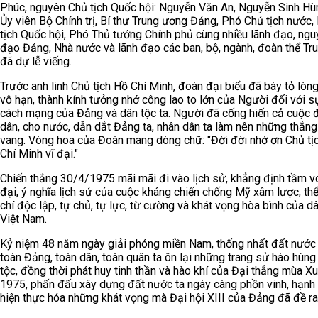
Phúc, nguyên Chủ tịch Quốc hội: Nguyễn Văn An, Nguyễn Sinh Hù
Ủy viên Bộ Chính trị, Bí thư Trung ương Đảng, Phó Chủ tịch nước
tịch Quốc hội, Phó Thủ tướng Chính phủ cùng nhiều lãnh đạo, ngu
đạo Đảng, Nhà nước và lãnh đạo các ban, bộ, ngành, đoàn thể Tr
đã dự lễ viếng.
Trước anh linh Chủ tịch Hồ Chí Minh, đoàn đại biểu đã bày tỏ lòng
vô hạn, thành kính tưởng nhớ công lao to lớn của Người đối với s
cách mạng của Đảng và dân tộc ta. Người đã cống hiến cả cuộc 
dân, cho nước, dẫn dắt Đảng ta, nhân dân ta làm nên những thắng 
vang. Vòng hoa của Đoàn mang dòng chữ: "Đời đời nhớ ơn Chủ tị
Chí Minh vĩ đại."
Chiến thắng 30/4/1975 mãi mãi đi vào lịch sử, khẳng định tầm v
đại, ý nghĩa lịch sử của cuộc kháng chiến chống Mỹ xâm lược; thể
chí độc lập, tự chủ, tự lực, từ cường và khát vọng hòa bình của d
Việt Nam.
Kỷ niệm 48 năm ngày giải phóng miền Nam, thống nhất đất nước 
toàn Đảng, toàn dân, toàn quân ta ôn lại những trang sử hào hùng
tộc, đồng thời phát huy tinh thần và hào khí của Đại thắng mùa X
1975, phấn đấu xây dựng đất nước ta ngày càng phồn vinh, hạnh 
hiện thực hóa những khát vọng mà Đại hội XIII của Đảng đã đề ra