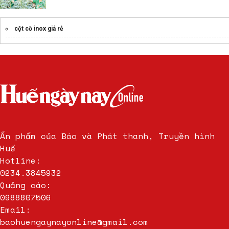
cột cờ inox giá rẻ
Ấn phẩm của Báo và Phát thanh, Truyền hình
Huế
Hotline:
0234.3845932
Quảng cáo:
0988807506
Email:
baohuengaynayonline@gmail.com