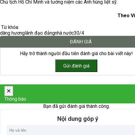
Chủ tịch Hồ Chí Minh và tưởng niệm các Anh hùng liệt sỹ.
Theo V
Từ khóa:
dâng hương
lãnh đạo đảng
nhà nước
30/4
ĐÁNH GIÁ
Hãy trở thành người đầu tiên đánh giá cho bài viết này!
×
Thông báo
Bạn đã gửi đánh giá thành công.
Nội dung góp ý