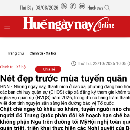
Thứ Bảy, 08/08/2026
HueNews
Trang chủ
Chính trị - Xã hội
Thứ Tư, 22/10/2025 10:05
(
Chính trị - Xã hội
Chia sẻ
Nét đẹp trước mùa tuyển quân
HNN - Những ngày này, thanh niên ở các xã, phường đang háo hứ
các ban chỉ huy quân sự (CHQS) cấp xã đăng ký tham gia khám t
nghĩa vụ quân sự (NVQS) năm 2026; trong đó có hàng trăm thanh
viết đơn tình nguyện sẵn sàng lên đường bảo vệ Tổ quốc.
Chặt chẽ ngay từ khâu sơ khám, tuyển người nào ch
người đó
Trung Quốc phản đối kế hoạch hạn chế ba
không phận Nga trên đường tới Mỹ
Hội nghị toàn qu
quán triệt, triển khai thực hiện các Nghị quyết của 