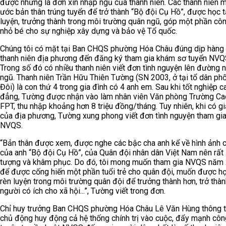
được những lá đơn xin nhập ngũ của thanh niên. Các thanh niên 
ước bản thân trúng tuyển để trở thành “Bộ đội Cụ Hồ”, được học t
luyện, trưởng thành trong môi trường quân ngũ, góp một phần cô
nhỏ bé cho sự nghiệp xây dựng và bảo vệ Tổ quốc.
Chúng tôi có mặt tại Ban CHQS phường Hóa Châu đúng dịp hàng
thanh niên địa phương đến đăng ký tham gia khám sơ tuyển NVQ
Trong số đó có nhiều thanh niên viết đơn tình nguyện lên đường 
ngũ. Thanh niên Trần Hữu Thiên Tường (SN 2003, ở tại tổ dân ph
Đôi) là con thứ 4 trong gia đình có 4 anh em. Sau khi tốt nghiệp c
đẳng, Tường được nhận vào làm nhân viên Văn phòng Trường C
FPT, thu nhập khoảng hơn 8 triệu đồng/tháng. Tuy nhiên, khi có gi
của địa phương, Tường xung phong viết đơn tình nguyện tham gi
NVQS.
“Bản thân được xem, được nghe các bậc cha anh kể về hình ảnh 
của anh “Bộ đội Cụ Hồ”, của Quân đội nhân dân Việt Nam nên rất
tượng và khâm phục. Do đó, tôi mong muốn tham gia NVQS năm
để được cống hiến một phần tuổi trẻ cho quân đội, muốn được họ
rèn luyện trong môi trường quân đội để trưởng thành hơn, trở thà
người có ích cho xã hội...”, Tường viết trong đơn.
Chỉ huy trưởng Ban CHQS phường Hóa Châu Lê Văn Hùng thông t
chủ động huy động cả hệ thống chính trị vào cuộc, đẩy mạnh côn