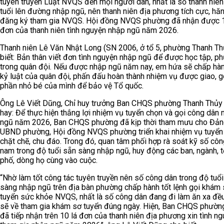
tuyên truyền Luật NVQS đến mọi người dân, nhất là số thanh niê
tuổi lên đường nhập ngũ, nên thanh niên địa phương tích cực, hăn
đăng ký tham gia NVQS. Hội đồng NVQS phường đã nhận được 1
đơn của thanh niên tình nguyện nhập ngũ năm 2026.
Thanh niên Lê Văn Nhật Long (SN 2006, ở tổ 5, phường Thanh Th
biết: Bản thân viết đơn tình nguyện nhập ngũ để được học tập, p
trong quân đội. Nếu được nhập ngũ năm nay, em hứa sẽ chấp hàn
kỷ luật của quân đội, phấn đấu hoàn thành nhiệm vụ được giao, 
phần nhỏ bé của mình để bảo vệ Tổ quốc.
Ông Lê Viết Dũng, Chỉ huy trưởng Ban CHQS phường Thanh Thủy
hay: Để thực hiện thắng lợi nhiệm vụ tuyển chọn và gọi công dân 
ngũ năm 2026, Ban CHQS phường đã kịp thời tham mưu cho Đản
UBND phường, Hội đồng NVQS phường triển khai nhiệm vụ tuyển
chặt chẽ, chu đáo. Trong đó, quan tâm phối hợp rà soát kỹ số cô
nam trong độ tuổi sẵn sàng nhập ngũ, huy động các ban, ngành, 
phố, dòng họ cùng vào cuộc.
“Nhờ làm tốt công tác tuyên truyền nên số công dân trong độ tuổ
sàng nhập ngũ trên địa bàn phường chấp hành tốt lệnh gọi khám
tuyển sức khỏe NVQS, nhất là số công dân đang đi làm ăn xa đề
sẽ về tham gia khám sơ tuyển đúng ngày. Hiện, Ban CHQS phườn
đã tiếp nhận trên 10 lá đơn của thanh niên địa phương xin tình n