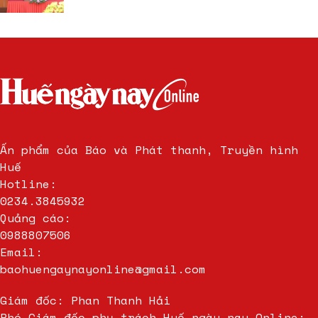
Ấn phẩm của Báo và Phát thanh, Truyền hình
Huế
Hotline:
0234.3845932
Quảng cáo:
0988807506
Email:
baohuengaynayonline@gmail.com
Giám đốc: Phan Thanh Hải
Phó Giám đốc phụ trách Huế ngày nay Online: