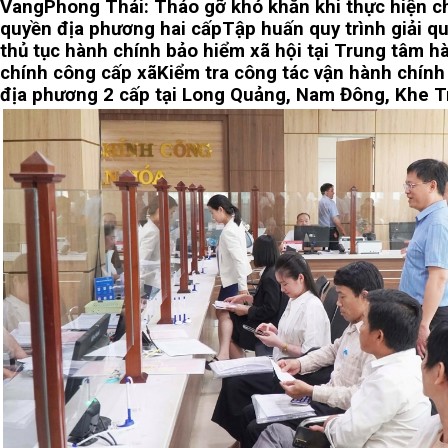
Vang
Phong Thái: Tháo gỡ khó khăn khi thực hiện c
quyền địa phương hai cấp
Tập huấn quy trình giải q
thủ tục hành chính bảo hiểm xã hội tại Trung tâm h
chính công cấp xã
Kiểm tra công tác vận hành chính
địa phương 2 cấp tại Long Quảng, Nam Đông, Khe T