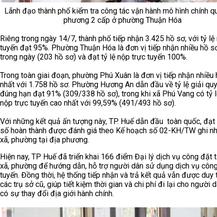
Lãnh đạo thành phố kiểm tra công tác vận hành mô hình chính q
phương 2 cấp ở phường Thuận Hóa
Riêng trong ngày 14/7, thành phố tiếp nhận 3.425 hồ sơ, với tỷ lệ
tuyến đạt 95%. Phường Thuận Hóa là đơn vị tiếp nhận nhiều hồ s
trong ngày (203 hồ sơ) và đạt tỷ lệ nộp trực tuyến 100%.
Trong toàn giai đoạn, phường Phú Xuân là đơn vị tiếp nhận nhiều
nhất với 1.758 hồ sơ. Phường Hương An dẫn đầu về tỷ lệ giải qu
đúng hạn đạt 91% (309/338 hồ sơ), trong khi xã Phú Vang có tỷ 
nộp trực tuyến cao nhất với 99,59% (491/493 hồ sơ).
Với những kết quả ấn tượng này, TP. Huế dẫn đầu toàn quốc, đạt
số hoàn thành được đánh giá theo Kế hoạch số 02-KH/TW ghi n
xã, phường tại địa phương.
Hiện nay, TP Huế đã triển khai 166 điểm Đại lý dịch vụ công đặt t
xã, phường để hướng dẫn, hỗ trợ người dân sử dụng dịch vụ công
tuyến. Đồng thời, hệ thống tiếp nhận và trả kết quả vẫn được duy tr
các trụ sở cũ, giúp tiết kiệm thời gian và chi phí đi lại cho người 
có sự thay đổi địa giới hành chính.