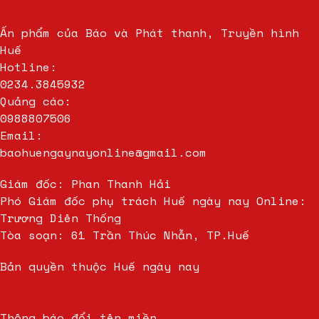
Ấn phẩm của Báo và Phát thanh, Truyền hình
Huế
Hotline:
0234.3845932
Quảng cáo:
0988807506
Email:
baohuengaynayonline@gmail.com
Giám đốc: Phan Thanh Hải
Phó Giám đốc phụ trách Huế ngày nay Online:
Trương Diên Thống
Tòa soạn: 61 Trần Thúc Nhẫn, TP.Huế
Bản quyền thuộc Huế ngày nay
Thông báo đổi tên miền