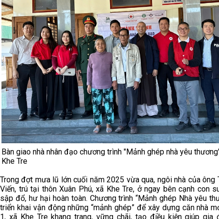
Bàn giao nhà nhân đạo chương trình "Mảnh ghép nhà yêu thương"
Khe Tre
Trong đợt mưa lũ lớn cuối năm 2025 vừa qua, ngôi nhà của ông 
Viến, trú tại thôn Xuân Phú, xã Khe Tre, ở ngay bên cạnh con s
sập đổ, hư hại hoàn toàn. Chương trình “Mảnh ghép Nhà yêu th
triển khai vận động những “mảnh ghép” để xây dựng căn nhà mớ
1, xã Khe Tre khang trang, vững chãi, tạo điều kiện giúp gia 