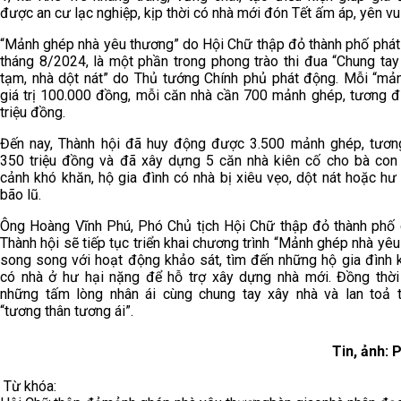
được an cư lạc nghiệp, kịp thời có nhà mới đón Tết ấm áp, yên vui
“Mảnh ghép nhà yêu thương” do Hội Chữ thập đỏ thành phố phát
tháng 8/2024, là một phần trong phong trào thi đua “Chung tay
tạm, nhà dột nát” do Thủ tướng Chính phủ phát động. Mỗi “mả
giá trị 100.000 đồng, mỗi căn nhà cần 700 mảnh ghép, tương 
triệu đồng.
Đến nay, Thành hội đã huy động được 3.500 mảnh ghép, tươ
350 triệu đồng và đã xây dựng 5 căn nhà kiên cố cho bà con
cảnh khó khăn, hộ gia đình có nhà bị xiêu vẹo, dột nát hoặc h
bão lũ.
Ông Hoàng Vĩnh Phú, Phó Chủ tịch Hội Chữ thập đỏ thành phố c
Thành hội sẽ tiếp tục triển khai chương trình “Mảnh ghép nhà yê
song song với hoạt động khảo sát, tìm đến những hộ gia đình 
có nhà ở hư hại nặng để hỗ trợ xây dựng nhà mới. Đồng thời
những tấm lòng nhân ái cùng chung tay xây nhà và lan toả t
“tương thân tương ái”.
Tin, ảnh: 
Từ khóa: