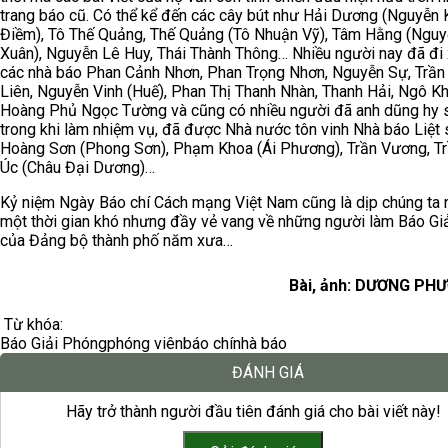
trang báo cũ. Có thể kể đến các cây bút như Hải Dương (Nguyễn
Điềm), Tô Thế Quảng, Thế Quảng (Tô Nhuận Vỹ), Tâm Hằng (Ngu
Xuân), Nguyễn Lê Huy, Thái Thành Thông… Nhiều người nay đã đi
các nhà báo Phan Cảnh Nhơn, Phan Trọng Nhơn, Nguyễn Sự, Trần
Liên, Nguyễn Vinh (Huế), Phan Thị Thanh Nhàn, Thanh Hải, Ngô Kh
Hoàng Phủ Ngọc Tường và cũng có nhiều người đã anh dũng hy 
trong khi làm nhiệm vụ, đã được Nhà nước tôn vinh Nhà báo Liệt 
Hoàng Sơn (Phong Sơn), Phạm Khoa (Ái Phương), Trần Vương, T
Úc (Châu Đại Dương)…
Kỷ niệm Ngày Báo chí Cách mạng Việt Nam cũng là dịp chúng ta n
một thời gian khó nhưng đầy vẻ vang về những người làm Báo Gi
của Đảng bộ thành phố năm xưa…
Bài, ảnh: DƯƠNG PH
Từ khóa:
Báo Giải Phóng
phóng viên
báo chí
nhà báo
ĐÁNH GIÁ
Hãy trở thành người đầu tiên đánh giá cho bài viết này!