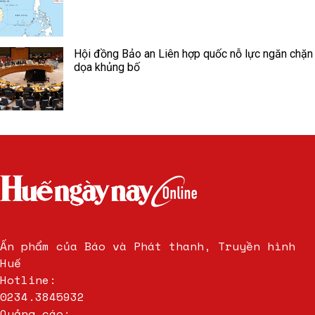
Hội đồng Bảo an Liên hợp quốc nỗ lực ngăn chặn
dọa khủng bố
Ấn phẩm của Báo và Phát thanh, Truyền hình
Huế
Hotline:
0234.3845932
Quảng cáo: