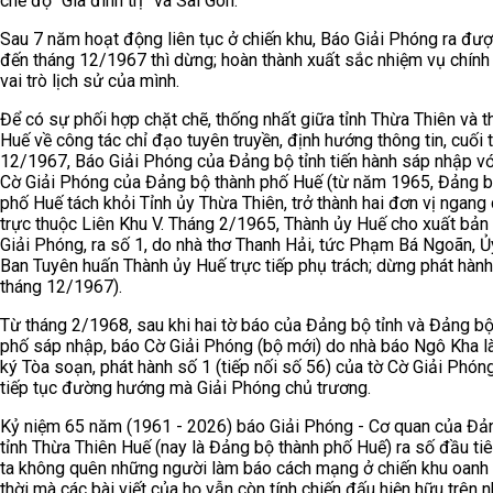
chế độ “Gia đình trị” và Sài Gòn.
Sau 7 năm hoạt động liên tục ở chiến khu, Báo Giải Phóng ra đượ
đến tháng 12/1967 thì dừng; hoàn thành xuất sắc nhiệm vụ chính t
vai trò lịch sử của mình.
Để có sự phối hợp chặt chẽ, thống nhất giữa tỉnh Thừa Thiên và 
Huế về công tác chỉ đạo tuyên truyền, định hướng thông tin, cuối 
12/1967, Báo Giải Phóng của Đảng bộ tỉnh tiến hành sáp nhập v
Cờ Giải Phóng của Đảng bộ thành phố Huế (từ năm 1965, Đảng b
phố Huế tách khỏi Tỉnh ủy Thừa Thiên, trở thành hai đơn vị ngang
trực thuộc Liên Khu V. Tháng 2/1965, Thành ủy Huế cho xuất bản
Giải Phóng, ra số 1, do nhà thơ Thanh Hải, tức Phạm Bá Ngoãn, Ủ
Ban Tuyên huấn Thành ủy Huế trực tiếp phụ trách; dừng phát hàn
tháng 12/1967).
Từ tháng 2/1968, sau khi hai tờ báo của Đảng bộ tỉnh và Đảng bộ
phố sáp nhập, báo Cờ Giải Phóng (bộ mới) do nhà báo Ngô Kha 
ký Tòa soạn, phát hành số 1 (tiếp nối số 56) của tờ Cờ Giải Phón
tiếp tục đường hướng mà Giải Phóng chủ trương.
Kỷ niệm 65 năm (1961 - 2026) báo Giải Phóng - Cơ quan của Đả
tỉnh Thừa Thiên Huế (nay là Đảng bộ thành phố Huế) ra số đầu tiê
ta không quên những người làm báo cách mạng ở chiến khu oanh 
thời mà các bài viết của họ vẫn còn tính chiến đấu hiện hữu trên 