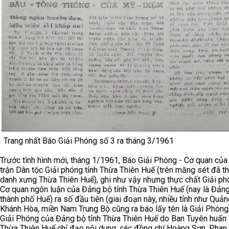
Trang nhất Báo Giải Phóng số 3 ra tháng 3/1961
Trước tình hình mới, tháng 1/1961, Báo Giải Phóng - Cơ quan củ
trận Dân tộc Giải phóng tỉnh Thừa Thiên Huế (trên măng sét đã th
danh xưng Thừa Thiên Huế), ghi như vậy nhưng thực chất Giải ph
Cơ quan ngôn luận của Đảng bộ tỉnh Thừa Thiên Huế (nay là Đản
thành phố Huế) ra số đầu tiên (giai đoạn này, nhiều tỉnh như Quản
Khánh Hòa, miền Nam Trung Bộ cũng ra báo lấy tên là Giải Phóng
Giải Phóng của Đảng bộ tỉnh Thừa Thiên Huế do Ban Tuyên huấn 
Thừa Thiên Huế chỉ đạo nội dung; các đồng chí Hoàng Sơn, Phan