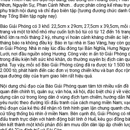
Nhơn, Nguyễn Sự, Phan Cảnh Nhơn… được phân công kế nhau trực
phụ trách nội dung và chỉ đạo biên tập (tương đương chức danh 
hay Tổng Biên tập ngày nay).
Báo Giải Phóng có 3 khổ: 22,5cm x 29cm; 27,5cm x 39,5cm, mỗi 
trang và một tờ khổ nhỏ như cuốn lịch bỏ túi có từ 12 đến 16 tran
khổ lớn ra mỗi tháng 2 kỳ, nhưng vì hoàn cảnh kháng chiến ác liệt
tháng báo ra không đều kỳ. Báo in tại nhà in Sao Vàng, hay còn gọ
in Giải Phóng. Nhà in này lúc đầu đóng tại Bản Nghĩa, Hưng Nguy
Lưới, nơi đầu nguồn sông Hương. Công việc in ấn tờ Giải Phóng d
trong điều kiện hết sức khó khăn, do thường xuyên bị địch càn qu
phá. Tuy vậy, mỗi số Báo Giải Phóng cũng đã ra được từ 1.500 t
2.000 tờ, phát hành đến các đơn vị trong chiến khu và bạn đọc rộn
qua đường dây của trạm giao liên rất hiệu quả.
Nội dung chủ đạo của Báo Giải Phóng quan tâm tới nhiều vấn đề 
quan đến chính trị, quân sự, văn hóa, xã hội, đặc biệt chú ý về việ
dựng căn cứ trong lòng dân ở vùng địch tạm chiếm; hướng dẫn N
yêu nước theo đường lối đấu tranh của cách mạng miền Nam; vạ
thủ đoạn của kẻ thù để nhận rõ tình hình gian lận chung quanh ch
cử tổng thống bù nhìn ở miền Nam. Bên cạnh đó, Giải Phóng có n
đấu tranh trực diện với hành động bắt lính ở Huế, kêu gọi đồng 
lên kết thành một khối phản đối âm mưu dồn dân lập ấp chiến lư