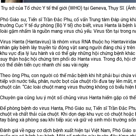
Trụ sở của Tổ chức Y tế thế giới (WHO) tại Geneva, Thụy Sĩ. (Ảnh
Phó Giáo sư, Tiến sĩ Trần Đắc Phu, cố vấn Trung tâm Đáp ứng kh
trưởng Cục Y tế dự phòng (Bộ Y tế) cho biết, virus Hanta là bệnh 
loài gặm nhấm là nguồn mang virus chủ yếu. Virus tồn tại trong n
Virus Hanta (Hantavirus) là nhóm virus RNA thuộc họ Hantavirida
nhân gây bệnh lây truyền từ động vật sang người đáng chú ý trên 
khu vực địa lý lưu hành và có thể gây những hội chứng bệnh khác
suy thận hoặc hội chứng tim phổi do Hanta virus. Trong đó, hội 
có thể diễn tiến cực nhanh chỉ sau vài ngày.
Theo ông Phu, con người có thể mắc bệnh khi hít phải bụi chứa vir
tiếp với nước tiểu, phân, nước bọt của chuột rồi đưa tay lên mắt,
chuột cắn. “Các loài chuột mang virus thường không có biểu hiện b
Chuyên gia cũng lưu ý một số chủng virus Hanta hiếm gặp có thể l
Để phòng bệnh do virus Hanta, Phó Giáo sư, Tiến sĩ Trần Đắc Phu
chuột và chất thải của chuột. Khi dọn dẹp khu vực có chuột hoặc 
tay bằng xà phòng sau khi tiếp xúc và giữ vệ sinh môi trường sốn
Đánh giá về nguy cơ dịch bệnh xuất hiện tại Việt Nam, Phó Giáo s