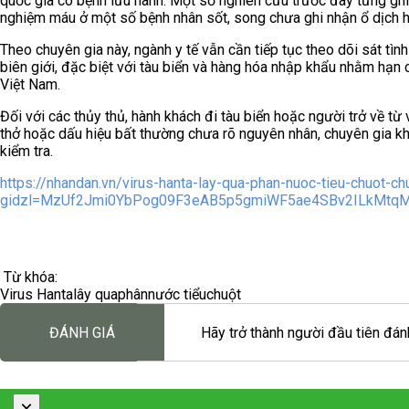
quốc gia có bệnh lưu hành. Một số nghiên cứu trước đây từng ghi
nghiệm máu ở một số bệnh nhân sốt, song chưa ghi nhận ổ dịch h
Theo chuyên gia này, ngành y tế vẫn cần tiếp tục theo dõi sát tình
biên giới, đặc biệt với tàu biển và hàng hóa nhập khẩu nhằm hạ
Việt Nam.
Đối với các thủy thủ, hành khách đi tàu biển hoặc người trở về từ
thở hoặc dấu hiệu bất thường chưa rõ nguyên nhân, chuyên gia k
kiểm tra.
https://nhandan.vn/virus-hanta-lay-qua-phan-nuoc-tieu-chuot-
gidzl=MzUf2Jmi0YbPog09F3eAB5p5gmiWF5ae4SBv2ILkMtq
Từ khóa:
Virus Hanta
lây qua
phân
nước tiểu
chuột
ĐÁNH GIÁ
Hãy trở thành người đầu tiên đánh
×