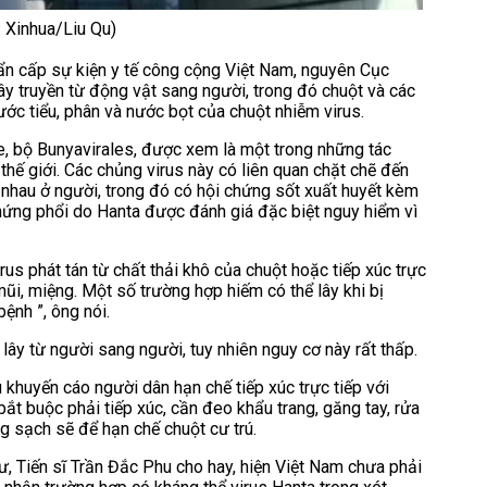
: Xinhua/Liu Qu)
ẩn cấp sự kiện y tế công cộng Việt Nam, nguyên Cục
lây truyền từ động vật sang người, trong đó chuột và các
ước tiểu, phân và nước bọt của chuột nhiễm virus.
e, bộ Bunyavirales, được xem là một trong những tác
thế giới. Các chủng virus này có liên quan chặt chẽ đến
 nhau ở người, trong đó có hội chứng sốt xuất huyết kèm
chứng phổi do Hanta được đánh giá đặc biệt nguy hiểm vì
us phát tán từ chất thải khô của chuột hoặc tiếp xúc trực
 mũi, miệng. Một số trường hợp hiếm có thể lây khi bị
ệnh ”, ông nói.
ây từ người sang người, tuy nhiên nguy cơ này rất thấp.
 khuyến cáo người dân hạn chế tiếp xúc trực tiếp với
bắt buộc phải tiếp xúc, cần đeo khẩu trang, găng tay, rửa
g sạch sẽ để hạn chế chuột cư trú.
ư, Tiến sĩ Trần Đắc Phu cho hay, hiện Việt Nam chưa phải