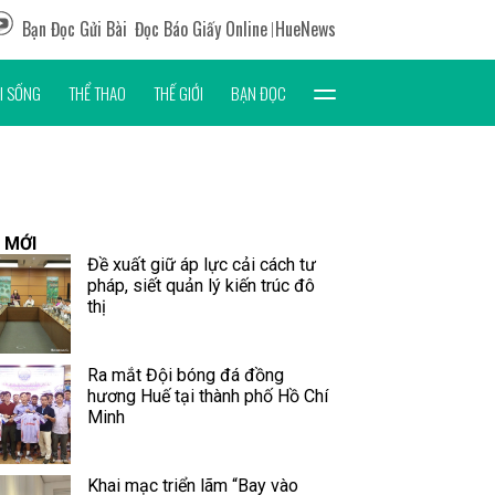
Bạn Đọc Gửi Bài
Đọc Báo Giấy Online
HueNews
I SỐNG
THỂ THAO
THẾ GIỚI
BẠN ĐỌC
 MỚI
Đề xuất giữ áp lực cải cách tư
pháp, siết quản lý kiến trúc đô
thị
Ra mắt Đội bóng đá đồng
hương Huế tại thành phố Hồ Chí
Minh
Khai mạc triển lãm “Bay vào