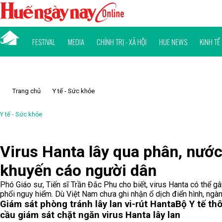
FESTIVAL
MEDIA
CHÍNH TRỊ - XÃ HỘI
HUE NEWS
KINH TẾ
Trang chủ
Y tế - Sức khỏe
Y tế - Sức khỏe
Virus Hanta lây qua phân, nước
khuyến cáo người dân
Phó Giáo sư, Tiến sĩ Trần Đắc Phu cho biết, virus Hanta có thể g
phổi nguy hiểm. Dù Việt Nam chưa ghi nhận ổ dịch điển hình, ngà
Giám sát phòng tránh lây lan vi-rút Hanta
Bộ Y tế th
cầu giám sát chặt ngăn virus Hanta lây lan