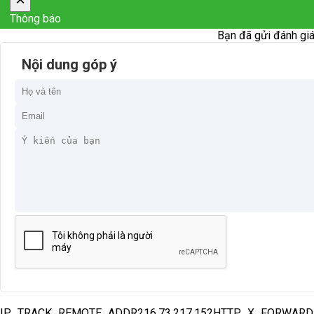
Thông báo
Bạn đã gửi đánh giá
Nội dung góp ý
IP_TRACK_REMOTE_ADDR216.73.217.152HTTP_X_FORWAR