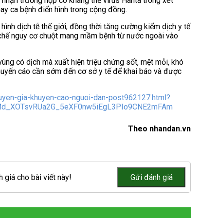
 nhận trường hợp có kháng thể virus Hanta trong xét
ay ca bệnh điển hình trong cộng đồng.
 hình dịch tễ thế giới, đồng thời tăng cường kiểm dịch y tế
n chế nguy cơ chuột mang mầm bệnh từ nước ngoài vào
 vùng có dịch mà xuất hiện triệu chứng sốt, mệt mỏi, khó
huyến cáo cần sớm đến cơ sở y tế để khai báo và được
chuyen-gia-khuyen-cao-nguoi-dan-post962127.html?
Md_XOTsvRUa2G_5eXF0nw5iEgL3PIo9CNE2mFAm
Theo nhandan.vn
 giá cho bài viết này!