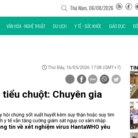
Thứ Năm, 06/08/2026
VĂN HÓA - NGHỆ THUẬT
DU LỊCH
Y TẾ - SỨC KHỎE
GIÁO DỤC
ĐỜ
Thứ Bảy, 16/05/2026 17:08
(GMT+7)
TIN
 tiểu chuột: Chuyên gia
ây hội chứng sốt xuất huyết kèm suy thận hoặc suy tim
nh y tế vẫn tăng cường giám sát nguy cơ xâm nhập.
ông tin về xét nghiệm virus Hanta
WHO yêu