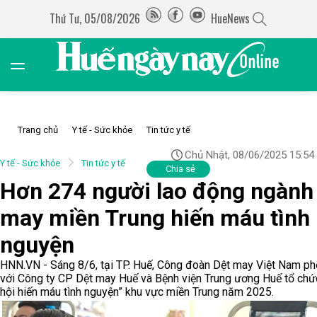
Thứ Tư, 05/08/2026
HueNews
Trang chủ
Y tế - Sức khỏe
Tin tức y tế
Chủ Nhật, 08/06/2025 15:54
Y tế - Sức khỏe
Tin tức y tế
Chia sẻ
Hơn 274 người lao động ngành
may miền Trung hiến máu tình
nguyện
HNN.VN - Sáng 8/6, tại TP. Huế, Công đoàn Dệt may Việt Nam ph
với Công ty CP Dệt may Huế và Bệnh viện Trung ương Huế tổ chứ
hội hiến máu tình nguyện” khu vực miền Trung năm 2025.