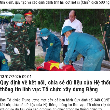
tìm kiếm, quy tập và xác định danh tính hài cốt liệt sĩ (Chiến dịch 500 n
13/07/2026 09:01
Quy định về kết nối, chia sẻ dữ liệu của Hệ thố
thông tin lĩnh vực Tổ chức xây dựng Đảng
Ban Tổ chức Trung ương mới đây đã ban hành Quy định số 348-QĐ/
kết nối, chia sẻ dữ liệu của Hệ thống thông tin lĩnh vực Tổ chức xây 
với cơ sở dữ liệu của các cơ quan, tổ chức trong hệ thống chính trị.