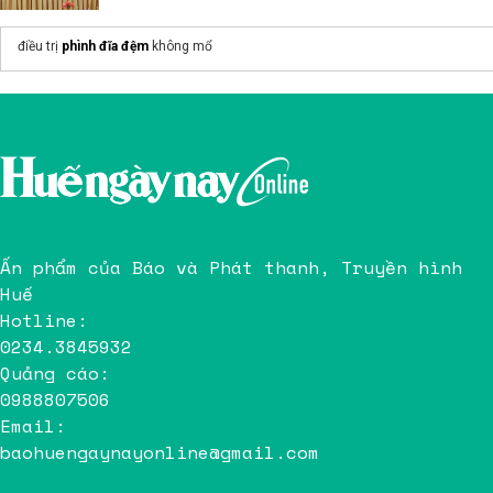
điều trị
phình đĩa đệm
không mổ
Ấn phẩm của Báo và Phát thanh, Truyền hình
Huế
Hotline:
0234.3845932
Quảng cáo:
0988807506
Email:
baohuengaynayonline@gmail.com