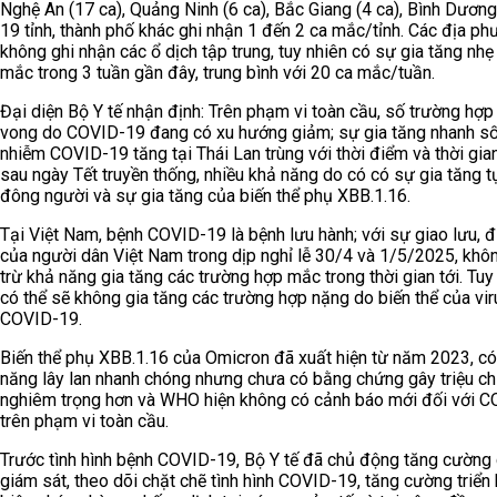
Nghệ An (17 ca), Quảng Ninh (6 ca), Bắc Giang (4 ca), Bình Dương 
19 tỉnh, thành phố khác ghi nhận 1 đến 2 ca mắc/tỉnh. Các địa p
không ghi nhận các ổ dịch tập trung, tuy nhiên có sự gia tăng nhẹ
mắc trong 3 tuần gần đây, trung bình với 20 ca mắc/tuần.
Đại diện Bộ Y tế nhận định: Trên phạm vi toàn cầu, số trường hợp
vong do COVID-19 đang có xu hướng giảm; sự gia tăng nhanh số
nhiễm COVID-19 tăng tại Thái Lan trùng với thời điểm và thời gia
sau ngày Tết truyền thống, nhiều khả năng do có có sự gia tăng t
đông người và sự gia tăng của biến thể phụ XBB.1.16.
Tại Việt Nam, bệnh COVID-19 là bệnh lưu hành; với sự giao lưu, đi
của người dân Việt Nam trong dịp nghỉ lễ 30/4 và 1/5/2025, khôn
trừ khả năng gia tăng các trường hợp mắc trong thời gian tới. Tuy
có thể sẽ không gia tăng các trường hợp nặng do biến thể của vir
COVID-19.
Biến thể phụ XBB.1.16 của Omicron đã xuất hiện từ năm 2023, c
năng lây lan nhanh chóng nhưng chưa có bằng chứng gây triệu c
nghiêm trọng hơn và WHO hiện không có cảnh báo mới đối với 
trên phạm vi toàn cầu.
Trước tình hình bệnh COVID-19, Bộ Y tế đã chủ động tăng cường
giám sát, theo dõi chặt chẽ tình hình COVID-19, tăng cường triển 