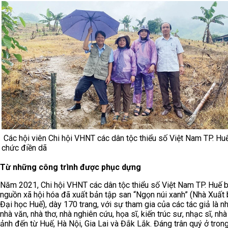
Các hội viên Chi hội VHNT các dân tộc thiểu số Việt Nam TP. Huế
chức điền dã
Từ những công trình được phục dựng
Năm 2021, Chi hội VHNT các dân tộc thiểu số Việt Nam TP. Huế 
nguồn xã hội hóa đã xuất bản tập san “Ngọn núi xanh” (Nhà Xuất
Đại học Huế), dày 170 trang, với sự tham gia của các tác giả là 
nhà văn, nhà thơ, nhà nghiên cứu, họa sĩ, kiến trúc sư, nhạc sĩ, nhà
ảnh đến từ Huế, Hà Nội, Gia Lai và Đắk Lắk. Đáng trân quý ở tron