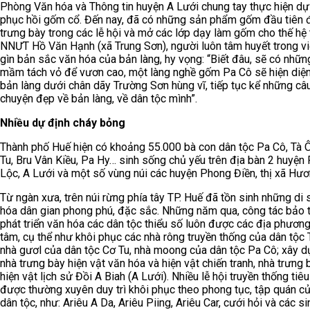
Phòng Văn hóa và Thông tin huyện A Lưới chung tay thực hiện dự
phục hồi gốm cổ. Đến nay, đã có những sản phẩm gốm đầu tiên
trưng bày trong các lễ hội và mở các lớp dạy làm gốm cho thế hệ t
NNƯT Hồ Văn Hạnh (xã Trung Sơn), người luôn tâm huyết trong vi
gìn bản sắc văn hóa của bản làng, hy vọng: “Biết đâu, sẽ có nhữn
mầm tách vỏ để vươn cao, một làng nghề gốm Pa Cô sẽ hiện diện
bản làng dưới chân dãy Trường Sơn hùng vĩ, tiếp tục kể những câ
chuyện đẹp về bản làng, về dân tộc mình”.
Nhiều dự định cháy bỏng
Thành phố Huế hiện có khoảng 55.000 bà con dân tộc Pa Cô, Tà Ô
Tu, Bru Vân Kiều, Pa Hy… sinh sống chủ yếu trên địa bàn 2 huyện
Lộc, A Lưới và một số vùng núi các huyện Phong Điền, thị xã Hươ
Từ ngàn xưa, trên núi rừng phía tây TP. Huế đã tồn sinh những di
hóa dân gian phong phú, đặc sắc. Những năm qua, công tác bảo 
phát triển văn hóa các dân tộc thiểu số luôn được các địa phươn
tâm, cụ thể như khôi phục các nhà rông truyền thống của dân tộc T
nhà gươl của dân tộc Cơ Tu, nhà moong của dân tộc Pa Cô; xây 
nhà trưng bày hiện vật văn hóa và hiện vật chiến tranh, nhà trưng 
hiện vật lịch sử Đồi A Biah (A Lưới). Nhiều lễ hội truyền thống tiêu
được thường xuyên duy trì khôi phục theo phong tục, tập quán c
dân tộc, như: Ariêu A Da, Ariêu Piing, Ariêu Car, cưới hỏi và các s