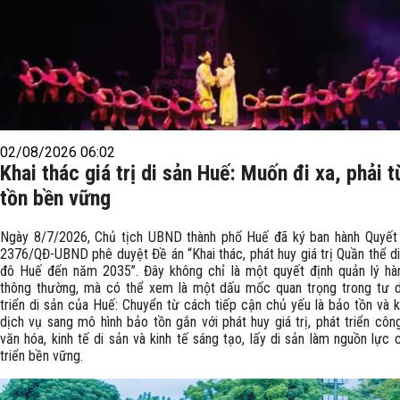
02/08/2026 06:02
Khai thác giá trị di sản Huế: Muốn đi xa, phải 
tồn bền vững
Ngày 8/7/2026, Chủ tịch UBND thành phố Huế đã ký ban hành Quyết 
2376/QĐ-UBND phê duyệt Đề án “Khai thác, phát huy giá trị Quần thể di
đô Huế đến năm 2035”. Đây không chỉ là một quyết định quản lý hà
thông thường, mà có thể xem là một dấu mốc quan trọng trong tư d
triển di sản của Huế: Chuyển từ cách tiếp cận chủ yếu là bảo tồn và k
dịch vụ sang mô hình bảo tồn gắn với phát huy giá trị, phát triển côn
văn hóa, kinh tế di sản và kinh tế sáng tạo, lấy di sản làm nguồn lực 
triển bền vững.