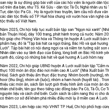
san này là sự đóng góp bài viết của các hội viên là người dân tộc
số trên địa bàn, như TS. Kê Sửu - dân tộc Tà Ôi; Nghệ nhân ưu tú
Tưr, dân tộc Pa Cô... Họ là người trao truyền, làm cầu nối đưa văn
các dân tộc thiểu số TP. Huế hòa chung với vườn hoa văn nghệ cá
tộc thiểu số Việt Nam.
Năm 2025, Chi hội tiếp tục xuất bản tập san “Ngọn núi xanh” (Nh
bản Thuận Hóa), dày 100 trang, phát hành trong cả nước. Năm 20
hội giúp cho Phòng Văn hóa và Thông tin huyện A Lưới xuất bản 
phẩm hay, đó là “Tập bài hát ca ngợi Đảng, Bác Hồ và quê hương
Lưới”. Tập bài hát có nội dung ngợi ca và niềm tin tưởng sắt son
Nhân dân vào sự lãnh đạo của Đảng, lòng biết ơn Bác Hồ kính yê
cạnh đó, cũng có những bài hát về quê hương A Lưới hôm nay.
Năm 2022, Chi hội giúp UBND huyện A Lưới xuất bản tập “Cẩm 
thực 100 món ăn độc đáo nơi miền cao A Lưới” (Nhà Xuất bản T
Hóa). Sách giới thiệu ẩm thực đặc trưng: Nhóm booth (nướng), n
hoor (thu ống), nhóm uh (luộc), nhóm a ham hooh (huyết tái)… Tron
thiệu các món ăn, sách lần lượt giới thiệu hình ảnh của món ăn d
nhân chế biến; tên gọi theo tiếng các đồng bào Pa Cô, Tà Ôi, Cơ T
nguyên liệu và cách chế biến. Cuốn sách là cẩm nang thú vị cho d
có thêm cơ sở để khám phá nhiều điều mới lạ ở miền cao A Lưới.
Năm 2023, Liên hiệp các Hội VHNT TP. Huế, Chi hội phối hợp cùn