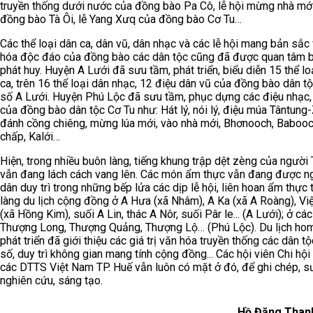
truyền thống dưới nước của đồng bào Pa Cô, lễ hội mừng nhà mớ
đồng bào Tà Ôi, lễ Yang Xưq của đồng bào Cơ Tu…
Các thể loại dân ca, dân vũ, dân nhạc và các lễ hội mang bản sắc
hóa độc đáo của đồng bào các dân tộc cũng đã được quan tâm b
phát huy. Huyện A Lưới đã sưu tầm, phát triển, biểu diễn 15 thể lo
ca, trên 16 thể loại dân nhạc, 12 điệu dân vũ của đồng bào dân tộ
số A Lưới. Huyện Phú Lộc đã sưu tầm, phục dựng các điệu nhạc, 
của đồng bào dân tộc Cơ Tu như: Hát lý, nói lý, điệu múa Tântung
đánh cồng chiêng, mừng lúa mới, vào nhà mới, Bhơnooch, Babooc
chấp, Kalới…
Hiện, trong nhiều buôn làng, tiếng khung trập dệt zèng của người 
vẫn đang lách cách vang lên. Các món ẩm thực vẫn đang được n
dân duy trì trong những bếp lửa các dịp lễ hội, liên hoan ẩm thực 
làng du lịch cộng đồng ở A Hưa (xã Nhâm), A Ka (xã A Roàng), Việ
(xã Hồng Kim), suối A Lin, thác A Nôr, suối Pâr le... (A Lưới); ở các
Thượng Long, Thượng Quảng, Thượng Lộ… (Phú Lộc). Du lịch ho
phát triển đã giới thiệu các giá trị văn hóa truyền thống các dân tộ
số, duy trì không gian mang tính cộng đồng... Các hội viên Chi hộ
các DTTS Việt Nam TP. Huế vẫn luôn có mặt ở đó, để ghi chép, s
nghiên cứu, sáng tạo.
Hồ Đăng Than