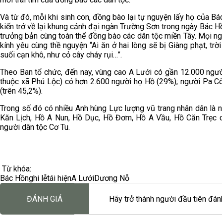
Và từ đó, mỗi khi sinh con, đồng bào lại tự nguyện lấy họ của Bá
kiến trở về lại khung cảnh đại ngàn Trường Sơn trong ngày Bác Hồ 
trưởng bản cùng toàn thể đồng bào các dân tộc miền Tây. Mọi 
kính yêu cùng thề nguyện “Ai ăn ở hai lòng sẽ bị Giàng phạt, trờ
suối cạn khô, như cỏ cây cháy rụi…”.
Theo Ban tổ chức, đến nay, vùng cao A Lưới có gần 12.000 ngư
thuộc xã Phú Lộc) có hơn 2.600 người họ Hồ (29%); người Pa Cô
(trên 45,2%).
Trong số đó có nhiều Anh hùng Lực lượng vũ trang nhân dân là n
Kăn Lịch, Hồ A Nun, Hồ Dục, Hồ Đơm, Hồ A Vầu, Hồ Căn Trẹc c
người dân tộc Cơ Tu.
Từ khóa:
Bác Hồ
nghi lễ
tái hiện
A Lưới
Dương Nỗ
ĐÁNH GIÁ
Hãy trở thành người đầu tiên đánh