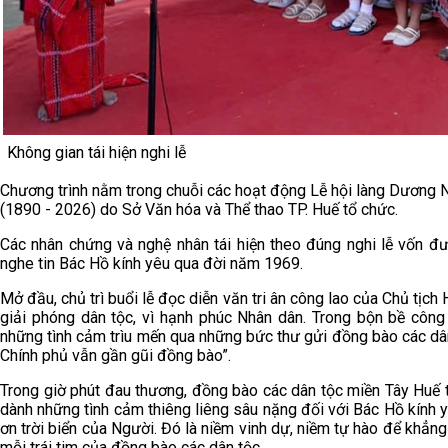
Không gian tái hiện nghi lễ
Chương trình nằm trong chuỗi các hoạt động Lễ hội làng Dương 
(1890 - 2026) do Sở Văn hóa và Thể thao TP. Huế tổ chức.
Các nhân chứng và nghệ nhân tái hiện theo đúng nghi lễ vốn đư
nghe tin Bác Hồ kính yêu qua đời năm 1969.
Mở đầu, chủ trì buổi lễ đọc diễn văn tri ân công lao của Chủ tịc
giải phóng dân tộc, vì hạnh phúc Nhân dân. Trong bộn bề công
những tình cảm trìu mến qua những bức thư gửi đồng bào các dân t
Chính phủ vẫn gần gũi đồng bào”.
Trong giờ phút đau thương, đồng bào các dân tộc miền Tây Huế 
dành những tình cảm thiêng liêng sâu nặng đối với Bác Hồ kính 
ơn trời biển của Người. Đó là niềm vinh dự, niềm tự hào để khẳn
mỗi trái tim của đồng bào các dân tộc.