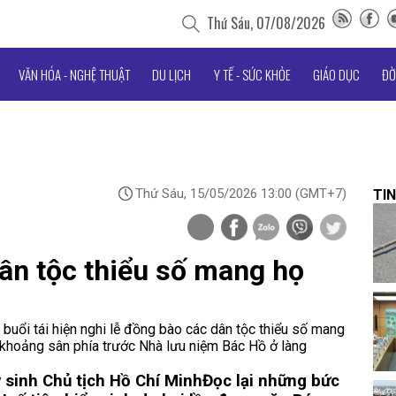
Thứ Sáu, 07/08/2026
VĂN HÓA - NGHỆ THUẬT
DU LỊCH
Y TẾ - SỨC KHỎE
GIÁO DỤC
ĐỜ
Thứ Sáu, 15/05/2026 13:00
(GMT+7)
TIN
dân tộc thiểu số mang họ
uổi tái hiện nghi lễ đồng bào các dân tộc thiểu số mang
i khoảng sân phía trước Nhà lưu niệm Bác Hồ ở làng
 sinh Chủ tịch Hồ Chí Minh
Đọc lại những bức