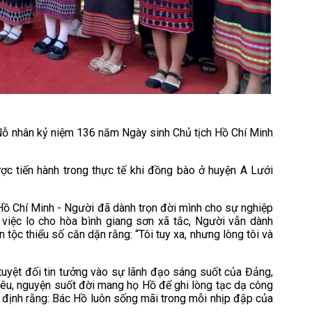
Nỗ nhân kỷ niệm 136 năm Ngày sinh Chủ tịch Hồ Chí Minh
ợc tiến hành trong thực tế khi đồng bào ở huyện A Lưới
h Hồ Chí Minh - Người đã dành trọn đời mình cho sự nghiệp
 việc lo cho hòa bình giang sơn xã tắc, Người vẫn dành
ộc thiểu số căn dặn rằng: “Tôi tuy xa, nhưng lòng tôi và
tuyệt đối tin tưởng vào sự lãnh đạo sáng suốt của Đảng,
yêu, nguyện suốt đời mang họ Hồ để ghi lòng tạc dạ công
g định rằng: Bác Hồ luôn sống mãi trong mỗi nhịp đập của