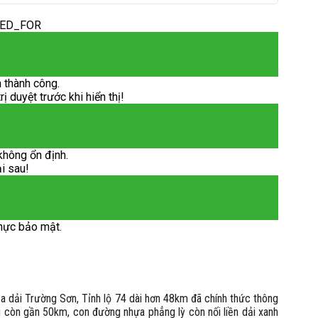
DED_FOR
 thành công.
 duyệt trước khi hiển thị!
không ổn định.
ại sau!
hực bảo mật.
của dải Trường Sơn, Tỉnh lộ 74 dài hơn 48km đã chính thức thông
còn gần 50km, con đường nhựa phẳng lỳ còn nối liền dải xanh