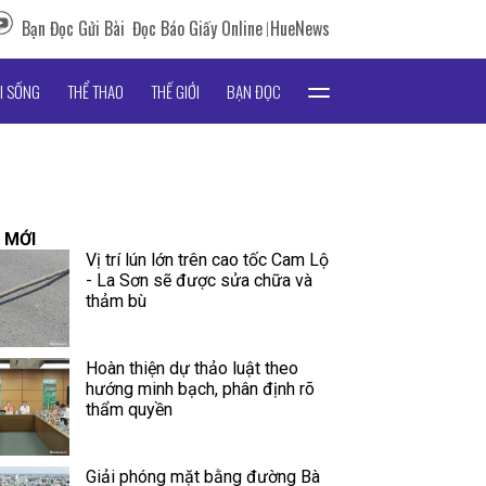
Bạn Đọc Gửi Bài
Đọc Báo Giấy Online
HueNews
I SỐNG
THỂ THAO
THẾ GIỚI
BẠN ĐỌC
 MỚI
Vị trí lún lớn trên cao tốc Cam Lộ
- La Sơn sẽ được sửa chữa và
thảm bù
Hoàn thiện dự thảo luật theo
hướng minh bạch, phân định rõ
thẩm quyền
Giải phóng mặt bằng đường Bà