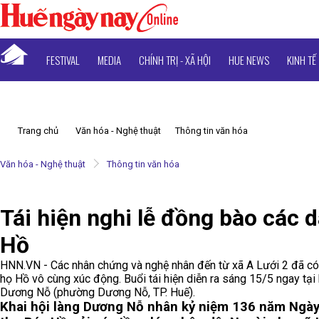
FESTIVAL
MEDIA
CHÍNH TRỊ - XÃ HỘI
HUE NEWS
KINH TẾ
Trang chủ
Văn hóa - Nghệ thuật
Thông tin văn hóa
Văn hóa - Nghệ thuật
Thông tin văn hóa
Tái hiện nghi lễ đồng bào các 
Hồ
HNN.VN - Các nhân chứng và nghệ nhân đến từ xã A Lưới 2 đã có b
họ Hồ vô cùng xúc động. Buổi tái hiện diễn ra sáng 15/5 ngay tạ
Dương Nỗ (phường Dương Nỗ, TP. Huế).
Khai hội làng Dương Nỗ nhân kỷ niệm 136 năm Ngày