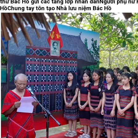
thư Bác Hồ gửi các tầng lớp nhân dân
Người phụ nữ H
Hồ
Chung tay tôn tạo Nhà lưu niệm Bác Hồ