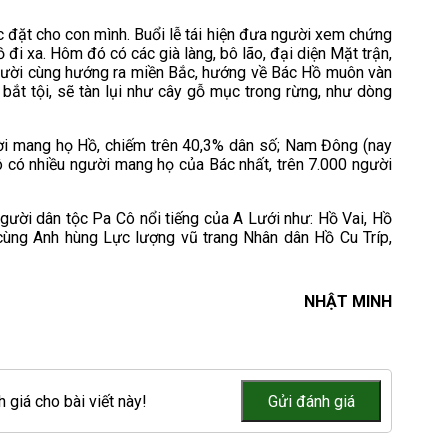
c đặt cho con mình. Buổi lễ tái hiện đưa người xem chứng
đi xa. Hôm đó có các già làng, bô lão, đại diện Mặt trận,
người cùng hướng ra miền Bắc, hướng về Bác Hồ muôn vàn
i bắt tội, sẽ tàn lụi như cây gỗ mục trong rừng, như dòng
ời mang họ Hồ, chiếm trên 40,3% dân số; Nam Đông (nay
 có nhiều người mang họ của Bác nhất, trên 7.000 người
gười dân tộc Pa Cô nổi tiếng của A Lưới như: Hồ Vai, Hồ
ùng Anh hùng Lực lượng vũ trang Nhân dân Hồ Cu Tríp,
NHẬT MINH
 giá cho bài viết này!