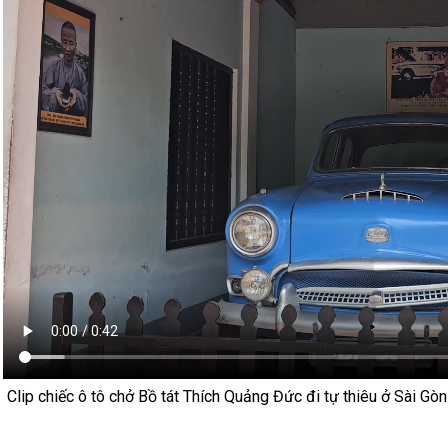
Clip chiếc ô tô chở Bồ tát Thích Quảng Đức đi tự thiêu ở Sài G