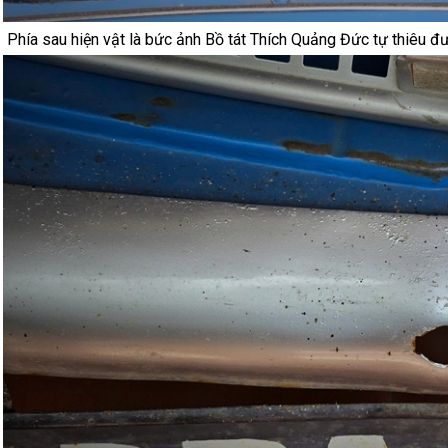
Phía sau hiện vật là bức ảnh Bồ tát Thích Quảng Đức tự thiêu đư