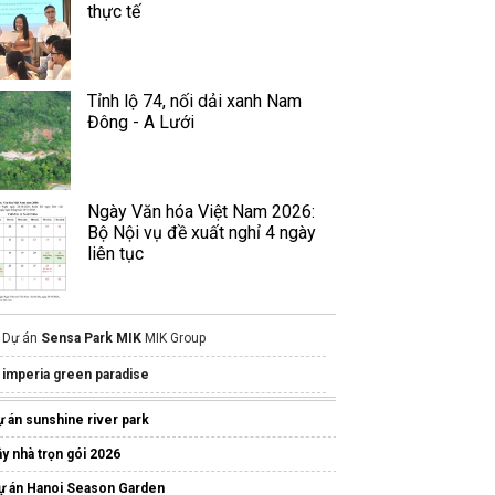
thực tế
Tỉnh lộ 74, nối dải xanh Nam
Đông - A Lưới
Ngày Văn hóa Việt Nam 2026:
Bộ Nội vụ đề xuất nghỉ 4 ngày
liên tục
Dự án
Sensa Park MIK
MIK Group
imperia green paradise
Công bố trang chính thức căn hộ
Lusso Saigon
Bình
ự án sunshine river park
ơng
ây nhà trọn gói 2026
Website chính thức dự án
Imperia Green Paradise
ự án Hanoi Season Garden