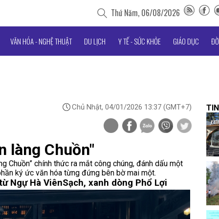
Thứ Năm, 06/08/2026
VĂN HÓA - NGHỆ THUẬT
DU LỊCH
Y TẾ - SỨC KHỎE
GIÁO DỤC
ĐỜ
Chủ Nhật, 04/01/2026 13:37
(GMT+7)
TIN
ễn làng Chuồn"
àng Chuồn” chính thức ra mắt công chúng, đánh dấu một
 phần ký ức văn hóa từng đứng bên bờ mai một.
từ Ngự Hà Viên
Sạch, xanh dòng Phổ Lợi