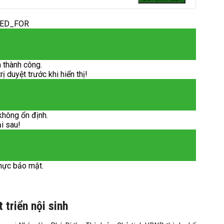
DED_FOR
 thành công.
 duyệt trước khi hiển thị!
không ổn định.
ại sau!
hực bảo mật.
triển nội sinh