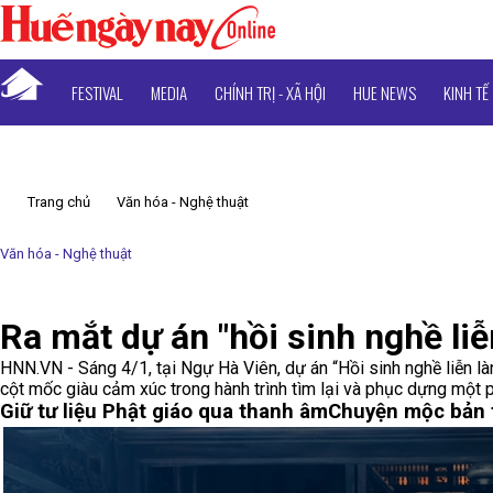
FESTIVAL
MEDIA
CHÍNH TRỊ - XÃ HỘI
HUE NEWS
KINH TẾ
Trang chủ
Văn hóa - Nghệ thuật
Văn hóa - Nghệ thuật
Ra mắt dự án "hồi sinh nghề li
HNN.VN - Sáng 4/1, tại Ngự Hà Viên, dự án “Hồi sinh nghề liễn l
cột mốc giàu cảm xúc trong hành trình tìm lại và phục dựng một
Giữ tư liệu Phật giáo qua thanh âm
Chuyện mộc bản 