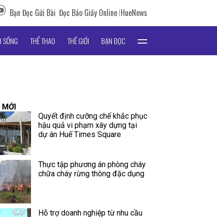
Bạn Đọc Gửi Bài
Đọc Báo Giấy Online
HueNews
I SỐNG
THỂ THAO
THẾ GIỚI
BẠN ĐỌC
 MỚI
Quyết định cưỡng chế khắc phục
hậu quả vi phạm xây dựng tại
dự án Huế Times Square
Thực tập phương án phòng cháy
chữa cháy rừng thông đặc dụng
Hỗ trợ doanh nghiệp từ nhu cầu