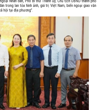
i ngoại Nhân dân, Phó Bí thư Thành ủy, Chủ tịch UBND thành phố
n trong lan tỏa hình ảnh, giá trị Việt Nam, biến ngoại giao văn
xã hội tại địa phương”.