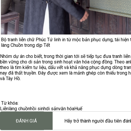
Bộ tranh liễn chữ Phúc Tứ linh in từ mộc bản phục dựng, tái hiện t
làng Chuồn trong dịp Tết
Nhóm dự án cho biết, trong thời gian tới sẽ tiếp tục đưa tranh li
bền vững cho di sản trong sinh hoạt văn hóa cộng đồng. Theo a
theo là tìm kiếm tư liệu, dấu vết và khả năng phục dựng dòng tra
nay đã thất truyền. Đây được xem là mảnh ghép còn thiếu trong 
và Tây Hồ.
Từ khóa:
Liễn
làng chuồn
hồi sinh
di sản
văn hóa
Huế
ĐÁNH GIÁ
Hãy trở thành người đầu tiên đánh