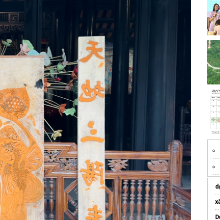
d
Dư
x
D