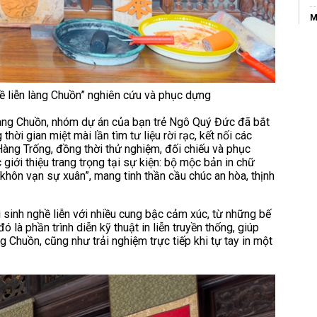
M
G
M
C
 liễn làng Chuồn” nghiên cứu và phục dựng
L
n làng Chuồn, nhóm dự án của bạn trẻ Ngô Quý Đức đã bắt
T
ời gian miệt mài lần tìm tư liệu rời rạc, kết nối các
Hàng Trống, đồng thời thử nghiệm, đối chiếu và phục
C
 giới thiệu trang trọng tại sự kiện: bộ mộc bản in chữ
W
 khôn vạn sự xuân”, mang tinh thần cầu chúc an hòa, thịnh
 sinh nghề liễn với nhiều cung bậc cảm xúc, từ những bế
là phần trình diễn kỹ thuật in liễn truyền thống, giúp
 Chuồn, cũng như trải nghiệm trực tiếp khi tự tay in một