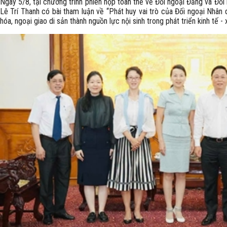
Ngày 5/8, tại chương trình phiên họp toàn thể về Đối ngoại Đảng và Đố
Lê Trí Thanh có bài tham luận về “Phát huy vai trò của Đối ngoại Nhân dâ
hóa, ngoại giao di sản thành nguồn lực nội sinh trong phát triển kinh tế - 