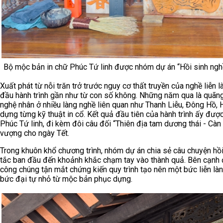
Bộ mộc bản in chữ Phúc Tứ linh được nhóm dự án “Hồi sinh nghề
Xuất phát từ nỗi trăn trở trước nguy cơ thất truyền của nghề liễ
đầu hành trình gần như từ con số không. Những năm qua là quãng th
nghệ nhân ở nhiều làng nghề liên quan như Thanh Liễu, Đông Hồ, 
dựng từng kỹ thuật in cổ. Kết quả đầu tiên của hành trình ấy được
Phúc Tứ linh, đi kèm đôi câu đối “Thiên địa tam dương thái - Càn
vượng cho ngày Tết.
Trong khuôn khổ chương trình, nhóm dự án chia sẻ câu chuyện hồi
tắc ban đầu đến khoảnh khắc chạm tay vào thành quả. Bên cạnh đó 
công chúng tận mắt chứng kiến quy trình tạo nên một bức liễn làng
bức đại tự nhỏ từ mộc bản phục dựng.