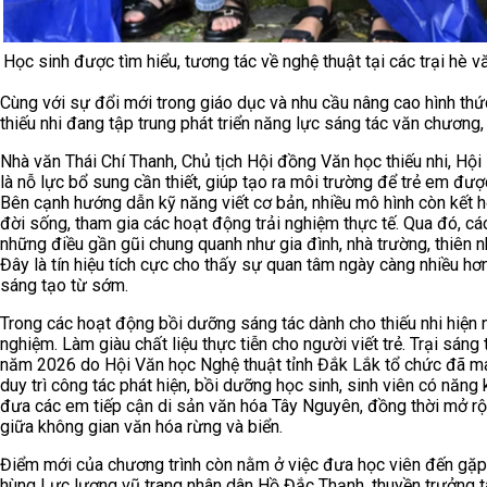
Học sinh được tìm hiểu, tương tác về nghệ thuật tại các trại hè v
Cùng với sự đổi mới trong giáo dục và nhu cầu nâng cao hình thức
thiếu nhi đang tập trung phát triển năng lực sáng tác văn chương,
Nhà văn Thái Chí Thanh, Chủ tịch Hội đồng Văn học thiếu nhi, Hội
là nỗ lực bổ sung cần thiết, giúp tạo ra môi trường để trẻ em đượ
Bên cạnh hướng dẫn kỹ năng viết cơ bản, nhiều mô hình còn kết hợ
đời sống, tham gia các hoạt động trải nghiệm thực tế. Qua đó, c
những điều gần gũi chung quanh như gia đình, nhà trường, thiên n
Đây là tín hiệu tích cực cho thấy sự quan tâm ngày càng nhiều hơ
sáng tạo từ sớm.
Trong các hoạt động bồi dưỡng sáng tác dành cho thiếu nhi hiện 
nghiệm. Làm giàu chất liệu thực tiễn cho người viết trẻ. Trại sá
năm 2026 do Hội Văn học Nghệ thuật tỉnh Đắk Lắk tổ chức đã ma
duy trì công tác phát hiện, bồi dưỡng học sinh, sinh viên có năng 
đưa các em tiếp cận di sản văn hóa Tây Nguyên, đồng thời mở rộn
giữa không gian văn hóa rừng và biển.
Điểm mới của chương trình còn nằm ở việc đưa học viên đến gặp 
hùng Lực lượng vũ trang nhân dân Hồ Đắc Thạnh, thuyền trưởng tà