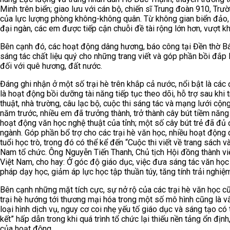
Minh trên biển; giao lưu với cán bộ, chiến sĩ Trung đoàn 910, Tr
của lực lượng phòng không-không quân. Từ không gian biển đảo, 
đại ngàn, các em được tiếp cận chuỗi đề tài rộng lớn hơn, vượt k
Bên cạnh đó, các hoạt động dâng hương, báo công tại Đền thờ Bác 
sáng tác chất liệu quý cho những trang viết và góp phần bồi đắp 
đối với quê hương, đất nước.
Đáng ghi nhận ở một số trại hè trên khắp cả nước, nổi bật là cá
là hoạt động bồi dưỡng tài năng tiếp tục theo dõi, hỗ trợ sau khi 
thuật, nhà trường, câu lạc bộ, cuộc thi sáng tác và mạng lưới cộng
năm trước, nhiều em đã trưởng thành, trở thành cây bút tiềm năng
hoạt động văn học nghệ thuật của tỉnh; một số cây bút trẻ đã đủ 
ngành. Góp phần bổ trợ cho các trại hè văn học, nhiều hoạt động 
tuổi học trò, trong đó có thể kể đến “Cuộc thi viết về trang sách
Nam tổ chức. Ông Nguyễn Tiến Thanh, Chủ tịch Hội đồng thành v
Việt Nam, cho hay: Ở góc độ giáo dục, việc đưa sáng tác văn h
pháp dạy học, giảm áp lực học tập thuần túy, tăng tính trải nghiệ
Bên cạnh những mặt tích cực, sự nở rộ của các trại hè văn học c
trại hè hướng tới thương mại hóa trong một số mô hình cũng là vấ
loại hình dịch vụ, nguy cơ coi nhẹ yếu tố giáo dục và sáng tạo có 
kết” hấp dẫn trong khi quá trình tổ chức lại thiếu nền tảng ổn đị
của hoạt động.