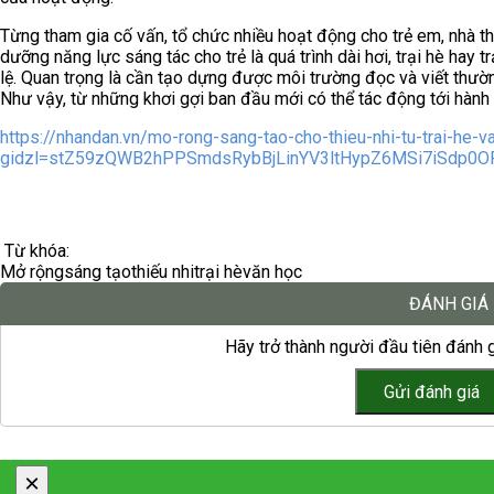
Từng tham gia cố vấn, tổ chức nhiều hoạt động cho trẻ em, nhà thơ
dưỡng năng lực sáng tác cho trẻ là quá trình dài hơi, trại hè hay t
lệ. Quan trọng là cần tạo dựng được môi trường đọc và viết thườn
Như vậy, từ những khơi gợi ban đầu mới có thể tác động tới hành tr
https://nhandan.vn/mo-rong-sang-tao-cho-thieu-nhi-tu-trai-he-
gidzl=stZ59zQWB2hPPSmdsRybBjLinYV3ltHypZ6MSi7iSdp0
Từ khóa:
Mở rộng
sáng tạo
thiếu nhi
trại hè
văn học
ĐÁNH GIÁ
Hãy trở thành người đầu tiên đánh g
×