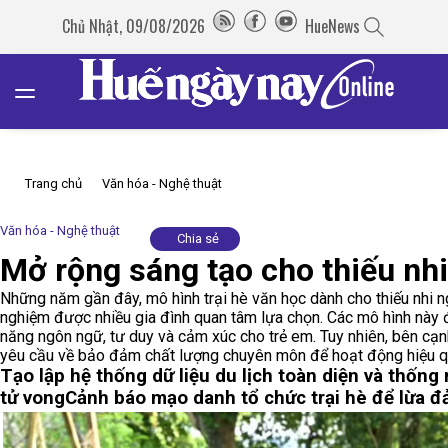
Chủ Nhật, 09/08/2026
HueNews
Trang chủ
Văn hóa - Nghệ thuật
Văn hóa - Nghệ thuật
Chia sẻ
Mở rộng sáng tạo cho thiếu nhi 
Những năm gần đây, mô hình trại hè văn học dành cho thiếu nhi ng
nghiệm được nhiều gia đình quan tâm lựa chọn. Các mô hình này 
năng ngôn ngữ, tư duy và cảm xúc cho trẻ em. Tuy nhiên, bên cạnh t
yêu cầu về bảo đảm chất lượng chuyên môn để hoạt động hiệu q
Tạo lập hệ thống dữ liệu du lịch toàn diện và thống
tử vong
Cảnh báo mạo danh tổ chức trại hè để lừa đ