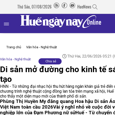
Thứ Sáu, 07/08/2026
HueNews
Trang chủ
Văn hóa - Nghệ thuật
Thứ Hai, 22/06/2026 05:21
(
Văn hóa - Nghệ thuật
Chia sẻ
Di sản mở đường cho kinh tế s
tạo
HNN - Từ những đại nhạc hội thu hút hàng ngàn khán giả trẻ đến 
chương trình nghệ thuật cộng đồng lan tỏa trên mạng xã hội, Huế
cho thấy một diện mạo mới của thành phố di sản.
Phùng Thị Huyền My đăng quang Hoa hậu Di sản Áo
Việt Nam toàn cầu 2026
Vài ý nghĩ nhỏ về cuộc đời 
nghiệp lớn của Đạm Phương nữ sử
Huế - Từ chuyển 