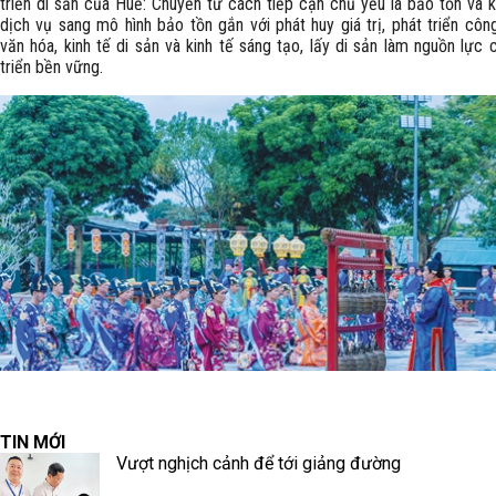
triển di sản của Huế: Chuyển từ cách tiếp cận chủ yếu là bảo tồn và k
dịch vụ sang mô hình bảo tồn gắn với phát huy giá trị, phát triển côn
văn hóa, kinh tế di sản và kinh tế sáng tạo, lấy di sản làm nguồn lực 
triển bền vững.
TIN MỚI
Vượt nghịch cảnh để tới giảng đường