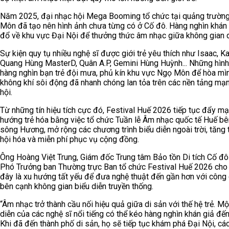
Năm 2025, đại nhạc hội Mega Booming tổ chức tại quảng trườn
Môn đã tạo nên hình ảnh chưa từng có ở Cố đô. Hàng nghìn khán 
đổ về khu vực Đại Nội để thưởng thức âm nhạc giữa không gian d
Sự kiện quy tụ nhiều nghệ sĩ được giới trẻ yêu thích như Isaac, Ka
Quang Hùng MasterD, Quân A.P, Gemini Hùng Huỳnh... Những hình
hàng nghìn bạn trẻ đội mưa, phủ kín khu vực Ngọ Môn để hòa mì
không khí sôi động đã nhanh chóng lan tỏa trên các nền tảng mạ
hội.
Từ những tín hiệu tích cực đó, Festival Huế 2026 tiếp tục đẩy m
hướng trẻ hóa bằng việc tổ chức Tuần lễ Âm nhạc quốc tế Huế b
sông Hương, mở rộng các chương trình biểu diễn ngoài trời, tăng t
hội hóa và miễn phí phục vụ cộng đồng.
Ông Hoàng Việt Trung, Giám đốc Trung tâm Bảo tồn Di tích Cố đô
Phó Trưởng ban Thường trực Ban tổ chức Festival Huế 2026 cho
đây là xu hướng tất yếu để đưa nghệ thuật đến gần hơn với công
bên cạnh không gian biểu diễn truyền thống.
“Âm nhạc trở thành cầu nối hiệu quả giữa di sản với thế hệ trẻ. M
diễn của các nghệ sĩ nổi tiếng có thể kéo hàng nghìn khán giả đế
Khi đã đến thành phố di sản, họ sẽ tiếp tục khám phá Đại Nội, cá