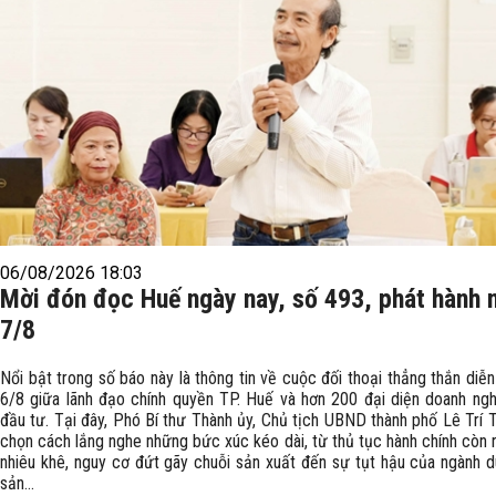
06/08/2026 18:03
Mời đón đọc Huế ngày nay, số 493, phát hành 
7/8
Nổi bật trong số báo này là thông tin về cuộc đối thoại thẳng thắn diễn
6/8 giữa lãnh đạo chính quyền TP. Huế và hơn 200 đại diện doanh ngh
đầu tư. Tại đây, Phó Bí thư Thành ủy, Chủ tịch UBND thành phố Lê Trí 
chọn cách lắng nghe những bức xúc kéo dài, từ thủ tục hành chính còn 
nhiêu khê, nguy cơ đứt gãy chuỗi sản xuất đến sự tụt hậu của ngành du
sản...