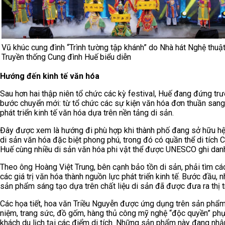
Vũ khúc cung đình “Trình tường tập khánh” do Nhà hát Nghệ thuậ
Truyền thống Cung đình Huế biểu diễn
Hướng đến kinh tế văn hóa
Sau hơn hai thập niên tổ chức các kỳ festival, Huế đang đứng tr
bước chuyển mới: từ tổ chức các sự kiện văn hóa đơn thuần san
phát triển kinh tế văn hóa dựa trên nền tảng di sản.
Đây được xem là hướng đi phù hợp khi thành phố đang sở hữu hệ
di sản văn hóa đặc biệt phong phú, trong đó có quần thể di tích 
Huế cùng nhiều di sản văn hóa phi vật thể được UNESCO ghi dan
Theo ông Hoàng Việt Trung, bên cạnh bảo tồn di sản, phải tìm cá
các giá trị văn hóa thành nguồn lực phát triển kinh tế. Bước đầu, n
sản phẩm sáng tạo dựa trên chất liệu di sản đã được đưa ra thị 
Các họa tiết, hoa văn Triều Nguyễn được ứng dụng trên sản phẩm
niệm, trang sức, đồ gốm, hàng thủ công mỹ nghệ “độc quyền” ph
khách du lịch tại các điểm di tích. Những sản phẩm này đang nh