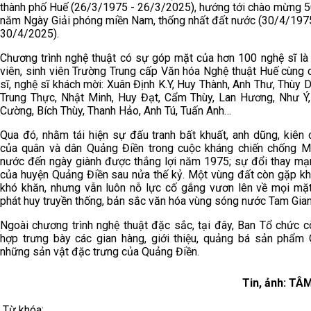
thành phố Huế (26/3/1975 - 26/3/2025), hướng tới chào mừng 
năm Ngày Giải phóng miền Nam, thống nhất đất nước (30/4/197
30/4/2025).
Chương trình nghệ thuật có sự góp mặt của hơn 100 nghệ sĩ là
viên, sinh viên Trường Trung cấp Văn hóa Nghệ thuật Huế cùng 
sĩ, nghệ sĩ khách mời: Xuân Định K.Y, Huy Thành, Anh Thư, Thùy 
Trung Thực, Nhật Minh, Huy Đạt, Cẩm Thùy, Lan Hương, Như Ý
Cường, Bích Thùy, Thanh Hảo, Anh Tú, Tuấn Anh…
Qua đó, nhằm tái hiện sự đấu tranh bất khuất, anh dũng, kiên
của quân và dân Quảng Điền trong cuộc kháng chiến chống 
nước đến ngày giành được thắng lợi năm 1975; sự đổi thay m
của huyện Quảng Điền sau nửa thế kỷ. Một vùng đất còn gặp kh
khó khăn, nhưng vẫn luôn nỗ lực cố gắng vươn lên về mọi mặt
phát huy truyền thống, bản sắc văn hóa vùng sóng nước Tam Gian
Ngoài chương trình nghệ thuật đặc sắc, tại đây, Ban Tổ chức c
hợp trưng bày các gian hàng, giới thiệu, quảng bá sản phẩm
những sản vật đặc trưng của Quảng Điền.
Tin, ảnh: TÂ
Từ khóa: