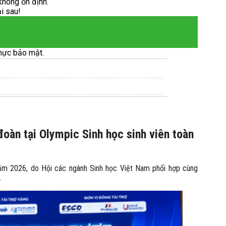
không ổn định.
ại sau!
hực bảo mật.
đoàn tại Olympic Sinh học sinh viên toàn
 năm 2026, do Hội các ngành Sinh học Việt Nam phối hợp cùng
.