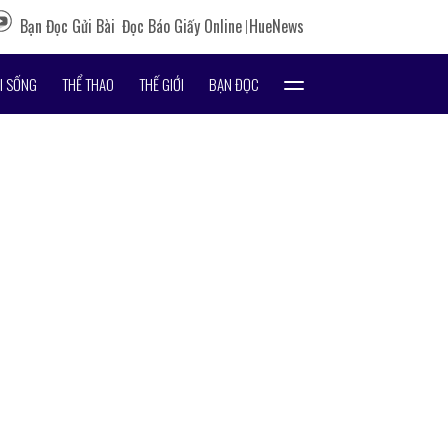
Bạn Đọc Gửi Bài
Đọc Báo Giấy Online
HueNews
I SỐNG
THỂ THAO
THẾ GIỚI
BẠN ĐỌC