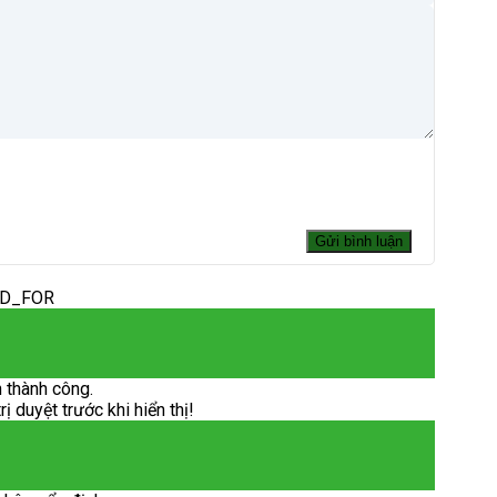
ED_FOR
 thành công.
 duyệt trước khi hiển thị!