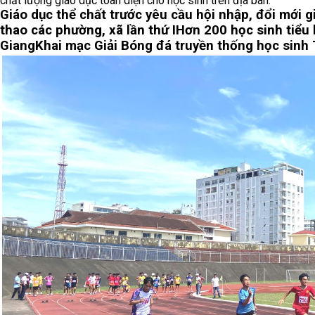
chất lượng giáo dục toàn diện cho học sinh trên địa bàn.
Giáo dục thể chất trước yêu cầu hội nhập, đổi mới g
thao các phường, xã lần thứ I
Hơn 200 học sinh tiểu 
Giang
Khai mạc Giải Bóng đá truyền thống học sinh 