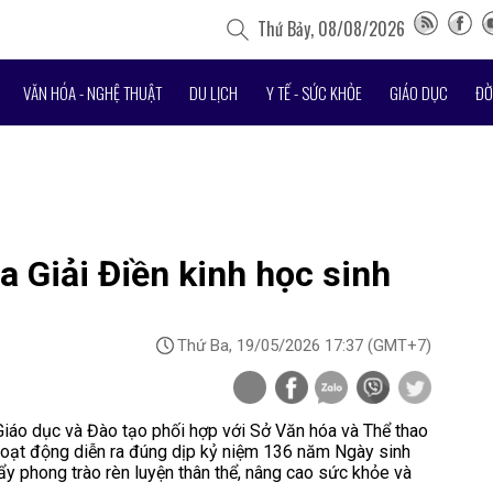
Thứ Bảy, 08/08/2026
VĂN HÓA - NGHỆ THUẬT
DU LỊCH
Y TẾ - SỨC KHỎE
GIÁO DỤC
ĐỜ
 Giải Điền kinh học sinh
Thứ Ba, 19/05/2026 17:37
(GMT+7)
iáo dục và Đào tạo phối hợp với Sở Văn hóa và Thể thao
Hoạt động diễn ra đúng dịp kỷ niệm 136 năm Ngày sinh
y phong trào rèn luyện thân thể, nâng cao sức khỏe và