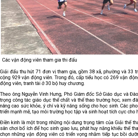
Các vận động viên tham gia thi đấu
Giải đấu thu hút 71 đơn vị tham gia, gồm 38 xã, phường và 33 
cộng 929 vận động viên. Trong đó, cấp tiểu học có 269 vận độ
động viên, tranh tài ở 30 bộ huy chương.
Theo ông Nguyễn Vinh Hưng, Phó Giám đốc Sở Giáo dục và Đào 
trọng công tác giáo dục thể chất và thể thao trường học, xem đ
nâng cao sức khỏe, ý chí và kỹ năng sống cho học sinh. Các pho
triển mạnh mẽ, tạo môi trường học tập và sinh hoạt tích cực cho 
Điền kinh là một trong những nội dung trọng tâm của Giải thể t
sân chơi bổ ích để học sinh giao lưu, phát huy năng khiếu thể tha
chọn những vận động viên có triển vọng nhằm tiếp tục bồi dưỡ