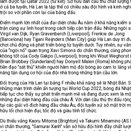
làm được tại Qatar 2022 (tứ kết). Sở hữu dàn cầu thủ chất lượng 
ở cả ba tuyến, Hà Lan là tập thể có chiều sâu đội hình và kinh ng
trội so với phần còn lại của bảng đấu.
Điểm mạnh lớn nhất của đại diện châu Âu nằm ở khả năng kiểm s
trận cùng sự linh hoạt trong cách tiếp cận trận đấu. Những ngôi 
Virgil van Dijk, Ryan Gravenberch (Liverpool), Frenkie de Jong
(Barcelona) hay Tijjani Reijnders (Man City) giúp Hà Lan duy trì đ
chơi chủ động và phát triển bóng từ tuyến dưới. Tuy nhiên, sự vắ
của “ngòi nổ” quan trọng Xavi Simons do chấn thương, cùng pho
không tốt của Cody Gakpo (Liverpool), trong khi Wout Weghorst (
Brian Brobbey (Sunderland) hay Donyell Malen (Roma) không ph
tiền đạo "sát thủ" khiến người hâm mộ đội bóng áo cam lo lắng v
năng tận dụng cơ hội của đội nhà trong những trận cầu lớn.
Đối trọng của Hà Lan tại bảng F nhiều khả năng sẽ là Nhật Bản. 
những màn trình diễn ấn tượng tại World Cup 2022, bóng đá Nhậ
tiếp tục cho thấy sự phát triển mạnh mẽ và đang được xem là mộ
những đại diện hàng đầu của châu Á. Với dàn cầu thủ thi đấu rộn
tại các giải vô địch hàng đầu châu Âu, đội tuyển xứ sở mặt trời 
hữu lối chơi hiện đại, tốc độ và giàu tính tổ chức.
Dù thiếu vắng Kaoru Mitoma (Brighton) và Takumi Minamino (AS
vì chấn thương, "Samurai Xanh" vẫn sở hữu đội hình đầy chất lượ