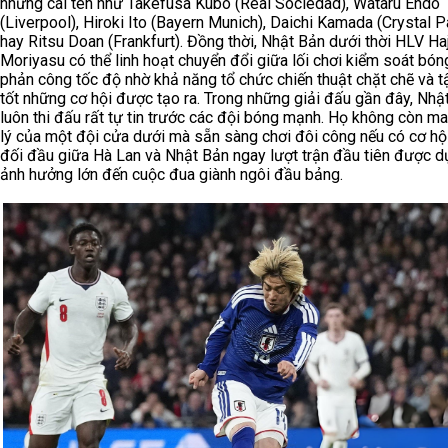
những cái tên như Takefusa Kubo (Real Sociedad), Wataru Endo
(Liverpool), Hiroki Ito (Bayern Munich), Daichi Kamada (Crystal P
hay Ritsu Doan (Frankfurt). Đồng thời, Nhật Bản dưới thời HLV Ha
Moriyasu có thể linh hoạt chuyển đổi giữa lối chơi kiểm soát bón
phản công tốc độ nhờ khả năng tổ chức chiến thuật chặt chẽ và 
tốt những cơ hội được tạo ra. Trong những giải đấu gần đây, Nhậ
luôn thi đấu rất tự tin trước các đội bóng mạnh. Họ không còn m
lý của một đội cửa dưới mà sẵn sàng chơi đôi công nếu có cơ hộ
đối đầu giữa Hà Lan và Nhật Bản ngay lượt trận đầu tiên được d
ảnh hưởng lớn đến cuộc đua giành ngôi đầu bảng.