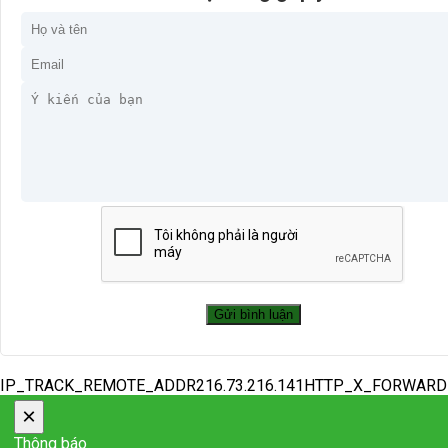
IP_TRACK_REMOTE_ADDR216.73.216.141HTTP_X_FORWAR
×
Thông báo