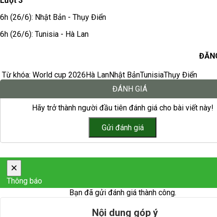
Lượt 3
6h (26/6): Nhật Bản - Thụy Điển
6h (26/6): Tunisia - Hà Lan
ĐĂN
Từ khóa:
World cup 2026
Hà Lan
Nhật Bản
Tunisia
Thụy Điển
ĐÁNH GIÁ
Hãy trở thành người đầu tiên đánh giá cho bài viết này!
×
Thông báo
Bạn đã gửi đánh giá thành công.
Nội dung góp ý