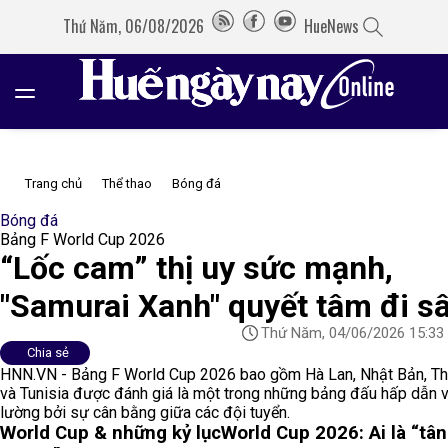
Thứ Năm, 06/08/2026
HueNews
Trang chủ
Thể thao
Bóng đá
Bóng đá
Bảng F World Cup 2026
“Lốc cam” thị uy sức mạnh,
"Samurai Xanh" quyết tâm đi s
Thứ Năm, 04/06/2026 15:33
Chia sẻ
HNN.VN - Bảng F World Cup 2026 bao gồm Hà Lan, Nhật Bản, Th
và Tunisia được đánh giá là một trong những bảng đấu hấp dẫn 
lường bởi sự cân bằng giữa các đội tuyển.
World Cup & những kỷ lục
World Cup 2026: Ai là “tân