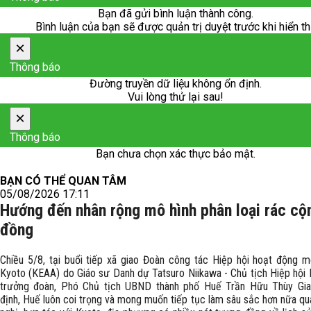
Bạn đã gửi bình luận thành công.
Bình luận của bạn sẽ được quản trị duyệt trước khi hiển th
×
Thông báo
Đường truyền dữ liệu không ổn định.
Vui lòng thử lại sau!
×
Thông báo
Bạn chưa chọn xác thực bảo mật.
BẠN CÓ THỂ QUAN TÂM
05/08/2026 17:11
Hướng đến nhân rộng mô hình phân loại rác cộ
đồng
Chiều 5/8, tại buổi tiếp xã giao Đoàn công tác Hiệp hội hoạt động m
Kyoto (KEAA) do Giáo sư Danh dự Tatsuro Niikawa - Chủ tịch Hiệp hội
trưởng đoàn, Phó Chủ tịch UBND thành phố Huế Trần Hữu Thùy Gi
định, Huế luôn coi trọng và mong muốn tiếp tục làm sâu sắc hơn nữa qu