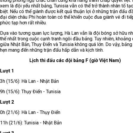
thống phòng ngự chắc chắn cùng khả năng tranh chấp quyết liệt. 
xem là đội yếu nhất bảng, Tunisia vẫn có thể trở thành nhân tố tạ
biệt. Nếu có thể giành được kết quả thuận lợi ở những trận đấu đầ
đại diện châu Phi hoàn toàn có thể khiến cuộc đua giành vé đi tiế
phức tạp hơn rất nhiều.
Dựa vào tương quan lực lượng, Hà Lan vẫn là đội bóng sở hữu nhi
thế nhất trong cuộc cạnh tranh ngôi đầu bảng. Tuy nhiên, khoảng
giữa Nhật Bản, Thụy Điển và Tunisia không quá lớn. Do vậy, bảng
hẹn mang đến những trận đấu hấp dẫn và kịch tính.
Lịch thi đấu các đội bảng F (giờ Việt Nam)
Lượt 1
3h (15/6): Hà Lan - Nhật Bản
9h (15/6): Thụy Điển - Tunisia
Lượt 2
0h (21/6): Hà Lan - Thụy Điển
11h (21/6): Tunisia - Nhật Bản