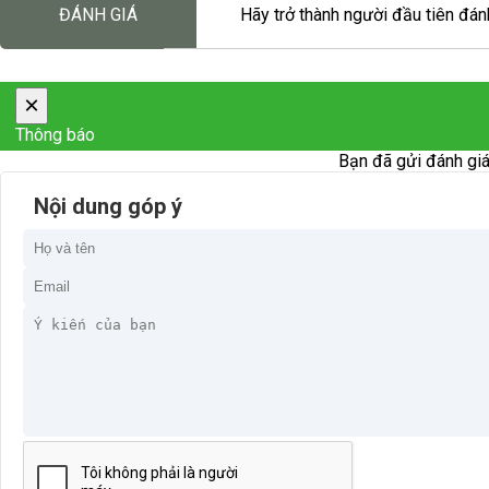
ĐÁNH GIÁ
Hãy trở thành người đầu tiên đánh
×
Thông báo
Bạn đã gửi đánh giá
Nội dung góp ý