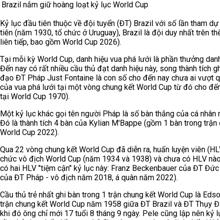
Brazil nắm giữ hoàng loạt kỷ lục World Cup
Kỷ lục đầu tiên thuộc về đội tuyển (ĐT) Brazil với số lần tham d
tiên (năm 1930, tổ chức ở Uruguay), Brazil là đội duy nhất trên t
liên tiếp, bao gồm World Cup 2026).
Tại mỗi kỳ World Cup, danh hiệu vua phá lưới là phần thưởng dan
Đến nay có rất nhiều cầu thủ đạt danh hiệu này, song thành tích 
đạo ĐT Pháp Just Fontaine là con số cho đến nay chưa ai vượt qu
của vua phá lưới tại một vòng chung kết World Cup từ đó cho đến
tại World Cup 1970).
Một kỷ lục khác gọi tên người Pháp là số bàn thắng của cá nhân 
Đó là thành tích 4 bàn của Kylian M'Bappe (gồm 1 bàn trong trận
World Cup 2022).
Qua 22 vòng chung kết World Cup đã diễn ra, huấn luyện viên (HLV
chức vô địch World Cup (năm 1934 và 1938) và chưa có HLV nào tá
có hai HLV "tiệm cận" kỷ lục này: Franz Beckenbauer của ĐT Đứ
của ĐT Pháp - vô địch năm 2018, á quân năm 2022).
Cầu thủ trẻ nhất ghi bàn trong 1 trận chung kết World Cup là Ed
trận chung kết World Cup năm 1958 giữa ĐT Brazil và ĐT Thụy Điể
khi đó ông chỉ mới 17 tuổi 8 tháng 9 ngày. Pele cũng lập nên kỷ 