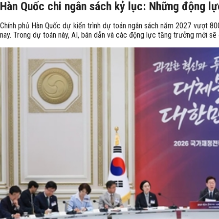
Hàn Quốc chi ngân sách kỷ lục: Những động lự
Chính phủ Hàn Quốc dự kiến trình dự toán ngân sách năm 2027 vượt 80
nay. Trong dự toán này, AI, bán dẫn và các động lực tăng trưởng mới sẽ 