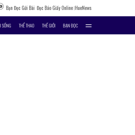
Bạn Đọc Gửi Bài
Đọc Báo Giấy Online
HueNews
I SỐNG
THỂ THAO
THẾ GIỚI
BẠN ĐỌC