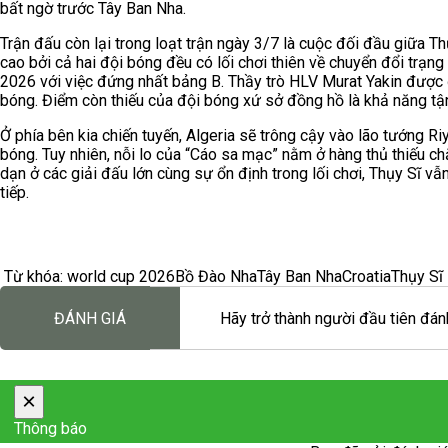
bất ngờ trước Tây Ban Nha.
Trận đấu còn lại trong loạt trận ngày 3/7 là cuộc đối đầu giữa T
cao bởi cả hai đội bóng đều có lối chơi thiên về chuyển đổi trạng
2026 với việc đứng nhất bảng B. Thầy trò HLV Murat Yakin được đ
bóng. Điểm còn thiếu của đội bóng xứ sở đồng hồ là khả năng tậ
Ở phía bên kia chiến tuyến, Algeria sẽ trông cậy vào lão tướng R
bóng. Tuy nhiên, nỗi lo của “Cáo sa mạc” nằm ở hàng thủ thiếu chắ
dạn ở các giải đấu lớn cùng sự ổn định trong lối chơi, Thụy Sĩ vẫ
tiếp.
Từ khóa:
world cup 2026
Bồ Đào Nha
Tây Ban Nha
Croatia
Thụy Sĩ
ĐÁNH GIÁ
Hãy trở thành người đầu tiên đánh
×
Thông báo