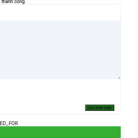
 thành công.
DED_FOR