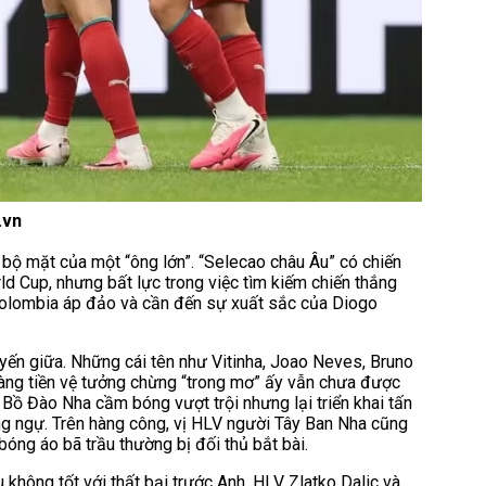
.vn
 bộ mặt của một “ông lớn”. “Selecao châu Âu” có chiến
d Cup, nhưng bất lực trong việc tìm kiếm chiến thắng
olombia áp đảo và cần đến sự xuất sắc của Diogo
ến giữa. Những cái tên như Vitinha, Joao Neves, Bruno
hàng tiền vệ tưởng chừng “trong mơ” ấy vẫn chưa được
 Bồ Đào Nha cầm bóng vượt trội nhưng lại triển khai tấn
ng ngự. Trên hàng công, vị HLV người Tây Ban Nha cũng
bóng áo bã trầu thường bị đối thủ bắt bài.
 không tốt với thất bại trước Anh, HLV Zlatko Dalic và