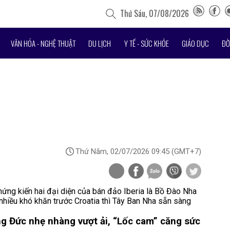
Thứ Sáu, 07/08/2026
VĂN HÓA - NGHỆ THUẬT
DU LỊCH
Y TẾ - SỨC KHỎE
GIÁO DỤC
ĐỜ
Thứ Năm, 02/07/2026 09:45
(GMT+7)
ứng kiến hai đại diện của bán đảo Iberia là Bồ Đào Nha
hiều khó khăn trước Croatia thì Tây Ban Nha sẵn sàng
ng Đức nhẹ nhàng vượt ải, “Lốc cam” căng sức