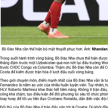
Bồ Đào Nha cần thể hiện bộ mặt thuyết phục hơn. Ảnh:
Nhandan
Trong suốt hành trình vòng bảng, Bồ Đào Nha chưa thể hiện được
thắng đậm trước một Uzbekistan quá non nớt tại đấu trường Worl
trước CHDC Congo và Colombia. Thậm chí, Bồ Đào Nha còn để C
Costa để kiếm được trận hòa ở lượt đấu cuối vòng bảng.
Theo giới chuyên môn, điểm mạnh nhất của Bồ Đào Nha vẫn là tuy
Fernandes là niềm ao ước của nhiều huấn luyện viên. Tuy nhiên, 
HLV Roberto Martinez khai thác hết tiềm năng. Không ít trận đấu,
công khá chậm, tạo điều kiện để đối phương lùi sâu tổ chức phò
loay hoay để tối ưu tiền đạo Cristiano Ronaldo, dẫn đến việc đội 
Đối thủ của Bồ Đào Nha ở trận đấu sắp tới là Croatia. Dù khởi đầu