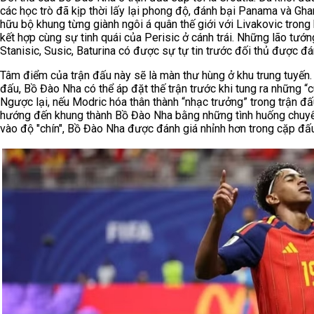
các học trò đã kịp thời lấy lại phong độ, đánh bại Panama và Gh
hữu bộ khung từng giành ngôi á quân thế giới với Livakovic tron
kết hợp cùng sự tinh quái của Perisic ở cánh trái. Những lão tướn
Stanisic, Susic, Baturina có được sự tự tin trước đối thủ được đá
Tâm điểm của trận đấu này sẽ là màn thư hùng ở khu trung tuyến.
đấu, Bồ Đào Nha có thể áp đặt thế trận trước khi tung ra những “
Ngược lại, nếu Modric hóa thân thành “nhạc trưởng” trong trận đấu
hướng đến khung thành Bồ Đào Nha bằng những tình huống chuyển 
vào độ "chín", Bồ Đào Nha được đánh giá nhỉnh hơn trong cặp đấu