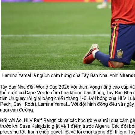
Lamine Yamal là nguồn cảm hứng của Tây Ban Nha. Ảnh:
Nhand
Tây Ban Nha đến World Cup 2026 với tham vọng nâng cao cúp vàng 
thủ dưới cơ Cape Verde cầm hòa không bàn thắng, Tây Ban Nha đã 
tiễn Uruguay rời giải bằng chiến thắng 1-0. Đội bóng của HLV Lui
Pedri, Gavi, Rodri, Lamine Yamal… Với đội hình đồng đều và ngày
ngại cản đường.
Đối với Áo, HLV Ralf Rangnick và các học trò vừa trải qua cảm giác
trước khi Sasa Kalajdzic giật về 1 điểm trước Algeria. Các đội 
pressing tốt, tranh chấp quyết liệt và lối chơi tương đối lì lợm. 