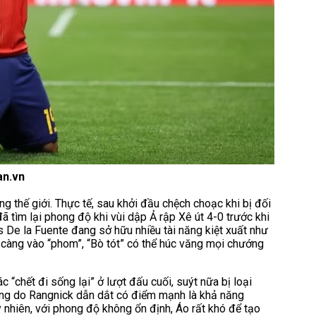
an.vn
thế giới. Thực tế, sau khởi đầu chệch choạc khi bị đối
tìm lại phong độ khi vùi dập Ả rập Xê út 4-0 trước khi
s De la Fuente đang sở hữu nhiều tài năng kiệt xuất như
 càng vào “phom”, “Bò tót” có thể húc văng mọi chướng
 “chết đi sống lại” ở lượt đấu cuối, suýt nữa bị loại
bóng do Rangnick dẫn dắt có điểm mạnh là khả năng
Tuy nhiên, với phong độ không ổn định, Áo rất khó để tạo