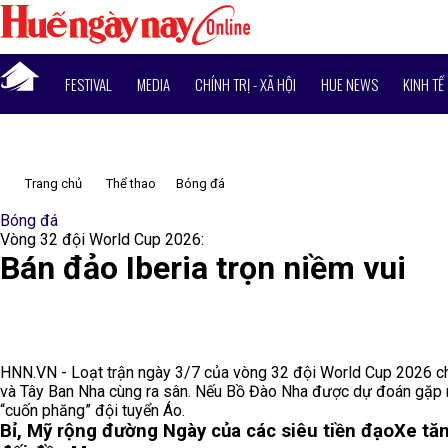
FESTIVAL
MEDIA
CHÍNH TRỊ - XÃ HỘI
HUE NEWS
KINH TẾ
Trang chủ
Thể thao
Bóng đá
Bóng đá
Vòng 32 đội World Cup 2026:
Bán đảo Iberia trọn niềm vui
HNN.VN - Loạt trận ngày 3/7 của vòng 32 đội World Cup 2026 ch
và Tây Ban Nha cùng ra sân. Nếu Bồ Đào Nha được dự đoán gặp n
“cuốn phăng” đội tuyển Áo.
Bỉ, Mỹ rộng đường
Ngày của các siêu tiền đạo
Xe tă