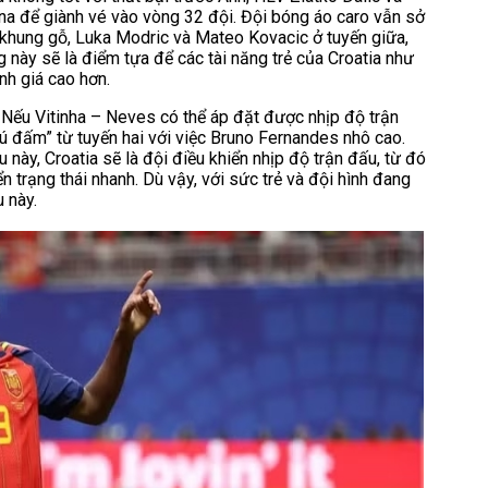
ana để giành vé vào vòng 32 đội. Đội bóng áo caro vẫn sở
g khung gỗ, Luka Modric và Mateo Kovacic ở tuyến giữa,
g này sẽ là điểm tựa để các tài năng trẻ của Croatia như
nh giá cao hơn.
 Nếu Vitinha – Neves có thể áp đặt được nhịp độ trận
cú đấm” từ tuyến hai với việc Bruno Fernandes nhô cao.
 này, Croatia sẽ là đội điều khiển nhịp độ trận đấu, từ đó
trạng thái nhanh. Dù vậy, với sức trẻ và đội hình đang
 này.