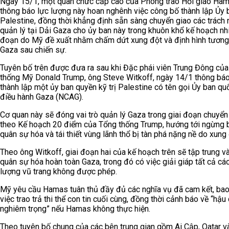
Ngày 15/1, một quan chức cấp cao của Phong trào Hồi giáo Ha
thông báo lực lượng này hoan nghênh việc công bố thành lập Ủy b
Palestine, đồng thời khẳng định sẵn sàng chuyển giao các trách
quản lý tại Dải Gaza cho ủy ban này trong khuôn khổ kế hoạch nhi
đoạn do Mỹ đề xuất nhằm chấm dứt xung đột và định hình tương 
Gaza sau chiến sự.
Tuyên bố trên được đưa ra sau khi Đặc phái viên Trung Đông củ
thống Mỹ Donald Trump, ông Steve Witkoff, ngày 14/1 thông báo
thành lập một ủy ban quyền kỹ trị Palestine có tên gọi Ủy ban qu
điều hành Gaza (NCAG).
Cơ quan này sẽ đóng vai trò quản lý Gaza trong giai đoạn chuyển 
theo Kế hoạch 20 điểm của Tổng thống Trump, hướng tới ngừng b
quân sự hóa và tái thiết vùng lãnh thổ bị tàn phá nặng nề do xung
Theo ông Witkoff, giai đoạn hai của kế hoạch trên sẽ tập trung v
quân sự hóa hoàn toàn Gaza, trong đó có việc giải giáp tất cả cá
lượng vũ trang không được phép.
Mỹ yêu cầu Hamas tuân thủ đầy đủ các nghĩa vụ đã cam kết, ba
việc trao trả thi thể con tin cuối cùng, đồng thời cảnh báo về “hậu
nghiêm trọng” nếu Hamas không thực hiện.
Theo tuyên bố chung của các bên trung gian gồm Ai Cập, Qatar v