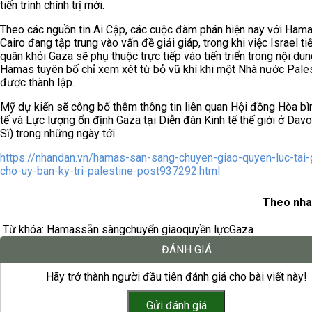
tiến trình chính trị mới.
Theo các nguồn tin Ai Cập, các cuộc đàm phán hiện nay với Hama
Cairo đang tập trung vào vấn đề giải giáp, trong khi việc Israel tiế
quân khỏi Gaza sẽ phụ thuộc trực tiếp vào tiến triển trong nội dun
Hamas tuyên bố chỉ xem xét từ bỏ vũ khí khi một Nhà nước Pale
được thành lập.
Mỹ dự kiến sẽ công bố thêm thông tin liên quan Hội đồng Hòa bì
tế và Lực lượng ổn định Gaza tại Diễn đàn Kinh tế thế giới ở Dav
Sĩ) trong những ngày tới.
https://nhandan.vn/hamas-san-sang-chuyen-giao-quyen-luc-tai-
cho-uy-ban-ky-tri-palestine-post937292.html
Theo nha
Từ khóa:
Hamas
sẵn sàng
chuyển giao
quyền lực
Gaza
ĐÁNH GIÁ
Hãy trở thành người đầu tiên đánh giá cho bài viết này!