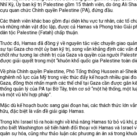
Nhĩ Kỳ, Ủy ban kỹ trị Palestine gồm 15 thành viên, do ông Ali Sha
cựu quan chức Chính quyền Palestine (PA), đứng đầu.
Các thành viên khác bao gồm đại diện khu vực tư nhân, các tổ ch
và những nhân vật độc lập, được cả Hamas và Phong trào Giải 
dân tộc Palestine (Fatah) chấp thuận.
Trước đó, Hamas đã đồng ý về nguyên tắc việc chuyển giao quản
sự tại Gaza cho một ủy ban kỹ trị, song vẫn khẳng định các vấn 
chốt như tương lai chính trị của Gaza và quyền của người Palesti
được giải quyết trong một “khuôn khổ quốc gia Palestine toàn diệ
Về phía Chính quyền Palestine, Phó Tổng thống Hussein al-Shei
nghênh nỗ lực của Mỹ trong việc thúc đẩy kế hoạch nhiều giai đ
Gaza, đồng thời nhấn mạnh các thể chế tại Gaza cần được gắn kế
thống quản lý của PA tại Bờ Tây, trên cơ sở “một hệ thống, một lu
và một vũ khí hợp pháp”.
Mặc dù kế hoạch bước sang giai đoạn hai, các thách thức lớn vẫn
hữu, đặc biệt là vấn đề giải giáp Hamas.
Trong khi Israel tỏ ra hoài nghi về khả năng Hamas từ bỏ vũ khí, 
cho biết Washington sẽ tiến hành đối thoại với Hamas và Israel v
quân sự hóa, cũng như thảo luận các phương án ân xá trong khuô