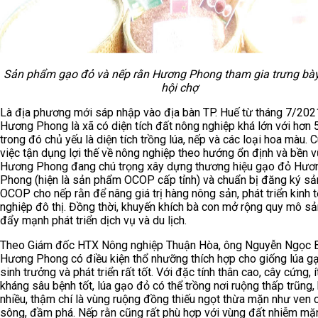
Sản phẩm gạo đỏ và nếp rằn Hương Phong tham gia trưng bày 
hội chợ
Là địa phương mới sáp nhập vào địa bàn TP. Huế từ tháng 7/202
Hương Phong là xã có diện tích đất nông nghiệp khá lớn với hơn 
trong đó chủ yếu là diện tích trồng lúa, nếp và các loại hoa màu. 
việc tận dụng lợi thế về nông nghiệp theo hướng ổn định và bền v
Hương Phong đang chú trọng xây dựng thương hiệu gạo đỏ Hươ
Phong (hiện là sản phẩm OCOP cấp tỉnh) và chuẩn bị đăng ký s
OCOP cho nếp rằn để nâng giá trị hàng nông sản, phát triển kinh 
nghiệp đô thị. Đồng thời, khuyến khích bà con mở rộng quy mô sả
đẩy mạnh phát triển dịch vụ và du lịch.
Theo Giám đốc HTX Nông nghiệp Thuận Hòa, ông Nguyễn Ngọc B
Hương Phong có điều kiện thổ nhưỡng thích hợp cho giống lúa g
sinh trưởng và phát triển rất tốt. Với đặc tính thân cao, cây cứng, í
kháng sâu bệnh tốt, lúa gạo đỏ có thể trồng nơi ruộng thấp trũng,
nhiều, thậm chí là vùng ruộng đồng thiếu ngọt thừa mặn như ven 
sông, đầm phá. Nếp rằn cũng rất phù hợp với vùng đất nhiễm mặ