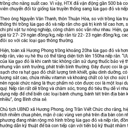
trồng cho năng suất cao. Vì vậy, HTX đã vận động gần 500 bà co
viên chuyển đổi từ giống lúa truyền thống sang lúa gạo đỏ và nếp
Theo ông Nguyễn Văn Thanh, thôn Thuận Hòa, so với trồng lúa tr
thống thì trồng lúa gạo đỏ và nếp rằn cho giá trị kinh tế cao hơn,
chi phí vật tư nông nghiệp, công chăm sóc vẫn như nhau. Hiện, g
giá từ 27- 29 ngàn đồng/kg, nếp rằn từ 22- 23 ngàn đồng/kg, ca
đôi so với các loại gạo thông thường.
Hiện, toàn xã Hương Phong trồng khoảng 20ha lúa gạo đỏ và hơ
nếp rằn, vào vụ hè thu có thể tăng diện tích lên 150ha nếp rằn. “
của lúa gạo đỏ là khi canh tác không cần sử dụng thuốc bảo vệ t
nhưng vẫn sinh trưởng, phát triển bình thường. Đây được coi là gi
sạch cho ra hạt gạo đỏ chất lượng tinh khiết, giàu dinh dưỡng, c
lượng sắt cao, chứa nhiều vitamin và khoáng chất có lợi cho sức 
nên ngoài chức năng là thực phẩm nó còn được coi là một loại d
quý. Nếp rằn rất dễ trồng và chăm sóc, trong đó tiêu thụ dễ vì nh
dụng nếp để chế biến các loại bánh chưng, bánh tét trên địa bàn 
nhiều”, ông Bình chia sẻ.
Chủ tịch UBND xã Hương Phong, ông Trần Viết Chức cho rằng, hi
tích nhiễm chua phèn, mặn ở các vùng ven phá trên địa bàn còn nh
phương đang nhân rộng mô hình trồng lúa gạo đỏ và nếp rằn, đồn
hướng dẫn kỹ thuật để bà con tiếp cận với tiến bộ kỹ thuật nhằm 