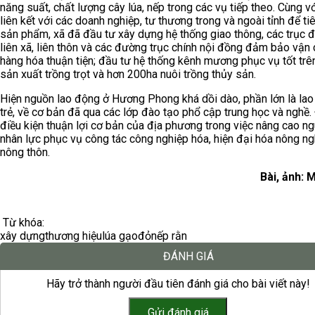
năng suất, chất lượng cây lúa, nếp trong các vụ tiếp theo. Cùng vớ
liên kết với các doanh nghiệp, tư thương trong và ngoài tỉnh để ti
sản phẩm, xã đã đầu tư xây dựng hệ thống giao thông, các trục 
liên xã, liên thôn và các đường trục chính nội đồng đảm bảo vận
hàng hóa thuận tiện; đầu tư hệ thống kênh mương phục vụ tốt tr
sản xuất trồng trọt và hơn 200ha nuôi trồng thủy sản.
Hiện nguồn lao động ở Hương Phong khá dồi dào, phần lớn là la
trẻ, về cơ bản đã qua các lớp đào tạo phổ cập trung học và nghề.
điều kiện thuận lợi cơ bản của địa phương trong việc nâng cao n
nhân lực phục vụ công tác công nghiệp hóa, hiện đại hóa nông ng
nông thôn.
Bài, ảnh: 
Từ khóa:
xây dựng
thương hiệu
lúa gạo
đỏ
nếp rằn
ĐÁNH GIÁ
Hãy trở thành người đầu tiên đánh giá cho bài viết này!