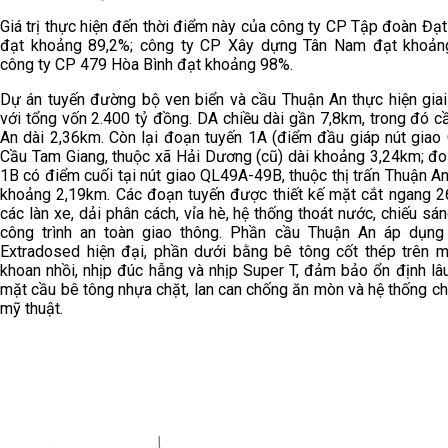
Giá trị thực hiện đến thời điểm này của công ty CP Tập đoàn Đ
đạt khoảng 89,2%; công ty CP Xây dựng Tân Nam đạt khoản
công ty CP 479 Hòa Bình đạt khoảng 98%.
Dự án tuyến đường bộ ven biển và cầu Thuận An thực hiện giai
với tổng vốn 2.400 tỷ đồng. DA chiều dài gần 7,8km, trong đó 
An dài 2,36km. Còn lại đoạn tuyến 1A (điểm đầu giáp nút giao
Cầu Tam Giang, thuộc xã Hải Dương (cũ) dài khoảng 3,24km; đo
1B có điểm cuối tại nút giao QL49A-49B, thuộc thị trấn Thuận An
khoảng 2,19km. Các đoạn tuyến được thiết kế mặt cắt ngang 
các làn xe, dải phân cách, vỉa hè, hệ thống thoát nước, chiếu sá
công trình an toàn giao thông. Phần cầu Thuận An áp dụng
Extradosed hiện đại, phần dưới bằng bê tông cốt thép trên 
khoan nhồi, nhịp đúc hẫng và nhịp Super T, đảm bảo ổn định lâu
mặt cầu bê tông nhựa chặt, lan can chống ăn mòn và hệ thống c
mỹ thuật.