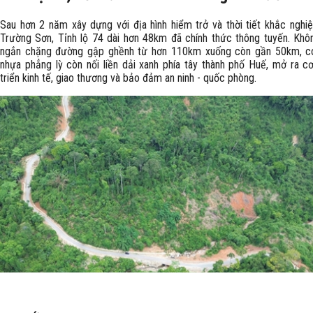
Sau hơn 2 năm xây dựng với địa hình hiểm trở và thời tiết khắc nghiệ
Trường Sơn, Tỉnh lộ 74 dài hơn 48km đã chính thức thông tuyến. Khôn
ngắn chặng đường gập ghềnh từ hơn 110km xuống còn gần 50km, c
nhựa phẳng lỳ còn nối liền dải xanh phía tây thành phố Huế, mở ra cơ
triển kinh tế, giao thương và bảo đảm an ninh - quốc phòng.