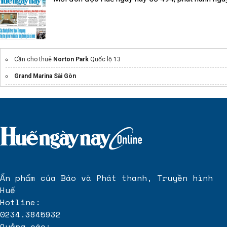
Cần cho thuê
Norton Park
Quốc lộ 13
Grand Marina Sài Gòn
Báo
giá rèm vải
sang trọng
Masterise Towers Saigon
Khóa cửa thông minh Laffer
Ấn phẩm của Báo và Phát thanh, Truyền hình
Huế
Hotline:
0234.3845932
Quảng cáo: