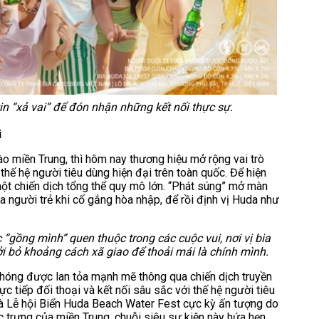
in “xả vai” để đón nhận những kết nối thực sự.
i
o miền Trung, thì hôm nay thương hiệu mở rộng vai trò
thế hệ người tiêu dùng hiện đại trên toàn quốc. Để hiện
một chiến dịch tổng thể quy mô lớn. “Phát súng” mở màn
 người trẻ khi cố gắng hòa nhập, để rồi định vị Huda như
 “gồng mình” quen thuộc trong các cuộc vui, nơi vị bia
cởi bỏ khoảng cách xã giao để thoải mái là chính mình.
chóng được lan tỏa mạnh mẽ thông qua chiến dịch truyền
c tiếp đối thoại và kết nối sâu sắc với thế hệ người tiêu
là Lễ hội Biển Huda Beach Water Fest cực kỳ ấn tượng do
 trưng của miền Trung, chuỗi siêu sự kiện này hứa hẹn