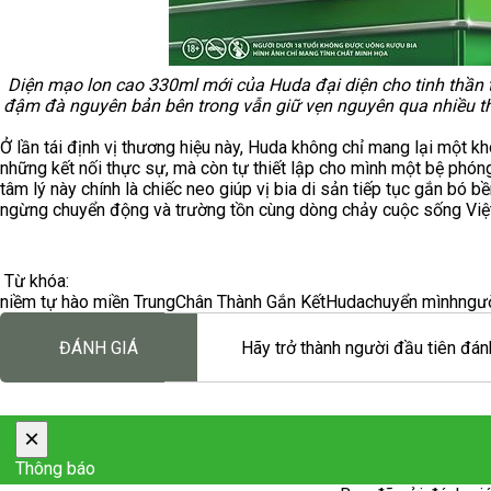
Diện mạo lon cao 330ml mới của Huda đại diện cho tinh thần trẻ
đậm đà nguyên bản bên trong vẫn giữ vẹn nguyên qua nhiều th
Ở lần tái định vị thương hiệu này, Huda không chỉ mang lại một khô
những kết nối thực sự, mà còn tự thiết lập cho mình một bệ phón
tâm lý này chính là chiếc neo giúp vị bia di sản tiếp tục gắn bó 
ngừng chuyển động và trường tồn cùng dòng chảy cuộc sống Việ
Từ khóa:
niềm tự hào miền Trung
Chân Thành Gắn Kết
Huda
chuyển mình
ngườ
ĐÁNH GIÁ
Hãy trở thành người đầu tiên đánh
×
Thông báo