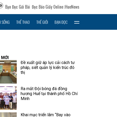
Bạn Đọc Gửi Bài
Đọc Báo Giấy Online
HueNews
I SỐNG
THỂ THAO
THẾ GIỚI
BẠN ĐỌC
 MỚI
Đề xuất giữ áp lực cải cách tư
pháp, siết quản lý kiến trúc đô
thị
Ra mắt Đội bóng đá đồng
hương Huế tại thành phố Hồ Chí
Minh
Khai mạc triển lãm “Bay vào