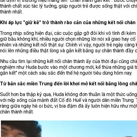
tái định vị thương hiệu mang tên “Chân thành gắn kết”. Bước chuy
thành chất xúc tác lý tưởng, giúp người trẻ được sống thật với 
thành nhất.
Khi áp lực "giữ kẽ" trở thành rào cản của những kết nối chân 
Trong nhịp sống hiện đại, các cuộc gặp gỡ đôi khi vô tình đi kèm
giữ bầu không khí, nhiều người chọn những lời nói xã giao hay cố
nhiên và những kết nối thật sự. Chính vì vậy, người trẻ ngày càng
nói lên những điều thật lòng và gắn kết bằng sự chân thành đầy 
Nhu cầu tìm lại những kết nối chân thành ấy của thời đại cũng chí
nghiệm như Huda bước vào một chương mới, kế thừa những giá trị c
gắn kết" một cách sâu sắc đến thế hệ người tiêu dùng hôm nay.
Từ bản sắc miền Trung đến lời khơi mở kết nối bằng lòng ch
Suốt hơn ba thập kỷ qua, Huda không đơn thuần là một thức uống, 
với nếp sống của mảnh đất Cố đô Huế và người dân miền Trung. T
ràng giữa ngày hè oi bức, vị bia đậm đà ấy luôn hiện hữu như một
chân thành nhất.