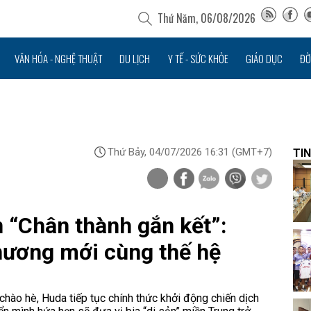
Thứ Năm, 06/08/2026
VĂN HÓA - NGHỆ THUẬT
DU LỊCH
Y TẾ - SỨC KHỎE
GIÁO DỤC
ĐỜ
Thứ Bảy, 04/07/2026 16:31
(GMT+7)
TIN
 “Chân thành gắn kết”:
ương mới cùng thế hệ
hào hè, Huda tiếp tục chính thức khởi động chiến dịch