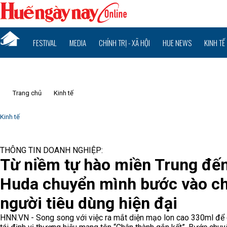
FESTIVAL
MEDIA
CHÍNH TRỊ - XÃ HỘI
HUE NEWS
KINH TẾ
Trang chủ
Kinh tế
Kinh tế
THÔNG TIN DOANH NGHIỆP:
Từ niềm tự hào miền Trung đến
Huda chuyển mình bước vào ch
người tiêu dùng hiện đại
HNN.VN - Song song với việc ra mắt diện mạo lon cao 330ml để c