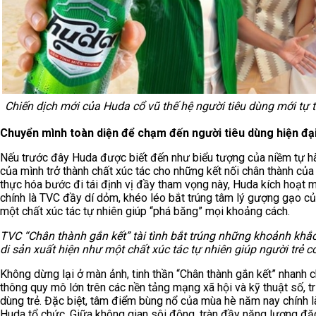
Chiến dịch mới của Huda cổ vũ thế hệ người tiêu dùng mới tự t
Chuyển mình toàn diện để chạm đến người tiêu dùng hiện đạ
Nếu trước đây Huda được biết đến như biểu tượng của niềm tự hà
của mình trở thành chất xúc tác cho những kết nối chân thành của 
thực hóa bước đi tái định vị đầy tham vọng này, Huda kích hoạt 
chính là TVC đầy dí dỏm, khéo léo bắt trúng tâm lý gượng gạo của
một chất xúc tác tự nhiên giúp “phá băng” mọi khoảng cách.
TVC “
Chân thành gắn kết
” tài tình bắt trúng những khoảnh khắc
di sản xuất hiện như một chất xúc tác tự nhiên giúp người trẻ 
Không dừng lại ở màn ảnh, tinh thần “Chân thành gắn kết” nhanh 
thông quy mô lớn trên các nền tảng mạng xã hội và kỹ thuật số, trự
dùng trẻ. Đặc biệt, tâm điểm bùng nổ của mùa hè năm nay chính 
Huda tổ chức. Giữa không gian sôi động, tràn đầy năng lượng đặc