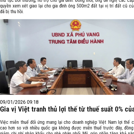
thủ tục bồi thường, hỗ trợ cho gia đình. Đồng thời, ông đề nghị các c
quyền xem xét giao lại cho gia đình ông 500m2 đất tại vị trí đất cũ củ
đã bị thu hồi.
09/01/2026 09:18
Gia vị Việt tranh thủ lợi thế từ thuế suất 0% c
Việc miễn thuế đối ứng mang lại cho doanh nghiệp Việt Nam lợi thế c
cao hơn so với nhiều quốc gia không được miễn thuế trước đây, đồng 
giảm chi phí nhập khẩu cho nhà phân phối Mỹ, góp phần tăng khả nă