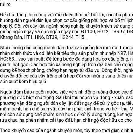
rủi ro.
Để chủ động thích ứng với điều kiện thời tiết bất lợi, các địa phư
hướng dẫn người dân lựa chọn cơ cấu giống phù hợp và bố trí lịch
hợp lý. Đối với cây lúa, ngành nông nghiệp khuyến khích sử dụng 
giống ngắn ngày và cực ngắn ngày như ĐT100, HG12, TBR97, ĐB
Khang Dân, HT1, HN6, DT39, HG244, TH5…
Nhiều nông dân cũng mạnh dạn đưa các giống lúa mới đã được 
nhận chính thức và có liên kết tiêu thụ sản phẩm như nếp N97, Hà
HG383… vào sản xuất để từng bước đa dạng hóa cơ cấu giống, 
giá trị hạt gạo. Các hợp tác xã nông nghiệp trên địa bàn chủ động
dựng kế hoạch phòng, chống hạn ngay từ đầu vụ. Đồng thời, ngh
chuyển đổi cơ cấu cây trồng phù hợp đối với những vùng thiếu n
sản xuất kém hiệu quả.
Ngoài đảm bảo nguồn nước, việc vệ sinh đồng ruộng được các đ
phương đặc biệt chú trọng. Sau khi thu hoạch vụ đông - xuân, các
phương vận động người dân cày lật đất ngay để xử lý gốc rạ, tiêu
mầm bệnh, hạn chế sinh vật gây hại phát sinh trong vụ hè - thu. 
nơi còn sử dụng chế phẩm sinh học để xử lý đồng ruộng, kết hợp 
rửa chua, hạ phèn nhằm cải tạo đất, hạn chế ngộ độc hữu cơ cho 
Theo khuyến cáo của ngành chuyên môn, tùy theo thời gian sinh 