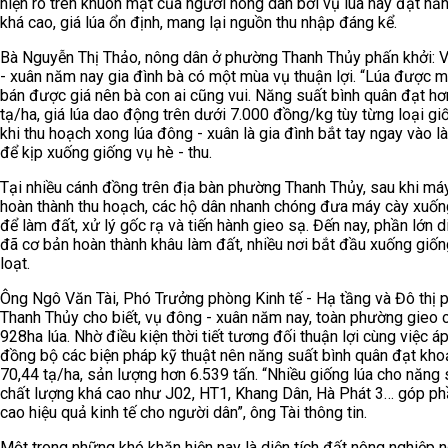
hiện rõ trên khuôn mặt của người nông dân bởi vụ lúa này đạt nă
khá cao, giá lúa ổn định, mang lại nguồn thu nhập đáng kể.
Bà Nguyễn Thị Thảo, nông dân ở phường Thanh Thủy phấn khởi: 
- xuân năm nay gia đình bà có một mùa vụ thuận lợi. “Lúa được mù
bán được giá nên bà con ai cũng vui. Năng suất bình quân đạt hơ
tạ/ha, giá lúa dao động trên dưới 7.000 đồng/kg tùy từng loại gi
khi thu hoạch xong lúa đông - xuân là gia đình bắt tay ngay vào l
để kịp xuống giống vụ hè - thu.
Tại nhiều cánh đồng trên địa bàn phường Thanh Thủy, sau khi má
hoàn thành thu hoạch, các hộ dân nhanh chóng đưa máy cày xuốn
để làm đất, xử lý gốc rạ và tiến hành gieo sạ. Đến nay, phần lớn d
đã cơ bản hoàn thành khâu làm đất, nhiều nơi bắt đầu xuống giố
loạt.
Ông Ngô Văn Tài, Phó Trưởng phòng Kinh tế - Hạ tầng và Đô thị
Thanh Thủy cho biết, vụ đông - xuân năm nay, toàn phường gieo 
928ha lúa. Nhờ điều kiện thời tiết tương đối thuận lợi cùng việc á
đồng bộ các biện pháp kỹ thuật nên năng suất bình quân đạt kh
70,44 tạ/ha, sản lượng hơn 6.539 tấn. “Nhiều giống lúa cho năng 
chất lượng khá cao như J02, HT1, Khang Dân, Hà Phát 3… góp p
cao hiệu quả kinh tế cho người dân”, ông Tài thông tin.
Một trong những khó khăn hiện nay là diện tích đất nông nghiệp 