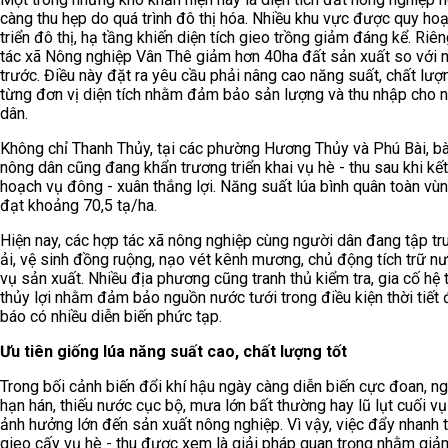
càng thu hẹp do quá trình đô thị hóa. Nhiều khu vực được quy ho
triển đô thị, hạ tầng khiến diện tích gieo trồng giảm đáng kể. Riê
tác xã Nông nghiệp Vân Thê giảm hơn 40ha đất sản xuất so với
trước. Điều này đặt ra yêu cầu phải nâng cao năng suất, chất lượ
từng đơn vị diện tích nhằm đảm bảo sản lượng và thu nhập cho 
dân.
Không chỉ Thanh Thủy, tại các phường Hương Thủy và Phú Bài, b
nông dân cũng đang khẩn trương triển khai vụ hè - thu sau khi kết
hoạch vụ đông - xuân thắng lợi. Năng suất lúa bình quân toàn vù
đạt khoảng 70,5 tạ/ha.
Hiện nay, các hợp tác xã nông nghiệp cùng người dân đang tập tr
ải, vệ sinh đồng ruộng, nạo vét kênh mương, chủ động tích trữ n
vụ sản xuất. Nhiều địa phương cũng tranh thủ kiểm tra, gia cố hệ
thủy lợi nhằm đảm bảo nguồn nước tưới trong điều kiện thời tiết
báo có nhiều diễn biến phức tạp.
Ưu tiên giống lúa năng suất cao, chất lượng tốt
Trong bối cảnh biến đổi khí hậu ngày càng diễn biến cực đoan, n
hạn hán, thiếu nước cục bộ, mưa lớn bất thường hay lũ lụt cuối vụ
ảnh hưởng lớn đến sản xuất nông nghiệp. Vì vậy, việc đẩy nhanh 
gieo cấy vụ hè - thu được xem là giải pháp quan trọng nhằm giả