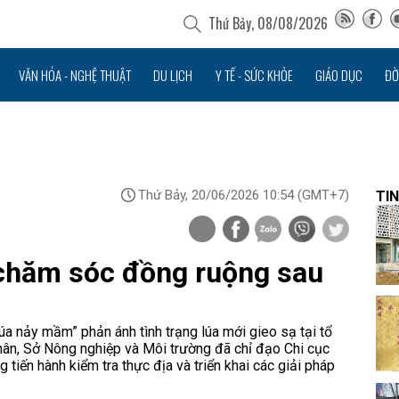
Thứ Bảy, 08/08/2026
VĂN HÓA - NGHỆ THUẬT
DU LỊCH
Y TẾ - SỨC KHỎE
GIÁO DỤC
ĐỜ
Thứ Bảy, 20/06/2026 10:54
(GMT+7)
TIN
 chăm sóc đồng ruộng sau
úa nảy mầm” phản ánh tình trạng lúa mới gieo sạ tại tổ
ân, Sở Nông nghiệp và Môi trường đã chỉ đạo Chi cục
 tiến hành kiểm tra thực địa và triển khai các giải pháp