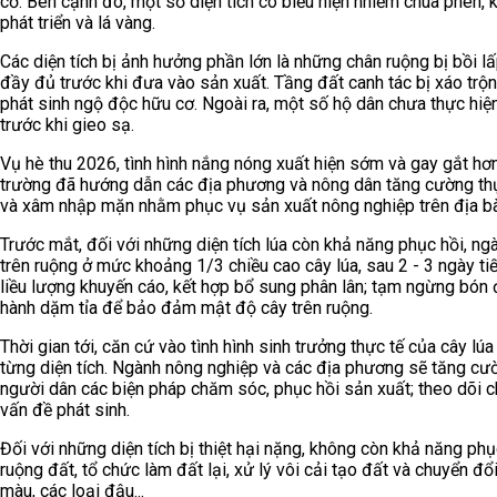
cơ. Bên cạnh đó, một số diện tích có biểu hiện nhiễm chua phèn, 
phát triển và lá vàng.
Các diện tích bị ảnh hưởng phần lớn là những chân ruộng bị bồi 
đầy đủ trước khi đưa vào sản xuất. Tầng đất canh tác bị xáo trộn
phát sinh ngộ độc hữu cơ. Ngoài ra, một số hộ dân chưa thực hiệ
trước khi gieo sạ.
Vụ hè thu 2026, tình hình nắng nóng xuất hiện sớm và gay gắt hơ
trường đã hướng dẫn các địa phương và nông dân tăng cường thực
và xâm nhập mặn nhằm phục vụ sản xuất nông nghiệp trên địa bà
Trước mắt, đối với những diện tích lúa còn khả năng phục hồi, 
trên ruộng ở mức khoảng 1/3 chiều cao cây lúa, sau 2 - 3 ngày ti
liều lượng khuyến cáo, kết hợp bổ sung phân lân; tạm ngừng bón đạ
hành dặm tỉa để bảo đảm mật độ cây trên ruộng.
Thời gian tới, căn cứ vào tình hình sinh trưởng thực tế của cây l
từng diện tích. Ngành nông nghiệp và các địa phương sẽ tăng cườ
người dân các biện pháp chăm sóc, phục hồi sản xuất; theo dõi ch
vấn đề phát sinh.
Đối với những diện tích bị thiệt hại nặng, không còn khả năng p
ruộng đất, tổ chức làm đất lại, xử lý vôi cải tạo đất và chuyển đổ
màu, các loại đậu...