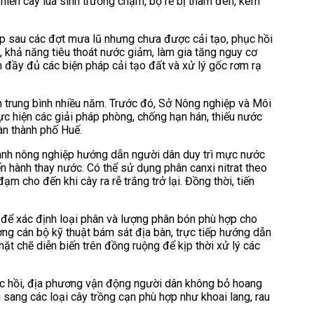
khiến cây lúa sinh trưởng chậm, bộ rễ bị thâm đen, kém
lấp sau các đợt mưa lũ nhưng chưa được cải tạo, phục hồi
, khả năng tiêu thoát nước giảm, làm gia tăng nguy cơ
n đầy đủ các biện pháp cải tạo đất và xử lý gốc rơm rạ
n trung bình nhiều năm. Trước đó, Sở Nông nghiệp và Môi
 hiện các giải pháp phòng, chống hạn hán, thiếu nước
n thành phố Huế.
ngành nông nghiệp hướng dẫn người dân duy trì mực nước
ến hành thay nước. Có thể sử dụng phân canxi nitrat theo
m cho đến khi cây ra rễ trắng trở lại. Đồng thời, tiến
úa để xác định loại phân và lượng phân bón phù hợp cho
ng cán bộ kỹ thuật bám sát địa bàn, trực tiếp hướng dẫn
ặt chẽ diễn biến trên đồng ruộng để kịp thời xử lý các
hục hồi, địa phương vận động người dân không bỏ hoang
i sang các loại cây trồng cạn phù hợp như khoai lang, rau