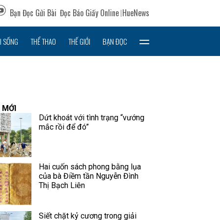
Bạn Đọc Gửi Bài
Đọc Báo Giấy Online
HueNews
I SỐNG
THỂ THAO
THẾ GIỚI
BẠN ĐỌC
 MỚI
Dứt khoát với tình trạng “vướng
mắc rồi để đó”
Hai cuốn sách phong bằng lụa
của bà Điềm tần Nguyễn Đình
Thị Bạch Liên
Siết chặt kỷ cương trong giải