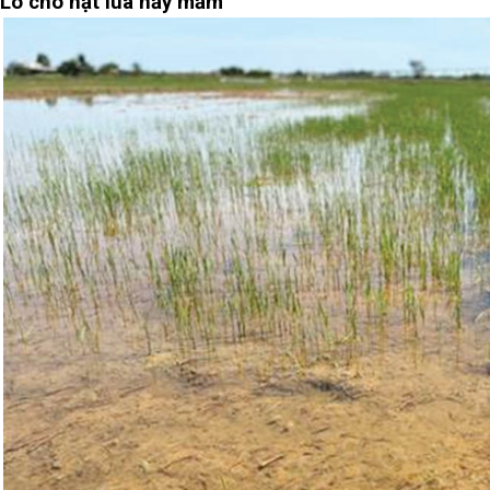
Lo cho hạt lúa nảy mầm