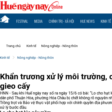
FESTIVAL
MEDIA
CHÍNH TRỊ - XÃ HỘI
HUE NEWS
KINH TẾ
Trang chủ
Kinh tế
Nông nghiệp - Nông thôn
Kinh tế
Nông nghiệp - Nông thôn
Khẩn trương xử lý môi trường,
gieo cấy
HNN - Sau khi Huế ngày nay số ra ngày 15/6 có bài: “Lo cho hạt l
dân phố Thuận Hòa, phường Hóa Châu bị chết không rõ nguyên nh
Trồng trọt và Bảo vệ thực vật phối hợp với chính quyền địa phương
xử lý bước đầu.