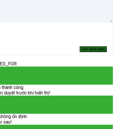
DED_FOR
 thành công.
 duyệt trước khi hiển thị!
không ổn định.
ại sau!