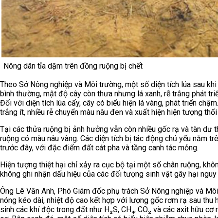
Nông dân tỉa dặm trên đồng ruộng bị chết
Theo Sở Nông nghiệp và Môi trường, một số diện tích lúa sau khi 
bình thường, mật độ cây còn thưa nhưng lá xanh, rễ trắng phát tri
Đối với diện tích lúa cấy, cây có biểu hiện lá vàng, phát triển chậm
trắng ít, nhiều rễ chuyển màu nâu đen và xuất hiện hiện tượng thối 
Tại các thửa ruộng bị ảnh hưởng vẫn còn nhiều gốc rạ và tàn dư 
ruộng có màu nâu vàng. Các diện tích bị tác động chủ yếu nằm tr
trước đây, với đặc điểm đất cát pha và tầng canh tác mỏng.
Hiện tượng thiệt hại chỉ xảy ra cục bộ tại một số chân ruộng, khô
không ghi nhận dấu hiệu của các đối tượng sinh vật gây hại nguy 
Ông Lê Văn Anh, Phó Giám đốc phụ trách Sở Nông nghiệp và Môi t
nóng kéo dài, nhiệt độ cao kết hợp với lượng gốc rơm rạ sau thu
sinh các khí độc trong đất như H₂S, CH₄, CO₂ và các axit hữu cơ n