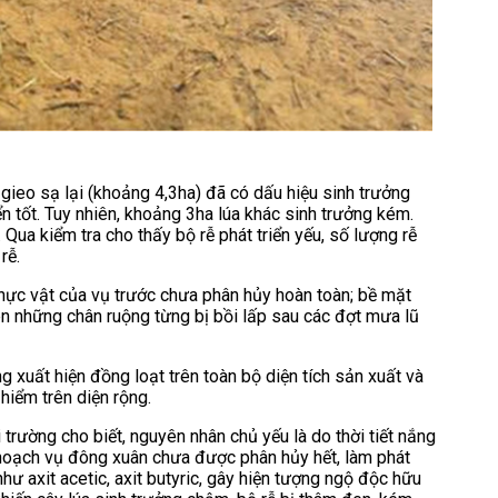
gieo sạ lại (khoảng 4,3ha) đã có dấu hiệu sinh trưởng
ển tốt. Tuy nhiên, khoảng 3ha lúa khác sinh trưởng kém.
. Qua kiểm tra cho thấy bộ rễ phát triển yếu, số lượng rễ
rễ.
thực vật của vụ trước chưa phân hủy hoàn toàn; bề mặt
ên những chân ruộng từng bị bồi lấp sau các đợt mưa lũ
ng xuất hiện đồng loạt trên toàn bộ diện tích sản xuất và
hiểm trên diện rộng.
rường cho biết, nguyên nhân chủ yếu là do thời tiết nắng
 hoạch vụ đông xuân chưa được phân hủy hết, làm phát
hư axit acetic, axit butyric, gây hiện tượng ngộ độc hữu