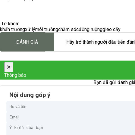
Từ khóa:
khẩn trương
xử lý
môi trường
chăm sóc
đồng ruộng
gieo cấy
ĐÁNH GIÁ
Hãy trở thành người đầu tiên đánh
×
Thông báo
Bạn đã gửi đánh giá
Nội dung góp ý