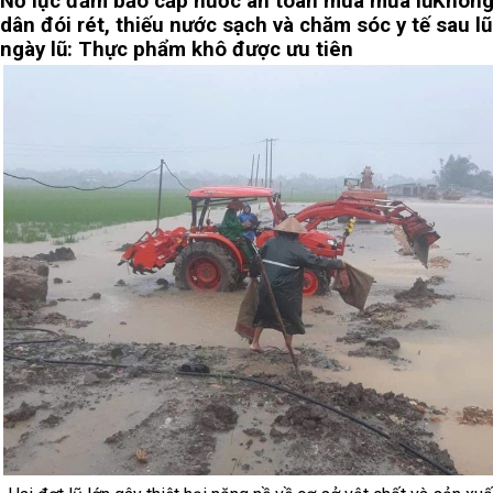
Nỗ lực đảm bảo cấp nước an toàn mùa mưa lũ
Không
dân đói rét, thiếu nước sạch và chăm sóc y tế sau l
ngày lũ: Thực phẩm khô được ưu tiên