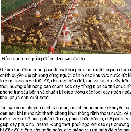
Đảm bảo con giống để tái đàn sau đợt lũ
Để cải tạo đồng ruộng sau lũ và khôi phục sản xuất, ngành chức 
chính quyền địa phương cùng người dân ở các khu vực nước rút 
trương tiêu nước triệt để, dọn dẹp bùn đất, rác và tàn dư cây trồ
thời, hướng dẫn nông dân chăm sóc cây trồng hiện có thể phục hồ
phòng trừ sâu bệnh và chuẩn bị gieo trồng các loại cây ngắn ngà
khôi phục sản xuất sớm.
Tại các vùng chuyên canh rau màu, ngành nông nghiệp khuyến cá
dân sau khi nước rút nhanh chóng khơi thông rãnh thoát nước, vệ 
ruộng vườn, bổ sung phân hữu cơ, phun phân bón lá, chế phẩm si
giúp cây phục hồi nhanh. Đồng thời, phối hợp với các địa phương
bị đầy đủ giống cây ngắn ngày, các giống rau ưa lạnh để sẵn sàng