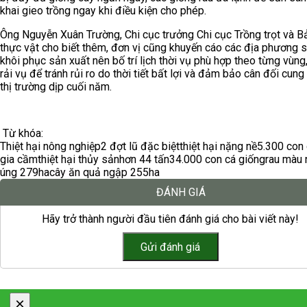
khai gieo trồng ngay khi điều kiện cho phép.
Ông Nguyễn Xuân Trường, Chi cục trưởng Chi cục Trồng trọt và B
thực vật cho biết thêm, đơn vị cũng khuyến cáo các địa phương s
khôi phục sản xuất nên bố trí lịch thời vụ phù hợp theo từng vùng
rải vụ để tránh rủi ro do thời tiết bất lợi và đảm bảo cân đối cung
thị trường dịp cuối năm.
Từ khóa:
Thiệt hại nông nghiệp
2 đợt lũ đặc biệt
thiệt hại nặng nề
5.300 con 
gia cầm
thiệt hại thủy sản
hơn 44 tấn
34.000 con cá giống
rau màu
úng 279ha
cây ăn quả ngập 255ha
ĐÁNH GIÁ
Hãy trở thành người đầu tiên đánh giá cho bài viết này!
×