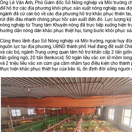
Ông Lê Văn Anh, Phó Giám đốc Sở Nông nghiệp và Môi trường ch
để hỗ trợ các địa phương khôi phục sản xuất nông nghiệp sau đợt
ngành đã cử cán bộ về các địa phương hỗ trợ khắc phục thiên tai
rút đến đâu nhanh chóng phục hồi sản xuất đến đó. Lực lượng kỹ
nông nghiệp từ Trung tâm Khuyến nông đã trực tiếp xuống hiện tr
hướng dẫn nông dân khắc phục thiệt hại, từng bước khôi phục sả
Cũng theo lãnh đạo Sở Nông nghiệp và Môi trường, ngoài huy đ
nguồn lực tại địa phương, UBND thành phố Huế đang đề xuất Chí
và các bộ, ngành Trung ương quan tâm hỗ trợ khẩn cấp 2 tấn giống
tấn giống ngô; 20 tấn Benkocid; 50 ngàn liều vắc xin lở mồm lo
và 2 triệu liều vắc xin cúm gia cầm nhằm tạo điều kiện cho thành
thực hiện khắc phục thiệt hại của bão lũ, ổn định đời sống người 