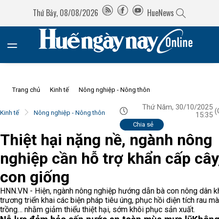
Thứ Bảy, 08/08/2026
HueNews
Trang chủ
Kinh tế
Nông nghiệp - Nông thôn
Thứ Năm, 30/10/2025
(
Kinh tế
Nông nghiệp - Nông thôn
15:35
Chia sẻ
Thiệt hại nặng nề, ngành nông
nghiệp cần hỗ trợ khẩn cấp cây
con giống
HNN.VN - Hiện, ngành nông nghiệp hướng dẫn bà con nông dân k
trương triển khai các biện pháp tiêu úng, phục hồi diện tích rau mà
trồng… nhằm giảm thiểu thiệt hại, sớm khôi phục sản xuất.