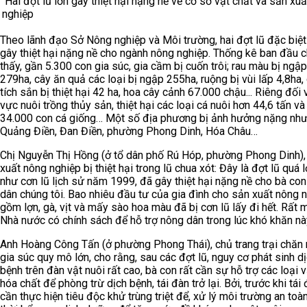
Hai đợt lũ lớn gây thiệt hại nặng nề về cơ sở vật chất và sản xu
nghiệp
Theo lãnh đạo Sở Nông nghiệp và Môi trường, hai đợt lũ đặc biệt
gây thiệt hại nặng nề cho ngành nông nghiệp. Thống kê ban đầu 
thấy, gần 5.300 con gia súc, gia cầm bị cuốn trôi; rau màu bị ngậ
279ha, cây ăn quả các loại bị ngập 255ha, ruộng bị vùi lấp 4,8ha,
tích sắn bị thiệt hại 42 ha, hoa cây cảnh 67.000 chậu... Riêng đối v
vực nuôi trồng thủy sản, thiệt hại các loại cá nuôi hơn 44,6 tấn và
34.000 con cá giống… Một số địa phương bị ảnh hưởng nặng như
Quảng Điền, Đan Điền, phường Phong Dinh, Hóa Châu…
Chị Nguyễn Thị Hồng (ở tổ dân phố Rú Hóp, phường Phong Dinh),
xuất nông nghiệp bị thiệt hại trong lũ chua xót: Đây là đợt lũ quá 
như cơn lũ lịch sử năm 1999, đã gây thiệt hại nặng nề cho bà co
dân chúng tôi. Bao nhiêu đầu tư của gia đình cho sản xuất nông 
gồm lợn, gà, vịt và mấy sào hoa màu đã bị cơn lũ lấy đi hết. Rất
Nhà nước có chính sách để hỗ trợ nông dân trong lúc khó khăn nà
Anh Hoàng Công Tấn (ở phường Phong Thái), chủ trang trại chăn 
gia súc quy mô lớn, cho rằng, sau các đợt lũ, nguy cơ phát sinh d
bệnh trên đàn vật nuôi rất cao, bà con rất cần sự hỗ trợ các loại v
hóa chất để phòng trừ dịch bệnh, tái đàn trở lại. Bởi, trước khi tái 
cần thực hiện tiêu độc khử trùng triệt để, xử lý môi trường an toà