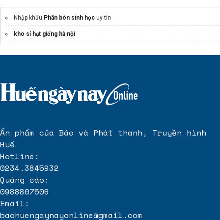
Nhập khẩu
Phân bón sinh học
uy tín
kho sỉ hạt giống hà nội
Ấn phẩm của Báo và Phát thanh, Truyền hình
Huế
Hotline:
0234.3845932
Quảng cáo:
0988807506
Email:
baohuengaynayonline@gmail.com