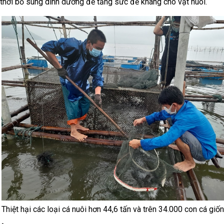
thời bổ sung dinh dưỡng để tăng sức đề kháng cho vật nuôi.
Thiệt hại các loại cá nuôi hơn 44,6 tấn và trên 34.000 con cá gi