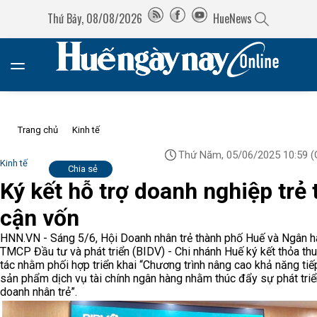
Thứ Bảy, 08/08/2026
HueNews
Trang chủ
Kinh tế
Thứ Năm, 05/06/2025 10:59
(
Kinh tế
Chia sẻ
Ký kết hỗ trợ doanh nghiệp trẻ 
cận vốn
HNN.VN - Sáng 5/6, Hội Doanh nhân trẻ thành phố Huế và Ngân 
TMCP Đầu tư và phát triển (BIDV) - Chi nhánh Huế ký kết thỏa th
tác nhằm phối hợp triển khai “Chương trình nâng cao khả năng tiế
sản phẩm dịch vụ tài chính ngân hàng nhằm thúc đẩy sự phát tri
doanh nhân trẻ”.