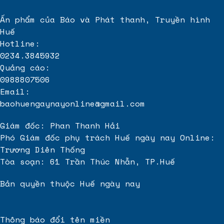
Ấn phẩm của Báo và Phát thanh, Truyền hình
Huế
Hotline:
0234.3845932
Quảng cáo:
0988807506
Email:
baohuengaynayonline@gmail.com
Giám đốc: Phan Thanh Hải
Phó Giám đốc phụ trách Huế ngày nay Online:
Trương Diên Thống
Tòa soạn: 61 Trần Thúc Nhẫn, TP.Huế
Bản quyền thuộc Huế ngày nay
Thông báo đổi tên miền