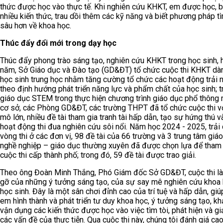
thức được học vào thực tế. Khi nghiên cứu KHKT, em được học, b
nhiều kiến thức, trau dồi thêm các kỹ năng và biết phương pháp t
sâu hơn về khoa học.
Thúc đẩy đổi mới trong dạy học
Thúc đẩy phong trào sáng tạo, nghiên cứu KHKT trong học sinh,
năm, Sở Giáo dục và Đào tạo (GD&ĐT) tổ chức cuộc thi KHKT dà
học sinh trung học nhằm tăng cường tổ chức các hoạt động trải 
theo định hướng phát triển năng lực và phẩm chất của học sinh; tr
giáo dục STEM trong thực hiện chương trình giáo dục phổ thông 
cơ sở, các Phòng GD&ĐT, các trường THPT đã tổ chức cuộc thi v
mô lớn, nhiều đề tài tham gia tranh tài hấp dẫn, tạo sự hứng thú v
hoạt động thi đua nghiên cứu sôi nổi. Năm học 2024 - 2025, trải
vòng thi ở các đơn vị, 98 đề tài của 66 trường và 3 trung tâm giá
nghề nghiệp – giáo dục thường xuyên đã được chọn lựa để tham 
cuộc thi cấp thành phố; trong đó, 59 đề tài được trao giải.
Theo ông Đoàn Minh Thắng, Phó Giám đốc Sở GD&ĐT, cuộc thi là
gỡ của những ý tưởng sáng tạo, của sự say mê nghiên cứu khoa
học sinh. Đây là một sân chơi đỉnh cao của trí tuệ và hấp dẫn, giú
em hình thành và phát triển tư duy khoa học, ý tưởng sáng tạo, k
vận dụng các kiến thức được học vào việc tìm tòi, phát hiện và gi
các vấn đề của thực tiễn. Qua cuộc thi này, chúng tôi đánh giá cao