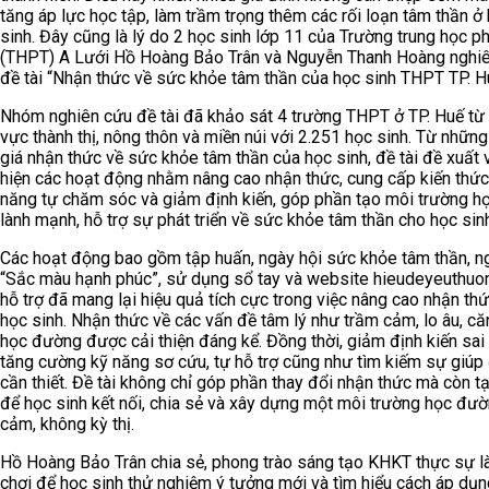
tăng áp lực học tập, làm trầm trọng thêm các rối loạn tâm thần ở
sinh. Đây cũng là lý do 2 học sinh lớp 11 của Trường trung học p
(THPT) A Lưới Hồ Hoàng Bảo Trân và Nguyễn Thanh Hoàng nghi
đề tài “Nhận thức về sức khỏe tâm thần của học sinh THPT TP. H
Nhóm nghiên cứu đề tài đã khảo sát 4 trường THPT ở TP. Huế từ
vực thành thị, nông thôn và miền núi với 2.251 học sinh. Từ nhữn
giá nhận thức về sức khỏe tâm thần của học sinh, đề tài đề xuất 
hiện các hoạt động nhằm nâng cao nhận thức, cung cấp kiến thức
năng tự chăm sóc và giảm định kiến, góp phần tạo môi trường h
lành mạnh, hỗ trợ sự phát triển về sức khỏe tâm thần cho học sin
Các hoạt động bao gồm tập huấn, ngày hội sức khỏe tâm thần, n
“Sắc màu hạnh phúc”, sử dụng sổ tay và website hieudeyeuthuon
hỗ trợ đã mang lại hiệu quả tích cực trong việc nâng cao nhận th
học sinh. Nhận thức về các vấn đề tâm lý như trầm cảm, lo âu, c
học đường được cải thiện đáng kể. Đồng thời, giảm định kiến sai 
tăng cường kỹ năng sơ cứu, tự hỗ trợ cũng như tìm kiếm sự giúp 
cần thiết. Đề tài không chỉ góp phần thay đổi nhận thức mà còn t
để học sinh kết nối, chia sẻ và xây dựng một môi trường học đư
cảm, không kỳ thị.
Hồ Hoàng Bảo Trân chia sẻ, phong trào sáng tạo KHKT thực sự l
chơi để học sinh thử nghiệm ý tưởng mới và tìm hiểu cách áp dụn