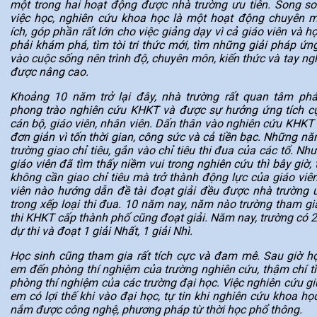
một trong hai hoạt động được nhà trường ưu tiên. Song so
việc học, nghiên cứu khoa học là một hoạt động chuyên 
ích, góp phần rất lớn cho việc giảng dạy vì cả giáo viên và h
phải khám phá, tìm tòi tri thức mới, tìm những giải pháp ứn
vào cuộc sống nên trình độ, chuyên môn, kiến thức và tay ng
được nâng cao.
Khoảng 10 năm trở lại đây, nhà trường rất quan tâm phát
phong trào nghiên cứu KHKT và được sự hưởng ứng tích c
cán bộ, giáo viên, nhân viên. Dấn thân vào nghiên cứu KHKT
đơn giản vì tốn thời gian, công sức và cả tiền bạc. Những n
trường giao chỉ tiêu, gắn vào chỉ tiêu thi đua của các tổ. Nh
giáo viên đã tìm thấy niềm vui trong nghiên cứu thì bây giờ,
không cần giao chỉ tiêu mà trở thành động lực của giáo viên
viên nào hướng dẫn đề tài đoạt giải đều được nhà trường ư
trong xếp loại thi đua. 10 năm nay, năm nào trường tham gi
thi KHKT cấp thành phố cũng đoạt giải. Năm nay, trường có 2
dự thi và đoạt 1 giải Nhất, 1 giải Nhì.
Học sinh cũng tham gia rất tích cực và đam mê. Sau giờ họ
em đến phòng thí nghiệm của trường nghiên cứu, thậm chí t
phòng thí nghiệm của các trường đại học. Việc nghiên cứu gi
em có lợi thế khi vào đại học, tự tin khi nghiên cứu khoa họ
nắm được công nghệ, phương pháp từ thời học phổ thông.