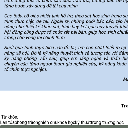
cứu, đồng thời tổ chức các buổi trao đổi, hướng dẫn để họ
từng bước xây dựng đề tài của mình.
Các thầy, cô giáo nhiệt tình hỗ trợ, theo sát học sinh trong s
trình thực hiện đề tài. Ngoài ra, những buổi báo cáo, tập h
năng như thiết kế khảo sát, trình bày kết quả hay thuyết trìn
hội đồng cũng được tổ chức rất bài bản, giúp học sinh chuẩn
lưỡng cho vòng thi chính thức.
Suốt quá trình thực hiện các đề tài, em còn phát triển rõ rệt
năng xã hội. Đó là kỹ năng thuyết trình và tương tác với đá
kỹ năng phỏng vấn sâu, giúp em lắng nghe và thấu hi
chuyện của từng người tham gia nghiên cứu; kỹ năng khảo 
tổ chức thực nghiệm.
MH
Tr
Từ khóa:
Lan tỏa
phong trào
nghiên cứu
khoa học
kỹ thuật
trong trường học