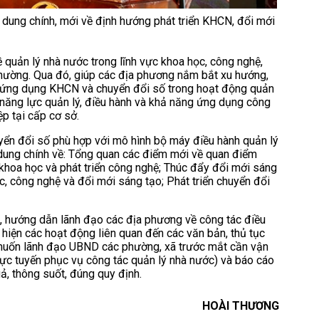
ung chính, mới về định hướng phát triển KHCN, đổi mới
 quản lý nhà nước trong lĩnh vực khoa học, công nghệ,
hường. Qua đó, giúp các địa phương nắm bắt xu hướng,
ch ứng dụng KHCN và chuyển đổi số trong hoạt động quản
g năng lực quản lý, điều hành và khả năng ứng dụng công
p tại cấp cơ sở.
yển đổi số phù hợp với mô hình bộ máy điều hành quản lý
ung chính về: Tổng quan các điểm mới về quan điểm
khoa học và phát triển công nghệ; Thúc đẩy đổi mới sáng
ọc, công nghệ và đổi mới sáng tạo; Phát triển chuyển đổi
u, hướng dẫn lãnh đạo các địa phương về công tác điều
 hiện các hoạt động liên quan đến các văn bản, thủ tục
 muốn lãnh đạo UBND các phường, xã trước mắt cần vận
rực tuyến phục vụ công tác quản lý nhà nước) và báo cáo
, thông suốt, đúng quy định.
HOÀI THƯƠNG