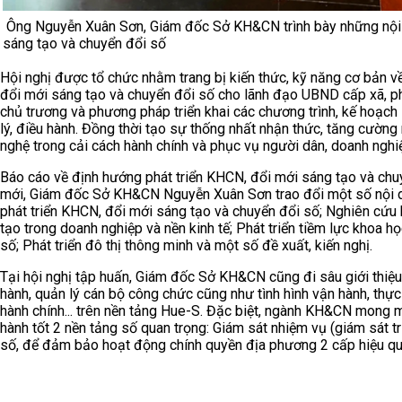
Ông Nguyễn Xuân Sơn, Giám đốc Sở KH&CN trình bày những nội d
sáng tạo và chuyển đổi số
Hội nghị được tổ chức nhằm trang bị kiến thức, kỹ năng cơ bản về
đổi mới sáng tạo và chuyển đổi số cho lãnh đạo UBND cấp xã, p
chủ trương và phương pháp triển khai các chương trình, kế hoạ
lý, điều hành. Đồng thời tạo sự thống nhất nhận thức, tăng cườn
nghệ trong cải cách hành chính và phục vụ người dân, doanh nghiệ
Báo cáo về định hướng phát triển KHCN, đổi mới sáng tạo và chu
mới, Giám đốc Sở KH&CN Nguyễn Xuân Sơn trao đổi một số nội d
phát triển KHCN, đổi mới sáng tạo và chuyển đổi số; Nghiên cứu 
tạo trong doanh nghiệp và nền kinh tế; Phát triển tiềm lực khoa h
số; Phát triển đô thị thông minh và một số đề xuất, kiến nghị.
Tại hội nghị tập huấn, Giám đốc Sở KH&CN cũng đi sâu giới thiệ
hành, quản lý cán bộ công chức cũng như tình hình vận hành, thực
hành chính... trên nền tảng Hue-S. Đặc biệt, ngành KH&CN mong
hành tốt 2 nền tảng số quan trọng: Giám sát nhiệm vụ (giám sát t
số, để đảm bảo hoạt động chính quyền địa phương 2 cấp hiệu quả