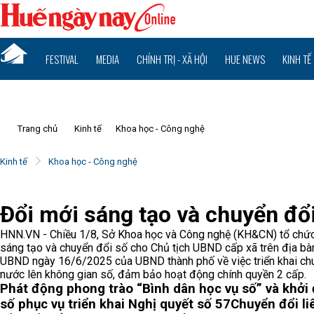
FESTIVAL
MEDIA
CHÍNH TRỊ - XÃ HỘI
HUE NEWS
KINH TẾ
Trang chủ
Kinh tế
Khoa học - Công nghệ
Kinh tế
Khoa học - Công nghệ
Đổi mới sáng tạo và chuyển đổi
HNN.VN - Chiều 1/8, Sở Khoa học và Công nghệ (KH&CN) tổ chức
sáng tạo và chuyển đổi số cho Chủ tịch UBND cấp xã trên địa b
UBND ngày 16/6/2025 của UBND thành phố về việc triển khai chu
nước lên không gian số, đảm bảo hoạt động chính quyền 2 cấp.
Phát động phong trào “Bình dân học vụ số” và khởi
số phục vụ triển khai Nghị quyết số 57
Chuyển đổi li