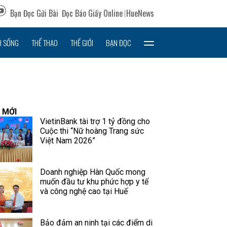
Bạn Đọc Gửi Bài
Đọc Báo Giấy Online
HueNews
I SỐNG
THỂ THAO
THẾ GIỚI
BẠN ĐỌC
 MỚI
VietinBank tài trợ 1 tỷ đồng cho
Cuộc thi “Nữ hoàng Trang sức
Việt Nam 2026”
Doanh nghiệp Hàn Quốc mong
muốn đầu tư khu phức hợp y tế
và công nghệ cao tại Huế
Bảo đảm an ninh tại các điểm di