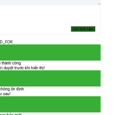
ED_FOR
 thành công.
 duyệt trước khi hiển thị!
không ổn định.
ại sau!
hực bảo mật.