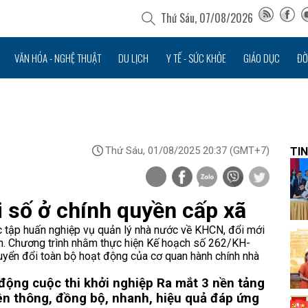
Thứ Sáu, 07/08/2026
VĂN HÓA - NGHỆ THUẬT
DU LỊCH
Y TẾ - SỨC KHỎE
GIÁO DỤC
ĐỜ
Thứ Sáu, 01/08/2025 20:37
(GMT+7)
TIN
 số ở chính quyền cấp xã
 tập huấn nghiệp vụ quản lý nhà nước về KHCN, đổi mới
àn. Chương trình nhằm thực hiện Kế hoạch số 262/KH-
yển đổi toàn bộ hoạt động của cơ quan hành chính nhà
 động cuộc thi khởi nghiệp
Ra mắt 3 nền tảng
ên thông, đồng bộ, nhanh, hiệu quả đáp ứng