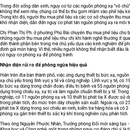
Trong đời sống dân sinh, nguy cơ từ các nguồn phóng xạ "vô chủ
không thể xem nhẹ, chúng có thể bị thu gom nhầm vào phế liệu kim
Trong khi đó, người thu mua phế liệu và các cơ sở chuyên thu mu
khó nhận diện, dẫn đến nguy cơ phát tán nguồn phóng xạ ra môi t
Chị Phan Thị Ph. ở phường Phú Bài chuyên thu mua phế liệu cho bi
những người thu mua phế liệu như chị khi hành nghề thường ít qu
đến thành phần bên trong mà chủ yếu dựa vào kinh nghiệm để ph
định giá món hàng. Vì thế, nhiều người không thể nhận biết đâu là 
có nguy cơ phóng xạ để phòng tránh.
Nhận diện rủi ro để phòng ngừa hiệu quả
Hiện trên địa bàn thành phố, việc ứng dụng thiết bị bức xạ, nguồ
xạ chủ yếu trong lĩnh vực y tế và công nghiệp. Lĩnh vực y tế, có 19
bị bức xạ dùng trong chẩn đoán, điều trị bệnh và 55 nguồn phóng
dụng trong chiếu xạ, xạ trị và làm nguồn chuẩn thiết bị y tế. Tron
nghiệp, có 11 nguồn phóng xạ và 10 thiết bị phát tia X được sử 
trong phân tích, đo mức trên dây chuyền sản xuất. Ngoài ra, có 25 
phát tia X dùng trong soi chiếu an ninh, kiểm tra hàng hóa và có 
phóng xạ gắn trên thiết bị sắc ký khí trong nghiên cứu, phân tích.
Theo ông Nguyễn Phước Nhân, Trưởng phòng Đổi mới sáng tạo -
Khoa học và Công nghệ, một trong những nguy cơ đáng chú ý là tì