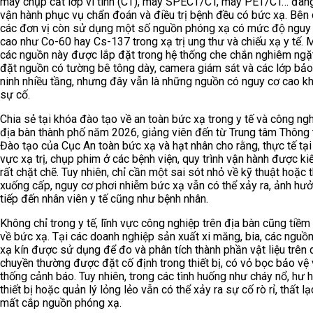
máy chụp cắt lớp vi tính (CT), máy SPECT/CT, máy PET/CT… đa
vận hành phục vụ chẩn đoán và điều trị bệnh đều có bức xạ. Bên
các đơn vị còn sử dụng một số nguồn phóng xạ có mức độ nguy
cao như Co-60 hay Cs-137 trong xạ trị ung thư và chiếu xạ y tế. 
các nguồn này được lắp đặt trong hệ thống che chắn nghiêm ngặ
đặt nguồn có tường bê tông dày, camera giám sát và các lớp bảo
ninh nhiều tầng, nhưng đây vẫn là những nguồn có nguy cơ cao kh
sự cố.
Chia sẻ tại khóa đào tạo về an toàn bức xạ trong y tế và công ngh
địa bàn thành phố năm 2026, giảng viên đến từ Trung tâm Thông 
Đào tạo của Cục An toàn bức xạ và hạt nhân cho rằng, thực tế tại
vực xạ trị, chụp phim ở các bệnh viện, quy trình vận hành được k
rất chặt chẽ. Tuy nhiên, chỉ cần một sai sót nhỏ về kỹ thuật hoặc t
xuống cấp, nguy cơ phơi nhiễm bức xạ vẫn có thể xảy ra, ảnh hưở
tiếp đến nhân viên y tế cũng như bệnh nhân.
Không chỉ trong y tế, lĩnh vực công nghiệp trên địa bàn cũng tiềm 
về bức xạ. Tại các doanh nghiệp sản xuất xi măng, bia, các nguồ
xạ kín được sử dụng để đo và phân tích thành phần vật liệu trên 
chuyền thường được đặt cố định trong thiết bị, có vỏ bọc bảo vệ 
thống cảnh báo. Tuy nhiên, trong các tình huống như cháy nổ, hư 
thiết bị hoặc quản lý lỏng lẻo vẫn có thể xảy ra sự cố rò rỉ, thất l
mất cắp nguồn phóng xạ.