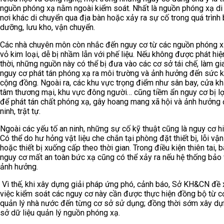
nguồn phóng xạ nằm ngoài kiểm soát. Nhất là nguồn phóng xạ di
nơi khác di chuyển qua địa bàn hoặc xảy ra sự cố trong quá trình
dưỡng, lưu kho, vận chuyển.
Các nhà chuyên môn còn nhắc đến nguy cơ từ các nguồn phóng x
vỏ kim loại, dễ bị nhầm lẫn với phế liệu. Nếu không được phát hiệ
thời, những nguồn này có thể bị đưa vào các cơ sở tái chế, làm gi
nguy cơ phát tán phóng xạ ra môi trường và ảnh hưởng đến sức 
cộng đồng. Ngoài ra, các khu vực trọng điểm như sân bay, cửa kh
tâm thương mại, khu vực đông người… cũng tiềm ẩn nguy cơ bị l
để phát tán chất phóng xạ, gây hoang mang xã hội và ảnh hưởng 
ninh, trật tự.
Ngoài các yếu tố an ninh, những sự cố kỹ thuật cũng là nguy cơ h
Có thể do hư hỏng vật liệu che chắn tại phòng đặt thiết bị, lỗi vận
hoặc thiết bị xuống cấp theo thời gian. Trong điều kiện thiên tai, b
nguy cơ mất an toàn bức xạ cũng có thể xảy ra nếu hệ thống bảo 
ảnh hưởng.
Vì thế, khi xây dựng giải pháp ứng phó, cảnh báo, Sở KH&CN đề 
việc kiểm soát các nguy cơ này cần được thực hiện đồng bộ từ c
quản lý nhà nước đến từng cơ sở sử dụng; đồng thời sớm xây d
sở dữ liệu quản lý nguồn phóng xạ.