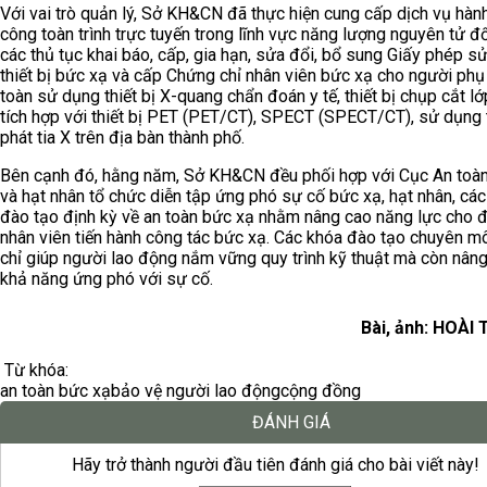
Với vai trò quản lý, Sở KH&CN đã thực hiện cung cấp dịch vụ hàn
công toàn trình trực tuyến trong lĩnh vực năng lượng nguyên tử đố
các thủ tục khai báo, cấp, gia hạn, sửa đổi, bổ sung Giấy phép s
thiết bị bức xạ và cấp Chứng chỉ nhân viên bức xạ cho người phụ 
toàn sử dụng thiết bị X-quang chẩn đoán y tế, thiết bị chụp cắt lớp
tích hợp với thiết bị PET (PET/CT), SPECT (SPECT/CT), sử dụng t
phát tia X trên địa bàn thành phố.
Bên cạnh đó, hằng năm, Sở KH&CN đều phối hợp với Cục An toà
và hạt nhân tổ chức diễn tập ứng phó sự cố bức xạ, hạt nhân, cá
đào tạo định kỳ về an toàn bức xạ nhằm nâng cao năng lực cho 
nhân viên tiến hành công tác bức xạ. Các khóa đào tạo chuyên 
chỉ giúp người lao động nắm vững quy trình kỹ thuật mà còn nân
khả năng ứng phó với sự cố.
Bài, ảnh: HOÀI
Từ khóa:
an toàn bức xạ
bảo vệ người lao động
cộng đồng
ĐÁNH GIÁ
Hãy trở thành người đầu tiên đánh giá cho bài viết này!