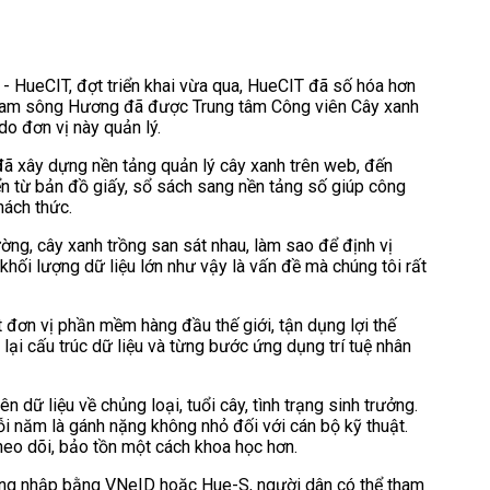
- HueCIT, đợt triển khai vừa qua, HueCIT đã số hóa hơn
 nam sông Hương đã được Trung tâm Công viên Cây xanh
o đơn vị này quản lý.
ã xây dựng nền tảng quản lý cây xanh trên web, đến
ển từ bản đồ giấy, sổ sách sang nền tảng số giúp công
hách thức.
ường, cây xanh trồng san sát nhau, làm sao để định vị
 khối lượng dữ liệu lớn như vậy là vấn đề mà chúng tôi rất
 đơn vị phần mềm hàng đầu thế giới, tận dụng lợi thế
lại cấu trúc dữ liệu và từng bước ứng dụng trí tuệ nhân
 dữ liệu về chủng loại, tuổi cây, tình trạng sinh trưởng.
ỗi năm là gánh nặng không nhỏ đối với cán bộ kỹ thuật.
 theo dõi, bảo tồn một cách khoa học hơn.
ăng nhập bằng VNeID hoặc Hue-S, người dân có thể tham