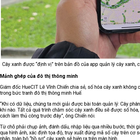
Cây xanh được “định vị” trên bản đồ của app quản lý cây xanh, 
Mảnh ghép của đô thị thông minh
Giám đốc HueCIT Lê Vĩnh Chiến chia sẻ, số hóa cây xanh không 
trong bức tranh đô thị thông minh Huế.
“Khi có dữ liệu, chúng ta mới giải được bài toán quản lý: Cây phân 
khi nào. Tất cả quá trình chăm sóc cây xanh đều sẽ được số hóa, g
cách làm thủ công trước đây”, ông Chiến nói.
Từ chỗ phải chụp ảnh, đánh dấu, nhập liệu qua nhiều bước, thời g
qua hình ảnh, xác định tọa độ, truy xuất đúng mã số cây trên cơ 
nhãn, toàn bộ “hồ sơ” cây xanh sẽ hiện ra trên màn hình.