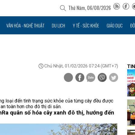
Thứ Năm, 06/08/2026
VĂN HÓA - NGHỆ THUẬT
DU LỊCH
Y TẾ - SỨC KHỎE
GIÁO DỤC
ĐỜ
Chủ Nhật, 01/02/2026 07:24
(GMT+7)
TIN
hủng loại đến tình trạng sức khỏe của từng cây đều được
an toàn hơn cho đô thị di sản.
h
Ra quân số hóa cây xanh đô thị, hướng đến