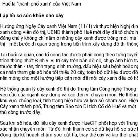
Huế là “thành phố xanh” của Việt Nam
Lập hồ sơ sức khỏe cho cây
Hưởng ứng Ngày Cây xanh Việt Nam (11/1) và thực hiện Nghị đị
xanh công viên đô thị, UBND thành phố Huế mới đây đã tổ chức 
đáng chú ý không chỉ nằm ở những cây xanh được trồng mới, mà là
thị - một bước đi quan trọng trong tiến trình xây dựng đô thị thôn
Tại buổi ra quân, các tổ công tác được phân công theo từng tuyến
trình thống nhất: Định vị vị trí cây trên bản đồ số, chụp ảnh hiện t
thước thân - tán, tình trạng sinh trưởng, dấu hiệu sâu bệnh hoặc
cá nhân tham gia số hóa tối thiểu 20 cây, toàn bộ dữ liệu được đ
nền móng cho một hướng tiếp cận mới để mỗi cây xanh đều có hồ sơ
Hệ thống quản lý cây xanh đô thị do Trung tâm Công nghệ Thông 
yêu cầu của ngành xây dựng và các đơn vị chuyên môn. Hệ thống 
khu vực, chủng loại, tình trạng hiện hữu và lịch sử chăm sóc. Hi
Cây xanh thành phố, Trung tâm Bảo tồn Di tích Cố đô Huế và một
thủ công trước đây.
Sau khi số hóa, dữ liệu cây xanh được HueCIT phối hợp với Trung
xác nhận chuyên môn. Từ đó, hình thành cơ sở dữ liệu hồ sơ sức 
động lập kế hoạch chăm sóc, cắt tỉa, thay thế cây và kịp thời ph