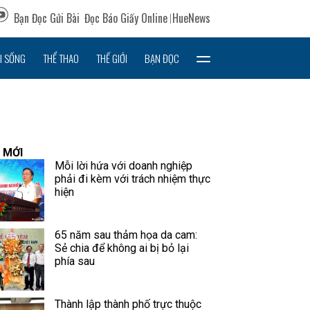
Bạn Đọc Gửi Bài
Đọc Báo Giấy Online
HueNews
I SỐNG
THỂ THAO
THẾ GIỚI
BẠN ĐỌC
 MỚI
Mỗi lời hứa với doanh nghiệp
phải đi kèm với trách nhiệm thực
hiện
65 năm sau thảm họa da cam:
Sẻ chia để không ai bị bỏ lại
phía sau
Thành lập thành phố trực thuộc