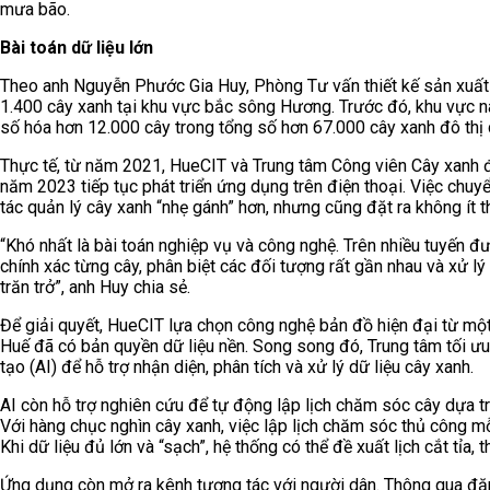
mưa bão.
Bài toán dữ liệu lớn
Theo anh Nguyễn Phước Gia Huy, Phòng Tư vấn thiết kế sản xuất 
1.400 cây xanh tại khu vực bắc sông Hương. Trước đó, khu vực
số hóa hơn 12.000 cây trong tổng số hơn 67.000 cây xanh đô thị d
Thực tế, từ năm 2021, HueCIT và Trung tâm Công viên Cây xanh đ
năm 2023 tiếp tục phát triển ứng dụng trên điện thoại. Việc chuy
tác quản lý cây xanh “nhẹ gánh” hơn, nhưng cũng đặt ra không ít t
“Khó nhất là bài toán nghiệp vụ và công nghệ. Trên nhiều tuyến đ
chính xác từng cây, phân biệt các đối tượng rất gần nhau và xử lý
trăn trở”, anh Huy chia sẻ.
Để giải quyết, HueCIT lựa chọn công nghệ bản đồ hiện đại từ một
Huế đã có bản quyền dữ liệu nền. Song song đó, Trung tâm tối ưu 
tạo (AI) để hỗ trợ nhận diện, phân tích và xử lý dữ liệu cây xanh.
AI còn hỗ trợ nghiên cứu để tự động lập lịch chăm sóc cây dựa trên
Với hàng chục nghìn cây xanh, việc lập lịch chăm sóc thủ công m
Khi dữ liệu đủ lớn và “sạch”, hệ thống có thể đề xuất lịch cắt tỉa,
Ứng dụng còn mở ra kênh tương tác với người dân. Thông qua đ