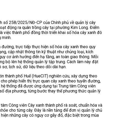
nh số 258/2025/NĐ-CP của Chính phủ về quản lý cây
hoạt động ra quân trồng cây tại phường Kim Long. Điểm
 việc thành phố đồng thời triển khai số hóa cây xanh đô
g minh.
 đường, trực tiếp thực hiện số hóa cây xanh theo quy
rạng, cập nhật thông tin kỹ thuật như chủng loại, kích
 nguy cơ ảnh hưởng đến hạ tầng, an toàn giao thông. Mỗi
ồng bộ lên hệ thống quản lý tập trung. Cách làm này đặt
, lịch sử, dữ liệu theo dõi dài hạn.
tin thành phố Huế (HueCIT) nghiên cứu, xây dựng theo
cho phép hiển thị trực quan cây xanh theo tuyến đường,
ện hệ thống đã được ứng dụng tại Trung tâm Công viên
 số địa phương, từng bước thay thế phương thức quản lý
 tâm Công viên Cây xanh thành phố rà soát, chuẩn hóa và
khỏe cho từng cây. Đây là nền tảng để đơn vị quản lý chủ
át hiện những cây có nguy cơ gãy đổ, đặc biệt trong mùa