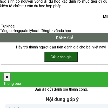
học sinh có nguyện vọng đi du học xác định rõ mục tiêu đi du 
kiếm tổ chức tư vấn du học hợp pháp…
MI
Từ khóa:
Tăng cường
quản lý
hoạt động
tư vấn
du học
ĐÁNH GIÁ
Hãy trở thành người đầu tiên đánh giá cho bài viết này!
×
Thông báo
Bạn đã gửi đánh giá thành công.
Nội dung góp ý