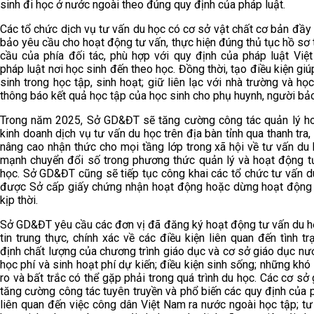
sinh đi học ở nước ngoài theo đúng quy định của pháp luật.
Các tổ chức dịch vụ tư vấn du học có cơ sở vật chất cơ bản đầ
bảo yêu cầu cho hoạt động tư vấn, thực hiện đúng thủ tục hồ sơ
cầu của phía đối tác, phù hợp với quy định của pháp luật Việ
pháp luật nơi học sinh đến theo học. Đồng thời, tạo điều kiện gi
sinh trong học tập, sinh hoạt; giữ liên lạc với nhà trường và họ
thông báo kết quả học tập của học sinh cho phụ huynh, người bảo
Trong năm 2025, Sở GD&ĐT sẽ tăng cường công tác quản lý h
kinh doanh dịch vụ tư vấn du học trên địa bàn tỉnh qua thanh tra, 
nâng cao nhận thức cho mọi tầng lớp trong xã hội về tư vấn du
mạnh chuyển đổi số trong phương thức quản lý và hoạt động t
học. Sở GD&ĐT cũng sẽ tiếp tục công khai các tổ chức tư vấn d
được Sở cấp giấy chứng nhận hoạt động hoặc dừng hoạt động r
kịp thời.
Sở GD&ĐT yêu cầu các đơn vị đã đăng ký hoạt động tư vấn du h
tin trung thực, chính xác về các điều kiện liên quan đến tình t
định chất lượng của chương trình giáo dục và cơ sở giáo dục nư
học phí và sinh hoạt phí dự kiến; điều kiện sinh sống; những khó 
ro và bất trắc có thể gặp phải trong quá trình du học. Các cơ sở
tăng cường công tác tuyên truyền và phổ biến các quy định của 
liên quan đến việc công dân Việt Nam ra nước ngoài học tập; t