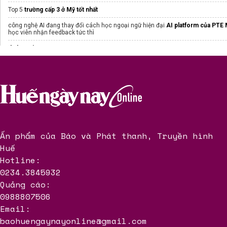
Học ngoại ngữ online
HeyLearning
Top 5
trường cấp 3 ở Mỹ tốt nhất
Công ty tư vấn
Đầu tư EB5 định cư Mỹ
hàng đầu và chất lượng nhất Việt Na
công nghệ AI đang thay đổi cách học ngoại ngữ hiện đại
AI platform của PTE 
học viên nhận feedback tức thì
Giải cứu
trẻ bị táo bón lâu ngày
nhanh khỏi
du học singapore
trung tâm ielts
Visa 18B
Tham khảo chương trình
du học Ba Lan New Ocean
Du học Síp
Tư vấn
Du học nhật bản
Yoko
Ấn phẩm của Báo và Phát thanh, Truyền hình
Huế
Hotline:
0234.3845932
Quảng cáo:
0988807506
Email:
baohuengaynayonline@gmail.com