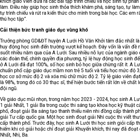
khích giáo viên đưa ra các bài tập trình chiếu và học sinh tự phâ
làm. Điều này giúp học sinh thỏa thích khám phá, sáng tạo, tự làm 
tự trình chiếu và rút ra kiến thức cho mình trong bài học. Các em 
thú học tập”.
Cải thiện bức tranh giáo dục vùng khó
Trưởng phòng GD&ĐT huyện A Lưới Hồ Văn Khởi tâm đắc nhất là 
huy động học sinh đến trường vượt kế hoạch. Đây vốn là vấn đề n
suốt nhiều năm qua của A Lưới. Sau nhiều nỗ lực của ngành giáo
các đoàn thể, chính quyền địa phương, tỷ lệ huy động học sinh đ
ở A Lưới đã đạt 100%, số học sinh bỏ học giữa chừng rất ít. A Lư
chuẩn phổ cập giáo dục mầm non trẻ 5 tuổi và tiểu học mức độ 3,
học cơ sở mức độ 2 và xóa mù chữ mức độ 2. Tỷ lệ giáo viên đạ
là 98%, trong đó có 30 thạc sĩ, thể hiện bước tiến rất lớn về chất 
đội ngũ.
Về giáo dục mũi nhọn, trong năm học 2023 - 2024, học sinh A Lư
1 giải Nhất, 1 giải Ba trong cuộc thi sáng tạo khoa học kỹ thuật 
phố, đoạt giải Ba sáng tạo thanh thiếu niên nhi đồng cấp thành p
giải Tư cấp quốc gia. Một học sinh đoạt giải Nhì cuộc thi viết th
cấp thành phố. Trước đây, học sinh A Lưới thi học sinh giỏi cấp t
hiếm khi có giải hoặc chỉ đoạt giải Khuyến khích, thì nay đã đoạt 
Nhất, Nhì, Ba.