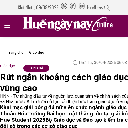
Chủ Nhật, 09/08/2026
HueNews
Trang chủ
Giáo dục
Thứ Tư, 30/04/2025 06:03
Giáo dục
Chia sẻ
Rút ngắn khoảng cách giáo dụ
vùng cao
HNN - Từ những đầu tư về nguồn lực, quan tâm về chính sách củ
và Nhà nước, A Lưới đã nỗ lực cải thiện bức tranh giáo dục ở vùn
Khai mạc giải bóng đá nữ viên chức ngành giáo dục
Thuận Hóa
Trường Đại học Luật thắng lớn tại giải b
Hue Student 2025
Bộ Giáo dục và Đào tạo kiểm tra 
đổi số trong các cơ sở giáo dục