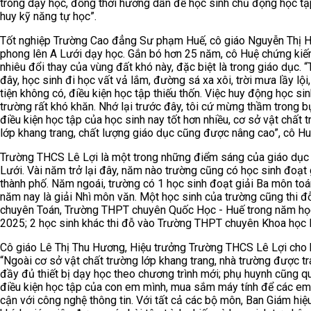
trong dạy học, đồng thời hướng dẫn để học sinh chủ động học tậ
huy kỹ năng tự học”.
Tốt nghiệp Trường Cao đẳng Sư phạm Huế, cô giáo Nguyễn Thị 
phong lên A Lưới dạy học. Gắn bó hơn 25 năm, cô Huệ chứng kiế
nhiêu đổi thay của vùng đất khó này, đặc biệt là trong giáo dục. 
đây, học sinh đi học vất vả lắm, đường sá xa xôi, trời mưa lầy lộ
tiện không có, điều kiện học tập thiếu thốn. Việc huy động học si
trường rất khó khăn. Nhớ lại trước đây, tôi cứ mừng thầm trong b
điều kiện học tập của học sinh nay tốt hơn nhiều, cơ sở vật chất 
lớp khang trang, chất lượng giáo dục cũng được nâng cao”, cô Hu
Trường THCS Lê Lợi là một trong những điểm sáng của giáo dục
Lưới. Vài năm trở lại đây, năm nào trường cũng có học sinh đoạt 
thành phố. Năm ngoái, trường có 1 học sinh đoạt giải Ba môn toá
năm nay là giải Nhì môn văn. Một học sinh của trường cũng thi đ
chuyên Toán, Trường THPT chuyên Quốc Học - Huế trong năm họ
2025; 2 học sinh khác thi đỗ vào Trường THPT chuyên Khoa học 
Cô giáo Lê Thị Thu Hương, Hiệu trưởng Trường THCS Lê Lợi cho 
“Ngoài cơ sở vật chất trường lớp khang trang, nhà trường được tr
đầy đủ thiết bị dạy học theo chương trình mới; phụ huynh cũng q
điều kiện học tập của con em mình, mua sắm máy tính để các em
cận với công nghệ thông tin. Với tất cả các bộ môn, Ban Giám hiệ