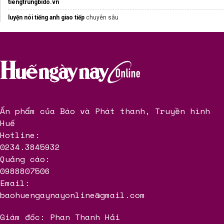
tiengtrungbido.vn
luyện nói tiếng anh giao tiếp
chuyên sâu
Ready for C2
Ấn phẩm của Báo và Phát thanh, Truyền hình
Huế
Hotline:
0234.3845932
Quảng cáo:
0988807506
Email:
baohuengaynayonline@gmail.com
Giám đốc: Phan Thanh Hải