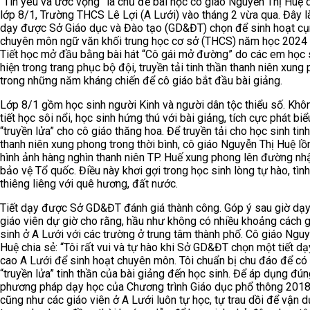
“Tin yêu và ước vọng” là chủ đề bài học cô giáo Nguyễn Thị Huệ d
lớp 8/1, Trường THCS Lê Lợi (A Lưới) vào tháng 2 vừa qua. Đây là
dạy được Sở Giáo dục và Đào tạo (GD&ĐT) chọn để sinh hoạt c
chuyên môn ngữ văn khối trung học cơ sở (THCS) năm học 2024 
Tiết học mở đầu bằng bài hát “Cô gái mở đường” do các em học 
hiện trong trang phục bộ đội, truyền tải tinh thần thanh niên xung
trong những năm kháng chiến để cô giáo bắt đầu bài giảng.
Lớp 8/1 gồm học sinh người Kinh và người dân tộc thiểu số. Khô
tiết học sôi nổi, học sinh hứng thú với bài giảng, tích cực phát biể
“truyền lửa” cho cô giáo thăng hoa. Để truyền tải cho học sinh tin
thanh niên xung phong trong thời bình, cô giáo Nguyễn Thị Huệ l
hình ảnh hàng nghìn thanh niên TP. Huế xung phong lên đường nh
bảo vệ Tổ quốc. Điều này khơi gợi trong học sinh lòng tự hào, tìn
thiêng liêng với quê hương, đất nước.
Tiết dạy được Sở GD&ĐT đánh giá thành công. Góp ý sau giờ dạy,
giáo viên dự giờ cho rằng, hầu như không có nhiều khoảng cách 
sinh ở A Lưới với các trường ở trung tâm thành phố. Cô giáo Nguy
Huệ chia sẻ: “Tôi rất vui và tự hào khi Sở GD&ĐT chọn một tiết d
cao A Lưới để sinh hoạt chuyên môn. Tôi chuẩn bị chu đáo để có 
“truyền lửa” tinh thần của bài giảng đến học sinh. Để áp dụng đú
phương pháp dạy học của Chương trình Giáo dục phổ thông 2018,
cũng như các giáo viên ở A Lưới luôn tự học, tự trau dồi để vận 