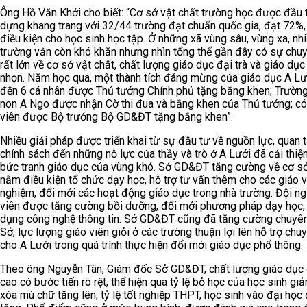
Ông Hồ Văn Khởi cho biết: “Cơ sở vật chất trường học được đầu 
dựng khang trang với 32/44 trường đạt chuẩn quốc gia, đạt 72%,
điều kiện cho học sinh học tập. Ở những xã vùng sâu, vùng xa, nh
trường vẫn còn khó khăn nhưng nhìn tổng thể gần đây có sự chuy
rất lớn về cơ sở vật chất, chất lượng giáo dục đại trà và giáo dục
nhọn. Năm học qua, một thành tích đáng mừng của giáo dục A Lướ
đến 6 cá nhân được Thủ tướng Chính phủ tặng bằng khen; Trườ
non A Ngo được nhận Cờ thi đua và bằng khen của Thủ tướng; có
viên được Bộ trưởng Bộ GD&ĐT tặng bằng khen”.
Nhiều giải pháp được triển khai từ sự đầu tư về nguồn lực, quan 
chính sách đến những nỗ lực của thầy và trò ở A Lưới đã cải thi
bức tranh giáo dục của vùng khó. Sở GD&ĐT tăng cường về cơ s
nắm điều kiện tổ chức dạy học, hỗ trợ tư vấn thêm cho các giáo v
nghiệm, đổi mới các hoạt động giáo dục trong nhà trường. Đội ng
viên được tăng cường bồi dưỡng, đổi mới phương pháp dạy học,
dụng công nghệ thông tin. Sở GD&ĐT cũng đã tăng cường chuyên
Sở, lực lượng giáo viên giỏi ở các trường thuận lợi lên hỗ trợ ch
cho A Lưới trong quá trình thực hiện đổi mới giáo dục phổ thông.
Theo ông Nguyễn Tân, Giám đốc Sở GD&ĐT, chất lượng giáo dục
cao có bước tiến rõ rệt, thể hiện qua tỷ lệ bỏ học của học sinh giảm
xóa mù chữ tăng lên; tỷ lệ tốt nghiệp THPT, học sinh vào đại học