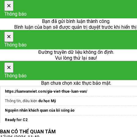
×
Thông báo
Bạn đã gửi bình luận thành công.
Bình luận của bạn sẽ được quản trị duyệt trước khi hiển thị
×
Thông báo
Đường truyền dữ liệu không ổn định.
Vui lòng thử lại sau!
×
Thông báo
Bạn chưa chọn xác thực bảo mật.
https://luanvanviet.com/gia-viet-thue-luan-van/
Thông tin, điều kiện
du học Mỹ
Nguyên nhân khách quan của lối sống ảo
Ready for C2
lớp ôn thi công chức hải quan
TPHCM
BẠN CÓ THỂ QUAN TÂM