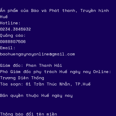
Ấn phẩm của Báo và Phát thanh, Truyền hình
Huế
Hotline:
0234.3845932
Quảng cáo:
0988807506
Email:
baohuengaynayonline@gmail.com
Giám đốc: Phan Thanh Hải
Phó Giám đốc phụ trách Huế ngày nay Online:
Trương Diên Thống
Tòa soạn: 61 Trần Thúc Nhẫn, TP.Huế
Bản quyền thuộc Huế ngày nay
Thông báo đổi tên miền