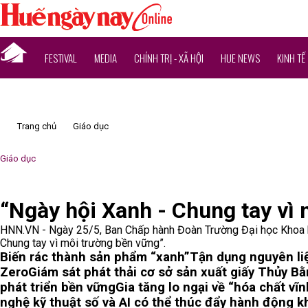
FESTIVAL
MEDIA
CHÍNH TRỊ - XÃ HỘI
HUE NEWS
KINH TẾ
Trang chủ
Giáo dục
Giáo dục
“Ngày hội Xanh - Chung tay vì
HNN.VN - Ngày 25/5, Ban Chấp hành Đoàn Trường Đại học Khoa họ
Chung tay vì môi trường bền vững”.
Biến rác thành sản phẩm “xanh”
Tận dụng nguyên li
Zero
Giám sát phát thải cơ sở sản xuất giấy Thủy B
phát triển bền vững
Gia tăng lo ngại về “hóa chất vĩ
nghệ kỹ thuật số và AI có thể thúc đẩy hành động k