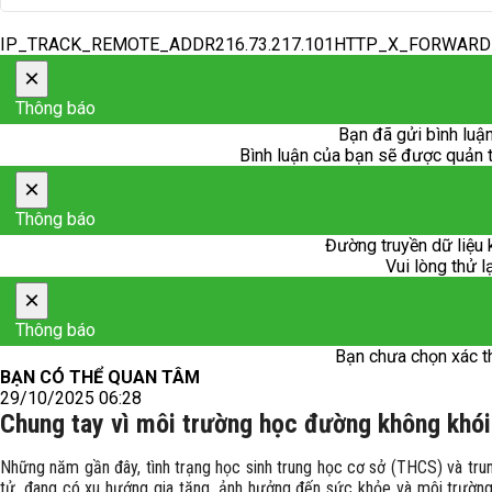
IP_TRACK_REMOTE_ADDR216.73.217.101HTTP_X_FORWAR
×
Thông báo
Bạn đã gửi bình luận
Bình luận của bạn sẽ được quản trị
×
Thông báo
Đường truyền dữ liệu 
Vui lòng thử l
×
Thông báo
Bạn chưa chọn xác t
BẠN CÓ THỂ QUAN TÂM
29/10/2025 06:28
Chung tay vì môi trường học đường không khói
Những năm gần đây, tình trạng học sinh trung học cơ sở (THCS) và trun
tử, đang có xu hướng gia tăng, ảnh hưởng đến sức khỏe và môi trường