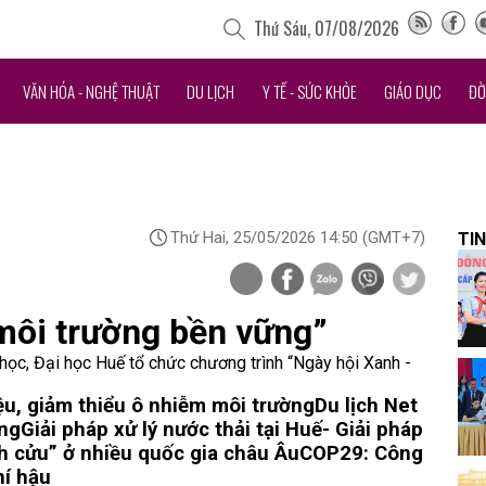
Thứ Sáu, 07/08/2026
VĂN HÓA - NGHỆ THUẬT
DU LỊCH
Y TẾ - SỨC KHỎE
GIÁO DỤC
ĐỜ
Thứ Hai, 25/05/2026 14:50
(GMT+7)
TIN
 môi trường bền vững”
c, Đại học Huế tổ chức chương trình “Ngày hội Xanh -
ệu, giảm thiểu ô nhiễm môi trường
Du lịch Net
ằng
Giải pháp xử lý nước thải tại Huế- Giải pháp
nh cửu” ở nhiều quốc gia châu Âu
COP29: Công
hí hậu