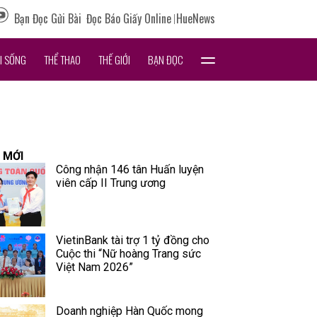
Bạn Đọc Gửi Bài
Đọc Báo Giấy Online
HueNews
I SỐNG
THỂ THAO
THẾ GIỚI
BẠN ĐỌC
 MỚI
Công nhận 146 tân Huấn luyện
viên cấp II Trung ương
VietinBank tài trợ 1 tỷ đồng cho
Cuộc thi “Nữ hoàng Trang sức
Việt Nam 2026”
Doanh nghiệp Hàn Quốc mong