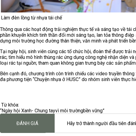
Làm đèn lồng từ nhựa tái chế
Thông qua các hoạt động trải nghiệm thực tế và sáng tạo về tái 
phần khuyến khích tinh thần đổi mới sáng tạo, lan tỏa thông điệ
dựng môi trường học đường thân thiện, văn minh và phát triển bề
Tại ngày hội, sinh viên cùng các tổ chức hội, đoàn thể được trải
rác; tìm hiểu mô hình thùng rác ứng dụng công nghệ nhận diện và p
loại rác tại nguồn; tham quan không gian trưng bày các sản phẩm
Bên cạnh đó, chương trình còn trình chiếu các video truyền thông 
đa phương tiện “Chuyện nhựa ở HUSC” do nhóm sinh viên thực hiệ
Từ khóa:
“Ngày hội Xanh
- Chung tay
vì môi trường
bền vững”
ĐÁNH GIÁ
Hãy trở thành người đầu tiên đánh