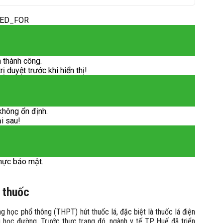
DED_FOR
 thành công.
 duyệt trước khi hiển thị!
không ổn định.
ại sau!
hực bảo mật.
 thuốc
g học phổ thông (THPT) hút thuốc lá, đặc biệt là thuốc lá điện
 học đường. Trước thực trạng đó, ngành y tế TP. Huế đã triển