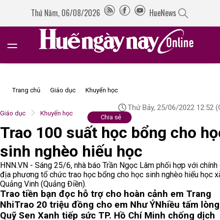
Thứ Năm, 06/08/2026
HueNews
Trang chủ
Giáo dục
Khuyến học
Thứ Bảy, 25/06/2022 12:52
(
Giáo dục
Khuyến học
Chia sẻ
Trao 100 suất học bổng cho họ
sinh nghèo hiếu học
HNN.VN - Sáng 25/6, nhà báo Trần Ngọc Lâm phối hợp với chính
địa phương tổ chức trao học bổng cho học sinh nghèo hiếu học x
Quảng Vinh (Quảng Điền).
Trao tiền bạn đọc hỗ trợ cho hoàn cảnh em Trang
Nhi
Trao 20 triệu đồng cho em Như Ý
Nhiều tấm lòng
Quỹ Sen Xanh tiếp sức TP. Hồ Chí Minh chống dịch