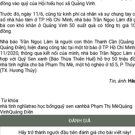
đồng vào quỹ của Hội hiếu học xã Quảng Vinh.
Trước đó, ngày 11/6, cũng từ kinh phí cá nhân và sự chung tay 
số nhà hảo tâm ở TP. Hồ Chí Minh, nhà báo Trần Ngọc Lâm đã 
bà con khó khăn ở Quảng Vinh 50 suất quà có tổng trị giá 10
đồng.
Nhà báo Trần Ngọc Lâm là người con thôn Thanh Cần (Quảng
Quảng Điền), hiện đang công tác tại một tờ báo ở TP. Hồ Chí Minh
11/2020, thông qua kết nối của mình, nhà báo Trần Ngọc Lâm 
hợp với Quỹ Sen xanh (Báo Thừa Thiên Huế) hỗ trợ 50 triệu đ
nhà tình nghĩa cho bà Phạm Thị Mè, một hộ nghèo ở tổ 5, P. Thủ
(TX. Hương Thủy).
Tin, ảnh:
Hà
Từ khóa:
nhà tình nghĩa
trao học bổng
quỹ sen xanh
bà Phạm Thị Mè
Quảng
Vinh
Quảng Điền
ĐÁNH GIÁ
Hãy trở thành người đầu tiên đánh giá cho bài viết này!