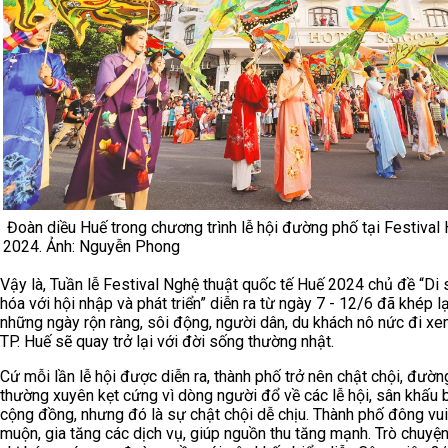
Đoàn diều Huế trong chương trình lễ hội đường phố tại Festival
2024. Ảnh: Nguyễn Phong
Vậy là, Tuần lễ Festival Nghệ thuật quốc tế Huế 2024 chủ đề “Di
hóa với hội nhập và phát triển” diễn ra từ ngày 7 - 12/6 đã khép lạ
những ngày rộn ràng, sôi động, người dân, du khách nô nức đi xem
TP. Huế sẽ quay trở lại với đời sống thường nhật.
Cứ mỗi lần lễ hội được diễn ra, thành phố trở nên chật chội, đườ
thường xuyên kẹt cứng vì dòng người đổ về các lễ hội, sân khấu b
cộng đồng, nhưng đó là sự chật chội dễ chịu. Thành phố đông vui
muộn, gia tăng các dịch vụ, giúp nguồn thu tăng mạnh. Trò chuyệ