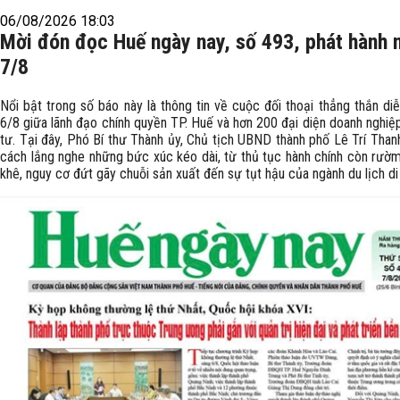
06/08/2026 18:03
Mời đón đọc Huế ngày nay, số 493, phát hành 
7/8
Nổi bật trong số báo này là thông tin về cuộc đối thoại thẳng thắn di
6/8 giữa lãnh đạo chính quyền TP. Huế và hơn 200 đại diện doanh nghiệ
tư. Tại đây, Phó Bí thư Thành ủy, Chủ tịch UBND thành phố Lê Trí Than
cách lắng nghe những bức xúc kéo dài, từ thủ tục hành chính còn rườm 
khê, nguy cơ đứt gãy chuỗi sản xuất đến sự tụt hậu của ngành du lịch di 