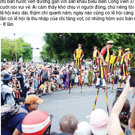
chị bán nước ven đường gần với sân khấu biểu diễn Công viên 3/2
cười nói vui vẻ: Ai cảm thấy khó chịu vì người đông, chứ riêng tôi 
lễ hội kéo dài, thậm chí quanh năm, ngày nào cũng có lễ hội càng 
lần có lễ hội là thu nhập của chị tăng vọt, có những hôm sức bán 
- 8 lần.