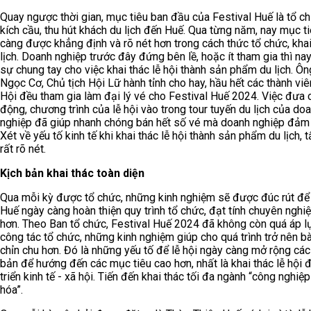
Quay ngược thời gian, mục tiêu ban đầu của Festival Huế là tổ c
kích cầu, thu hút khách du lịch đến Huế. Qua từng năm, nay mục t
càng được khẳng định và rõ nét hơn trong cách thức tổ chức, khai
lịch. Doanh nghiệp trước đây đứng bên lề, hoặc ít tham gia thì na
sự chung tay cho việc khai thác lễ hội thành sản phẩm du lịch. Ô
Ngọc Cơ, Chủ tịch Hội Lữ hành tỉnh cho hay, hầu hết các thành viê
Hội đều tham gia làm đại lý vé cho Festival Huế 2024. Việc đưa 
động, chương trình của lễ hội vào trong tour tuyến du lịch của do
nghiệp đã giúp nhanh chóng bán hết số vé mà doanh nghiệp đảm
Xét về yếu tố kinh tế khi khai thác lễ hội thành sản phẩm du lịch, 
rất rõ nét.
Kịch bản khai thác toàn diện
Qua mỗi kỳ được tổ chức, những kinh nghiệm sẽ được đúc rút để
Huế ngày càng hoàn thiện quy trình tổ chức, đạt tính chuyên nghi
hơn. Theo Ban tổ chức, Festival Huế 2024 đã không còn quá áp l
công tác tổ chức, những kinh nghiệm giúp cho quá trình trở nên b
chỉn chu hơn. Đó là những yếu tố để lễ hội ngày càng mở rộng các
bản để hướng đến các mục tiêu cao hơn, nhất là khai thác lễ hội 
triển kinh tế - xã hội. Tiến đến khai thác tối đa ngành “công nghiệ
hóa”.