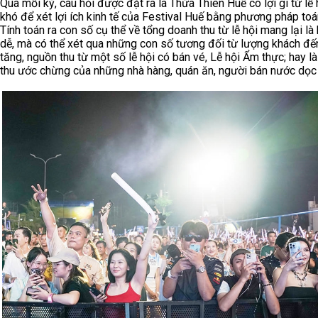
Qua mỗi kỳ, câu hỏi được đặt ra là Thừa Thiên Huế có lợi gì từ lễ 
khó để xét lợi ích kinh tế của Festival Huế bằng phương pháp toá
Tính toán ra con số cụ thể về tổng doanh thu từ lễ hội mang lại là
dễ, mà có thể xét qua những con số tương đối từ lượng khách đế
tăng, nguồn thu từ một số lễ hội có bán vé, Lễ hội Ẩm thực; hay l
thu ước chừng của những nhà hàng, quán ăn, người bán nước dọ