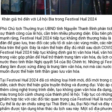
Khán giả trẻ đến với Lễ hội Bia trong Festival Huế 2024
Phó Chủ tịch Thường trực UBND tỉnh Nguyễn Thanh Bình phân tích
sự thành công của lễ hội, cần trên nhiều phương diện. Đầu tiên p
mạnh rằng, Festival Huế 2024 tiếp tục khẳng định thương hiệu là
đàn để giao lưu, trao đổi các yếu tố di sản các vùng miền, các nề
hóa trên thế giới. Đây là năm thể hiện đầy đủ nhất sau dịch COVI
Festival Huế 2024 tiếp tục khẳng định giá trị văn hóa Huế, văn hó
trong việc góp phần để Huế trở thành trung tâm văn hóa, du lịch 
nước theo tinh thần Nghị quyết 54 của Bộ Chính trị. Những gì Fes
đang làm được xứng đáng là trung tâm văn hóa, nơi mà các nướ
muốn được thể hiện tinh thần giao lưu văn hóa.
Tại Festival Huế 2024 đã có những loại hình mới, đổi mới trong c
diễn, cách thức thể hiện giữa truyền thống và đương đại. Việc áp
thêm công nghệ trong trình diễn, tạo không gian văn hóa đa dạng
màu trong bối cảnh chung của thành phố lễ hội. Tiếp tục có nhữn
phẩm hợp tác với các đối tác quan trọng của Festival Huế là nướ
Cụ thể là dự án chiếu sáng tại Thái Bình Lâu, Đại Nội Huế và đây 
phẩm được tận dụng khai thác du lịch sau này. Một số địa phươn