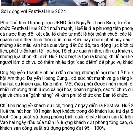
Sôi động với Festival Huế 2024
Phó Chủ tịch Thường trực UBND tỉnh Nguyễn Thanh Bình, Trưởng
chức Festival Huế 2024 nhấn mạnh, Huế là địa phương tiên phon
cả nước thay đổi kết cấu tổ chức từ một lễ hội thành chuỗi các lễ 
quanh năm theo hình thức bốn mùa. Điều này nhằm phát huy sâu 
những sắc màu văn hóa của vùng đất Cố đô, tạo động lực kích c
lịch, phát triển kinh tế - xã hội. Tổ chức quanh năm, nên du khách
những lựa chọn khi đến Huế. Đặc biệt là tạo ra không khí lễ hội liê
người làm dịch vụ có thêm nhiều đợt “cao điểm” để phục vụ khác
Ông Nguyễn Thanh Bình nêu dẫn chứng, những lễ hội như, Lễ hội B
hội Ẩm thực, Dạ yến Hoàng Cung… có sức hút mạnh và gia tăng 
thu hút du khách qua từng năm. Một điều phải được nhấn mạnh ở
nhiều chương trình được xã hội hóa, doanh nghiệp, các tổ chức c
gia và chia sẻ “gánh nặng” về kinh phí tổ chức cho Ban tổ chức.
Chỉ tính riêng về khách du lịch, trong 7 ngày diễn ra Festival Huế 
Huế thu hút hơn 101 ngàn lượt khách; trong đó khách lưu trú đạt 
lượt. Công suất sử dụng phòng bình quân ở các khách sạn là trê
Vào hai ngày đầu của tuần lễ, lượng khách đặt phòng tăng cao, đ
khách sạn công suất sử dụng phòng đạt 95 - 100%.