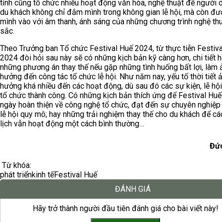
tỉnh cũng tổ chức nhiều hoạt động văn hóa, nghệ thuật để người 
du khách không chỉ đắm mình trong không gian lễ hội, mà còn đư
mình vào với âm thanh, ánh sáng của những chương trình nghệ th
sắc.
Theo Trưởng ban Tổ chức Festival Huế 2024, từ thực tiễn Festiv
2024 đòi hỏi sau này sẽ có những kịch bản kỹ càng hơn, chi tiết 
những phương án thay thế nếu gặp những tình huống bất lợi, làm 
hưởng đến công tác tổ chức lễ hội. Như năm nay, yếu tố thời tiết 
hưởng khá nhiều đến các hoạt động, dù sau đó các sự kiện, lễ hộ
tổ chức thành công. Có những kịch bản thích ứng để Festival Hu
ngày hoàn thiện về công nghệ tổ chức, đạt đến sự chuyên nghiệp
lễ hội quy mô; hay những trải nghiệm thay thế cho du khách để cá
lịch vẫn hoạt động một cách bình thường…
Đứ
Từ khóa:
phát triển
kinh tế
Festival Huế
ĐÁNH GIÁ
Hãy trở thành người đầu tiên đánh giá cho bài viết này!