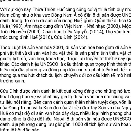
Với sự kiện này, Thừa Thiên Huế càng củng cố vị trí là tỉnh duy nh
Nam cũng như ở khu vực Đông Nam Á có đến 8 di sản được UN
danh, trong đó có 6 di sản của riêng Huế, gồm: Quần thể di tích 
Huế (1993), Âm nhạc cung đình Việt Nam - Nhã nhạc (2003), Mộ
Triều Nguyễn (2009), Châu bản Triều Nguyễn (2014), Thơ văn trên
trúc cung đình Huế (2016), Cửu Đỉnh (2024).
Theo Luật Di sản văn hóa 2001, di sản văn hóa bao gồm di sản 
phi vật thể và di sản văn hóa vật thể, là sản phẩm tinh thần, vật c
giá trị lịch sử, văn hóa, khoa học, được lưu truyền từ thế hệ này q
khác. Các danh hiệu UNESCO là cấu thành quan trọng hình thành 
hiệu mỗi địa phương và đóng góp lớn cho sự phát triển kinh tế - x
thông qua thu hút khách du lịch, chuyển đổi cơ cấu kinh tế, mô hìn
trưởng xanh.
Cửu Đỉnh được vinh danh là kết quả xứng đáng cho những nỗ lực
hoạt động bảo vệ và phát huy giá trị di sản văn hóa nói chung và 
tư liệu nói riêng. Bên cạnh cảnh quan thiên nhiên tuyệt đẹp, vốn l
của Đàng Trong và là Kinh đô của 2 triều đại Tây Sơn và nhà Ngu
Huế có mật độ di sản văn hóa dày đặc, nhiều loại hình phong phú
dạng cũng là điều dễ hiểu. Ngoài 8 di sản văn hóa được UNESCO
danh, địa phương đang lưu giữ gần 1.000 di tích lịch sử văn hóa 
trăm lễ hội đặc sắc.