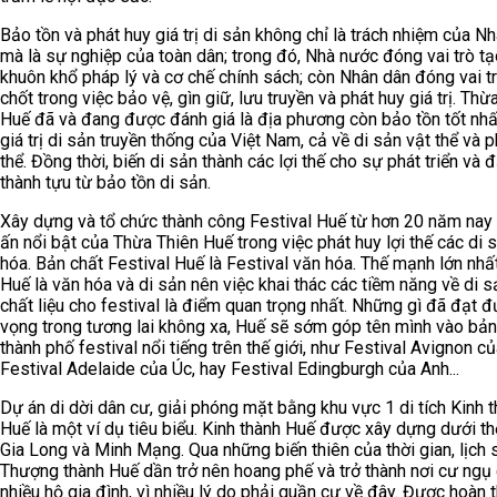
Bảo tồn và phát huy giá trị di sản không chỉ là trách nhiệm của N
mà là sự nghiệp của toàn dân; trong đó, Nhà nước đóng vai trò tạ
khuôn khổ pháp lý và cơ chế chính sách; còn Nhân dân đóng vai t
chốt trong việc bảo vệ, gìn giữ, lưu truyền và phát huy giá trị. Thừ
Huế đã và đang được đánh giá là địa phương còn bảo tồn tốt nhấ
giá trị di sản truyền thống của Việt Nam, cả về di sản vật thể và p
thể. Đồng thời, biến di sản thành các lợi thế cho sự phát triển và 
thành tựu từ bảo tồn di sản.
Xây dựng và tổ chức thành công Festival Huế từ hơn 20 năm nay 
ấn nổi bật của Thừa Thiên Huế trong việc phát huy lợi thế các di 
hóa. Bản chất Festival Huế là Festival văn hóa. Thế mạnh lớn nhấ
Huế là văn hóa và di sản nên việc khai thác các tiềm năng về di 
chất liệu cho festival là điểm quan trọng nhất. Những gì đã đạt đ
vọng trong tương lai không xa, Huế sẽ sớm góp tên mình vào bả
thành phố festival nổi tiếng trên thế giới, như Festival Avignon c
Festival Adelaide của Úc, hay Festival Edingburgh của Anh...
Dự án di dời dân cư, giải phóng mặt bằng khu vực 1 di tích Kinh 
Huế là một ví dụ tiêu biểu. Kinh thành Huế được xây dựng dưới th
Gia Long và Minh Mạng. Qua những biến thiên của thời gian, lịch 
Thượng thành Huế dần trở nên hoang phế và trở thành nơi cư ngụ
nhiều hộ gia đình, vì nhiều lý do phải quần cư về đây. Được hoàn 