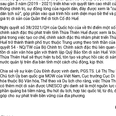
sau gần 3 năm (2019 - 2021) triển khai với quyết tâm cao nhất c
thống chính trị, sự đồng lòng của người dân, đây được xem là “cu
dân lịch sử”, góp phần vào quá trình hồi sinh diện mạo bề thế và 
giá trị di sản của Quần thể di tích Cố đô Huế.
Nghị quyết số 38/2021/QH của Quốc hội của về thí điểm một số 
chính sách đặc thù phát triển tỉnh Thừa Thiên Huế được xem là b
phá trong việc tạo cơ chế, chính sách đặc thù nhằm phát triển Th
Huế trở thành thành phố trực thuộc Trung ương theo tinh thần của
quyết 54 - NQ/TW của Bộ Chính trị. Chính sách đặc thù liên quan
tồn di sản văn hóa gắn với thành lập Quỹ Bảo tồn di sản Huế. Với
Thừa Thiên Huế sẽ thực hiện tu bổ, tôn tạo và phục hồi các di sả
nước quản lý trên địa bàn tỉnh một cách chủ động, kịp thời.
Chia sẻ về sự kiện Cửu Đỉnh được vinh danh, PGS.TS. Lê Thị Thu 
Chủ tịch Ủy ban quốc gia MOW của Việt Nam, Cục trưởng Cục Di
hóa thuộc Bộ Văn hóa, Thể thao và Du lịch cho rằng, việc Thừa T
có thêm một di sản được UNESCO ghi danh sẽ là một nguồn lực 
phần quảng bá tiềm năng, thu hút du lịch, hợp tác quốc tế, từ đó,
góp cho sự phát triển bền vững của địa phương.