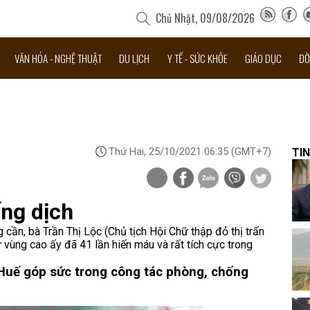
Chủ Nhật, 09/08/2026
VĂN HÓA - NGHỆ THUẬT
DU LỊCH
Y TẾ - SỨC KHỎE
GIÁO DỤC
ĐỜ
Thứ Hai, 25/10/2021 06:35
(GMT+7)
TIN
ng dịch
cần, bà Trần Thị Lộc (Chủ tịch Hội Chữ thập đỏ thị trấn
 vùng cao ấy đã 41 lần hiến máu và rất tích cực trong
Huế góp sức trong công tác phòng, chống