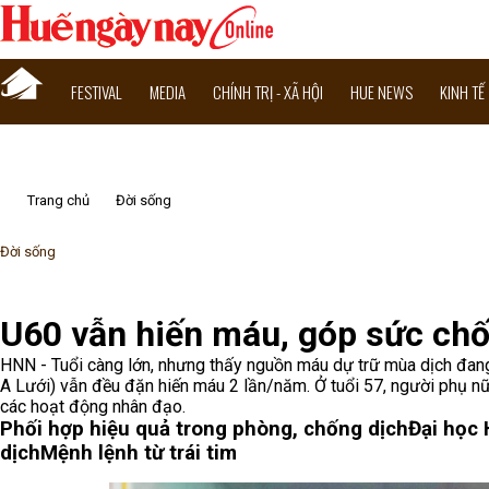
FESTIVAL
MEDIA
CHÍNH TRỊ - XÃ HỘI
HUE NEWS
KINH TẾ
Trang chủ
Đời sống
Đời sống
U60 vẫn hiến máu, góp sức chố
HNN - Tuổi càng lớn, nhưng thấy nguồn máu dự trữ mùa dịch đang 
A Lưới) vẫn đều đặn hiến máu 2 lần/năm. Ở tuổi 57, người phụ nữ
các hoạt động nhân đạo.
Phối hợp hiệu quả trong phòng, chống dịch
Đại học 
dịch
Mệnh lệnh từ trái tim