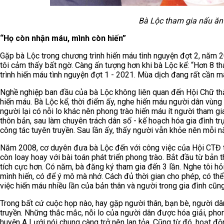
Bà Lộc tham gia nấu ăn 
“Họ còn nhận máu, mình còn hiến”
Gặp bà Lộc trong chương trình hiến máu tình nguyện đợt 2, năm 2
tôi cảm thấy bất ngờ. Càng ấn tượng hơn khi bà Lộc kể: “Hơn 8 t
trình hiến máu tình nguyện đợt 1 - 2021. Mùa dịch đang rất cần m
Nghề nghiệp ban đầu của bà Lộc không liên quan đến Hội Chữ th
hiến máu. Bà Lộc kể, thời điểm ấy, nghe hiến máu người dân vùn
người lại có nỗi lo khác nên phong trào hiến máu ít người tham gia
thôn bản, sau làm chuyên trách dân số - kế hoạch hóa gia đình trự
công tác tuyên truyền. Sau lần ấy, thấy người vẫn khỏe nên mỗi n
Năm 2008, cơ duyên đưa bà Lộc đến với công việc của Hội CTĐ thị
còn loay hoay với bài toán phát triển phong trào. Bắt đầu từ bản
tích cực hơn. Có năm, bà đăng ký tham gia đến 3 lần. Nghe tôi hỏ
mình hiến, có để ý mô mà nhớ. Cách đủ thời gian cho phép, có thể 
việc hiến máu nhiều lần của bản thân và người trong gia đình cũn
Trong bất cứ cuộc họp nào, hay gặp người thân, bạn bè, người dâ
truyền. Những thắc mắc, nỗi lo của người dân được hóa giải, phong
huyện A Lưới nói chung càng trở nên lan tỏa. Cũng từ đó, hoạt độ