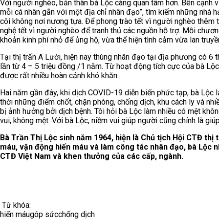
Với người nghèo, bản thân bà Lộc càng quan tâm hơn. Bên cạnh v
mỗi cá nhân gắn với một địa chỉ nhân đạo”, tìm kiếm những nhà 
côi không nơi nương tựa. Để phong trào tết vì người nghèo thêm
nghệ tết vì người nghèo để tranh thủ các nguồn hỗ trợ. Mỗi chươ
khoản kinh phí nhỏ để ủng hộ, vừa thể hiện tình cảm vừa lan truy
Tại thị trấn A Lưới, hiện nay thùng nhân đạo tại địa phương có
lần từ 4 – 5 triệu đồng /1 năm. Từ hoạt động tích cực của bà Lộc
được rất nhiều hoàn cảnh khó khăn.
Hai năm gần đây, khi dịch COVID-19 diễn biến phức tạp, bà Lộc l
thời những điểm chốt, chặn phòng, chống dịch, khu cách ly và nh
bị ảnh hưởng bởi dịch bệnh. Tôi hỏi bà Lộc làm nhiều có mệt không
vui, không mệt. Với bà Lộc, niềm vui giúp người cũng chính là giú
Bà Trần Thị Lộc sinh năm 1964, hiện là Chủ tịch Hội CTĐ thị 
máu, vận động hiến máu và làm công tác nhân đạo, bà Lộc 
CTĐ Việt Nam và khen thưởng của các cấp, ngành.
Từ khóa:
hiến máu
góp sức
chống dịch