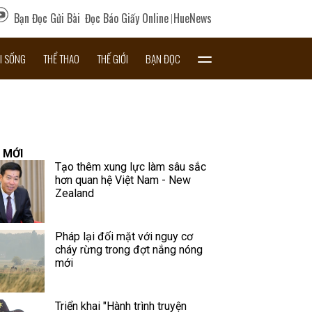
Bạn Đọc Gửi Bài
Đọc Báo Giấy Online
HueNews
I SỐNG
THỂ THAO
THẾ GIỚI
BẠN ĐỌC
 MỚI
Tạo thêm xung lực làm sâu sắc
hơn quan hệ Việt Nam - New
Zealand
Pháp lại đối mặt với nguy cơ
cháy rừng trong đợt nắng nóng
mới
Triển khai "Hành trình truyện