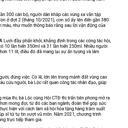
ần 300 cán bộ, người dân khắp các vùng xa vẫn tập
òn ở đợt 2 (tháng 10/2021), con số ấy lên đến gần 380
iến máu, như muốn thông báo rằng sau lời vận động của
 Lưới đầy phấn khởi, khẳng định trong các công tác hội,
ã có 10 lần hiến 350ml và 31 lần hiến 250ml. Nhiều người
hơn 11 lít, điều đó đã mang lại sự ấn tượng và làm
ười, đúng việc. Có lẽ, lớn lên trong mảnh đất vùng cao
máu cứu người, bà Lộc rất quan công tác nhân đạo, giúp
 mùa thi, bà Lộc cùng Hội CTĐ thị trấn tiên phong mở ra
g hơn mong đợi, từ đó các ban ngành, đoàn thể góp sức
hực hiện với cách làm xã hội hóa tặng hàng trăm suất
úp sĩ tử tự tin vượt vũ môn. Năm 2021, chương trình
ng trực tiếp tham gia.