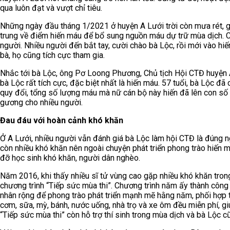
qua luôn đạt và vượt chỉ tiêu.
Những ngày đầu tháng 1/2021 ở huyện A Lưới trời còn mưa rét, g
trung về điểm hiến máu để bổ sung nguồn máu dự trữ mùa dịch. C
người. Nhiều người đến bắt tay, cười chào bà Lộc, rồi mới vào h
bà, họ cũng tích cực tham gia.
Nhắc tới bà Lộc, ông Pơ Loong Phương, Chủ tịch Hội CTĐ huyện A
bà Lộc rất tích cực, đặc biệt nhất là hiến máu. 57 tuổi, bà Lộc đ
quy đổi, tổng số lượng máu mà nữ cán bộ này hiến đã lên con số 
gương cho nhiều người.
Đau đáu với hoàn cảnh khó khăn
Ở A Lưới, nhiều người vẫn đánh giá bà Lộc làm hội CTĐ là đúng ng
còn nhiều khó khăn nên ngoài chuyện phát triển phong trào hiến 
đỡ học sinh khó khăn, người dân nghèo.
Năm 2016, khi thấy nhiều sĩ tử vùng cao gặp nhiều khó khăn trong
chương trình “Tiếp sức mùa thi”. Chương trình năm ấy thành côn
nhân rộng để phong trào phát triển mạnh mẽ hằng năm, phối hợp t
cơm, sữa, mỳ, bánh, nước uống, nhà trọ và xe ôm đều miễn phí, gi
“Tiếp sức mùa thi” còn hỗ trợ thí sinh trong mùa dịch và bà Lộc cũ