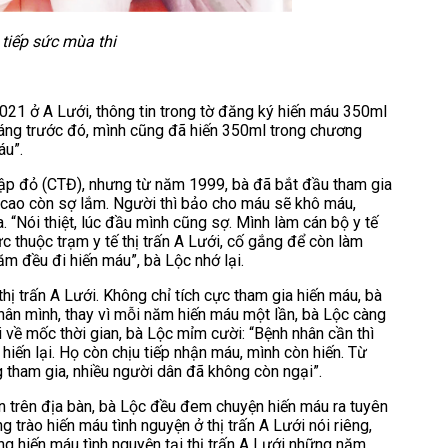
tiếp sức mùa thi
021 ở A Lưới, thông tin trong tờ đăng ký hiến máu 350ml
háng trước đó, mình cũng đã hiến 350ml trong chương
áu”.
ập đỏ (CTĐ), nhưng từ năm 1999, bà đã bắt đầu tham gia
g cao còn sợ lắm. Người thì bảo cho máu sẽ khô máu,
. “Nói thiệt, lúc đầu mình cũng sợ. Mình làm cán bộ y tế
c thuộc trạm y tế thị trấn A Lưới, cố gắng để còn làm
ăm đều đi hiến máu”, bà Lộc nhớ lại.
 trấn A Lưới. Không chỉ tích cực tham gia hiến máu, bà
 thân mình, thay vì mỗi năm hiến máu một lần, bà Lộc càng
i về mốc thời gian, bà Lộc mỉm cười: “Bệnh nhân cần thì
hiến lại. Họ còn chịu tiếp nhận máu, mình còn hiến. Từ
g tham gia, nhiều người dân đã không còn ngại”.
n trên địa bàn, bà Lộc đều đem chuyện hiến máu ra tuyên
 trào hiến máu tình nguyện ở thị trấn A Lưới nói riêng,
ng hiến máu tình nguyện tại thị trấn A Lưới những năm