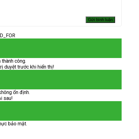
ED_FOR
 thành công.
 duyệt trước khi hiển thị!
không ổn định.
ại sau!
hực bảo mật.