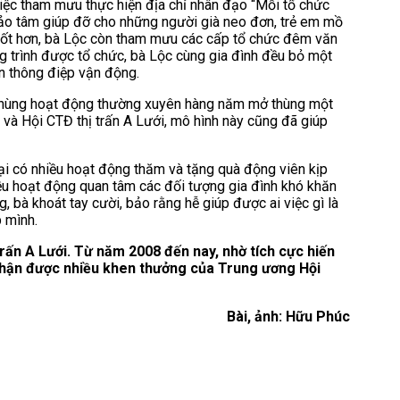
iệc tham mưu thực hiện địa chỉ nhân đạo “Mỗi tổ chức
hảo tâm giúp đỡ cho những người già neo đơn, trẻ em mồ
 tốt hơn, bà Lộc còn tham mưu các cấp tổ chức đêm văn
ng trình được tổ chức, bà Lộc cùng gia đình đều bỏ một
ền thông điệp vận động.
 6 thùng hoạt động thường xuyên hàng năm mở thùng một
 và Hội CTĐ thị trấn A Lưới, mô hình này cũng đã giúp
ại có nhiều hoạt động thăm và tặng quà động viên kịp
iều hoạt động quan tâm các đối tượng gia đình khó khăn
, bà khoát tay cười, bảo rằng hễ giúp được ai việc gì là
p mình.
trấn A Lưới. Từ năm 2008 đến nay, nhờ tích cực hiến
nhận được nhiều khen thưởng của Trung ương Hội
Bài, ảnh: Hữu Phúc