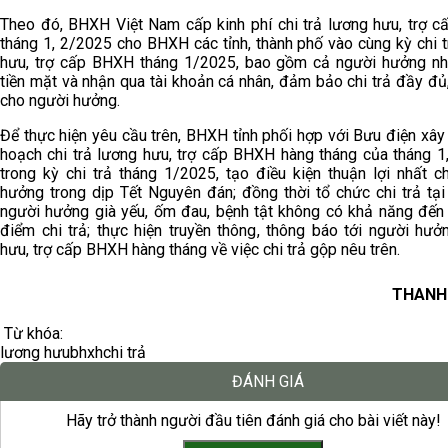
Theo đó, BHXH Việt Nam cấp kinh phí chi trả lương hưu, trợ 
tháng 1, 2/2025 cho BHXH các tỉnh, thành phố vào cùng kỳ chi 
hưu, trợ cấp BHXH tháng 1/2025, bao gồm cả người hưởng n
tiền mặt và nhận qua tài khoản cá nhân, đảm bảo chi trả đầy đủ,
cho người hưởng.
Để thực hiện yêu cầu trên, BHXH tỉnh phối hợp với Bưu điện xâ
hoạch chi trả lương hưu, trợ cấp BHXH hàng tháng của tháng 1
trong kỳ chi trả tháng 1/2025, tạo điều kiện thuận lợi nhất c
hưởng trong dịp Tết Nguyên đán; đồng thời tổ chức chi trả tại
người hưởng già yếu, ốm đau, bệnh tật không có khả năng đến 
điểm chi trả; thực hiện truyền thông, thông báo tới người hưở
hưu, trợ cấp BHXH hàng tháng về việc chi trả gộp nêu trên.
THANH
Từ khóa:
lương hưu
bhxh
chi trả
ĐÁNH GIÁ
Hãy trở thành người đầu tiên đánh giá cho bài viết này!