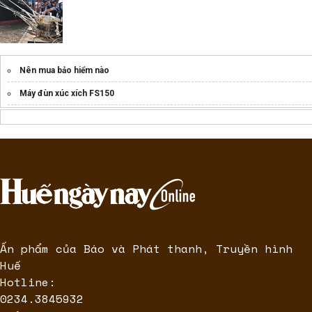
Nên mua bảo hiểm nào
Máy đùn xúc xích FS150
máy buộc dây xúc xích
máy tạo viên
Ấn phẩm của Báo và Phát thanh, Truyền hình
Huế
Hotline:
0234.3845932