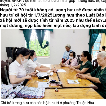
truyền, BHXH Việt Nam sẽ tổ chức chi trả “gộp” lương hưu, trợ 
tháng 1, 2/2025.
Người từ 70 tuổi không có lương hưu sẽ được nhận 
hưu trí xã hội từ 1/7/2025
Lương hưu theo Luật Bảo
xã hội mới sẽ được tính từ năm 2025 như thế nào?
L
một đường, nộp bảo hiểm một nẻo, lao động lãnh đ
Chi trả lương hưu cho cán bộ hưu trí ở phường Thuận Hòa