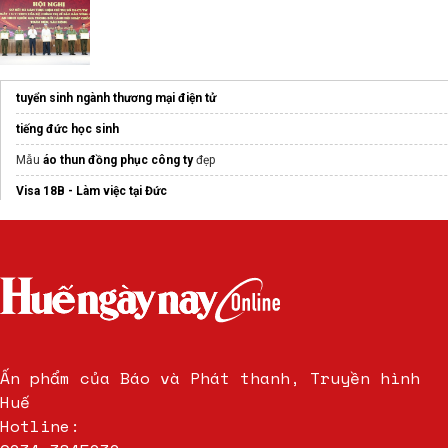
tuyển sinh ngành thương mại điện tử
tiếng đức học sinh
Mẫu
áo thun đồng phục công ty
đẹp
Visa 18B - Làm việc tại Đức
Du học nghề Úc
Lộ trình học IELTS 6.5
ngành ngân hàng
ĐH Duy Tân
Ấn phẩm của Báo và Phát thanh, Truyền hình
Huế
Hotline: