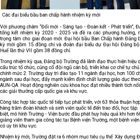
Các đại biểu bầu ban chấp hành nhiệm kỳ mới
Với phương châm “Đổi mới - Sáng tạo - Đoàn kết - Phát triển”, Đ
tổng kết nhiệm kỳ 2020 - 2025 và đề ra các phương hướng, 
trọng tâm cho giai đoạn mới. Đại hội bầu Ban Chấp hành Đảng 
kỳ mới gồm 15 đồng chí và đoàn đại biểu dự Đại hội Đảng bộ
Huế lần thứ VII gồm 38 đồng chí.
Trong nhiệm kỳ qua, Đảng bộ Trường đã lãnh đạo thực hiện hiệu q
cấu trúc tổ chức, củng cố đội ngũ cán bộ, triển khai cơ chế tự chủ 
chính mức 2. Trường duy trì đào tạo 11 ngành đại học, hơn 100 
ngành sau đại học, đẩy mạnh kiểm định chất lượng giáo dục the
AUN-QA. Hoạt động nghiên cứu khoa học đạt nhiều thành tích nổi
các giải thưởng cấp quốc gia và khu vực.
Công tác hợp tác quốc tế tiếp tục phát triển, với 63 thỏa thuận hợp
hàng trăm đoàn khách và sinh viên quốc tế đến trao đổi, học tập.
biệt, mô hình Trường - Viện bước đầu phát huy hiệu quả khi hơn 
giảng viên tham gia công tác tại Bệnh viện Trường, một bệnh viện
có uy tín khu vực.
Nhiệm kỳ mới, Trường đặt ra 6 nhóm mục tiêu cụ thể: Xây dựng 