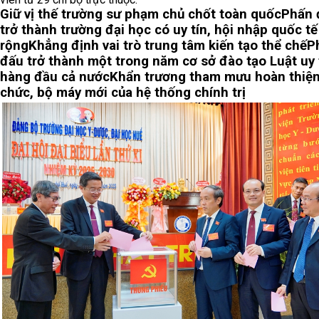
Giữ vị thế trường sư phạm chủ chốt toàn quốc
Phấn 
trở thành trường đại học có uy tín, hội nhập quốc tế
rộng
Khẳng định vai trò trung tâm kiến tạo thể chế
P
đấu trở thành một trong năm cơ sở đào tạo Luật uy 
hàng đầu cả nước
Khẩn trương tham mưu hoàn thiện
chức, bộ máy mới của hệ thống chính trị