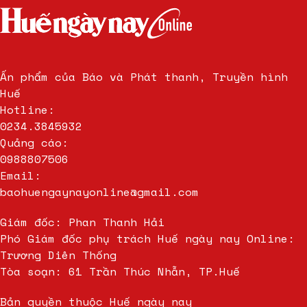
Ấn phẩm của Báo và Phát thanh, Truyền hình
Huế
Hotline:
0234.3845932
Quảng cáo:
0988807506
Email:
baohuengaynayonline@gmail.com
Giám đốc: Phan Thanh Hải
Phó Giám đốc phụ trách Huế ngày nay Online:
Trương Diên Thống
Tòa soạn: 61 Trần Thúc Nhẫn, TP.Huế
Bản quyền thuộc Huế ngày nay