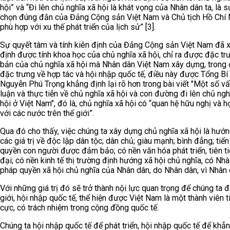
hội” và “Đi lên chủ nghĩa xã hội là khát vọng của Nhân dân ta, là s
chọn đúng đắn của Đảng Cộng sản Việt Nam và Chủ tịch Hồ Chí 
phù hợp với xu thế phát triển của lịch sử” [3].
Sự quyết tâm và tính kiên định của Đảng Cộng sản Việt Nam đã 
định được tính khoa học của chủ nghĩa xã hội, chỉ ra được đặc tr
bản của chủ nghĩa xã hội mà Nhân dân Việt Nam xây dựng, trong
đặc trưng về hợp tác và hội nhập quốc tế, điều này được Tổng Bí
Nguyễn Phú Trọng khẳng định lại rõ hơn trong bài viết "Một số vấ
luận và thực tiễn về chủ nghĩa xã hội và con đường đi lên chủ ngh
hội ở Việt Nam", đó là, chủ nghĩa xã hội có “quan hệ hữu nghị và h
với các nước trên thế giới”.
Qua đó cho thấy, việc chúng ta xây dựng chủ nghĩa xã hội là hướn
các giá trị về độc lập dân tộc; dân chủ; giàu mạnh; bình đẳng; tiến
quyền con người được đảm bảo; có nền văn hóa phát triển, tiên ti
đại; có nền kinh tế thị trường định hướng xã hội chủ nghĩa, có Nh
pháp quyền xã hội chủ nghĩa của Nhân dân, do Nhân dân, vì Nhân 
Với những giá trị đó sẽ trở thành nội lực quan trọng để chúng ta đi
giới, hội nhập quốc tế, thể hiện được Việt Nam là một thành viên t
cực, có trách nhiệm trong cộng đồng quốc tế.
Chúng ta hội nhập quốc tế để phát triển, hội nhập quốc tế để khẳ