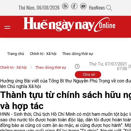
Thứ Năm, 06/08/2026
HueNews
Trang chủ
Chính trị - Xã hội
Theo dòng thời sự
Thứ Tư, 07/07/2021
(
Chính trị - Xã hội
Theo dòng thời sự
07:00
Chia sẻ
Hưởng ứng Bài viết của Tổng Bí thư Nguyễn Phú Trọng về con đ
lên Chủ nghĩa Xã hội
Thành tựu từ chính sách hữu n
và hợp tác
HNN - Sinh thời, Chủ tịch Hồ Chí Minh có một ham muốn tột bậc 
sao cho nước tôi được hoàn toàn độc lập, dân tôi được hoàn toàn
đồng bào ai cũng có cơm ăn áo mặc, ai cũng được học hành”. Mộ
những mong ước cuối cùng để lại trong “Di chúc”, Người viết: “Đi