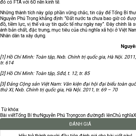
đó có FTA với 60 nền kinh tế.
Những thành tích này góp phần vững chắc, tin cậy để Tổng Bí thư
Nguyễn Phú Trọng khẳng định: "Đất nước ta chưa bao giờ có đượ
đồ, tiềm lực, vị thế và uy tín quốc tế như ngày nay”. Đây chính là 
ánh bản chất, đặc trưng, mục tiêu của chủ nghĩa xã hội ở Việt N
Nhân dân ta xây dựng.
Nguyê
[1] Hồ Chí Minh: Toàn tập, Nxb. Chính trị quốc gia, Hà Nội. 2011, 
tr. 614
[2] Hồ Chí Minh: Toàn tập, Sđd, t. 12, tr. 85
[3] Đảng Cộng sản Việt Nam: Văn kiện đại hội đại biểu toàn quố
thứ XI, Nxb. Chính trị quốc gia, Hà Nội. 2011, tr. 69 – 70
Từ khóa:
Bài viết
Tổng Bí thư
Nguyễn Phú Trọng
con đường
đi lên
Chủ nghĩa
X
ĐÁNH GIÁ
Hãy trở thành người đầu tiên đánh giá cho bài viết này!