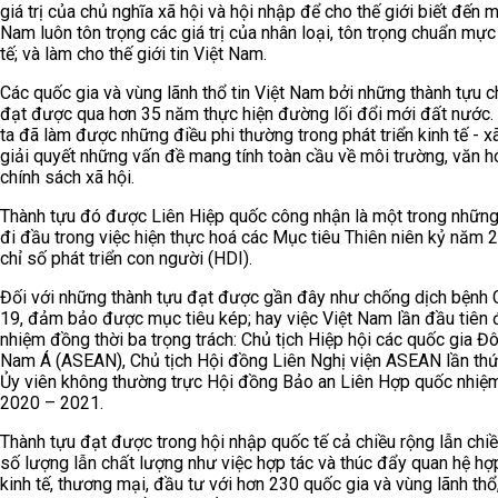
giá trị của chủ nghĩa xã hội và hội nhập để cho thế giới biết đến m
Nam luôn tôn trọng các giá trị của nhân loại, tôn trọng chuẩn mự
tế; và làm cho thế giới tin Việt Nam.
Các quốc gia và vùng lãnh thổ tin Việt Nam bởi những thành tựu c
đạt được qua hơn 35 năm thực hiện đường lối đổi mới đất nước.
ta đã làm được những điều phi thường trong phát triển kinh tế - xã
giải quyết những vấn đề mang tính toàn cầu về môi trường, văn h
chính sách xã hội.
Thành tựu đó được Liên Hiệp quốc công nhận là một trong nhữn
đi đầu trong việc hiện thực hoá các Mục tiêu Thiên niên kỷ năm 
chỉ số phát triển con người (HDI).
Đối với những thành tựu đạt được gần đây như chống dịch bệnh
19, đảm bảo được mục tiêu kép; hay việc Việt Nam lần đầu tiên
nhiệm đồng thời ba trọng trách: Chủ tịch Hiệp hội các quốc gia Đ
Nam Á (ASEAN), Chủ tịch Hội đồng Liên Nghị viện ASEAN lần thứ
Ủy viên không thường trực Hội đồng Bảo an Liên Hợp quốc nhiệ
2020 – 2021.
Thành tựu đạt được trong hội nhập quốc tế cả chiều rộng lẫn chiề
số lượng lẫn chất lượng như việc hợp tác và thúc đẩy quan hệ hợ
kinh tế, thương mại, đầu tư với hơn 230 quốc gia và vùng lãnh thổ