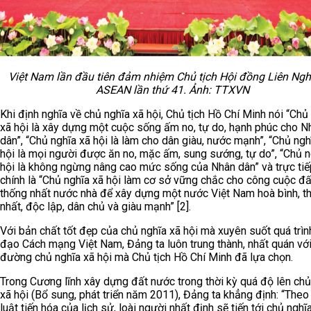
Việt Nam lần đầu tiên đảm nhiệm Chủ tịch Hội đồng Liên Ngh
ASEAN lần thứ 41. Ảnh: TTXVN
Khi định nghĩa về chủ nghĩa xã hội, Chủ tịch Hồ Chí Minh nói “Chủ
xã hội là xây dựng một cuộc sống ấm no, tự do, hạnh phúc cho N
dân”, “Chủ nghĩa xã hội là làm cho dân giàu, nước mạnh”, “Chủ ngh
hội là mọi người được ăn no, mặc ấm, sung sướng, tự do”, “Chủ n
hội là không ngừng nâng cao mức sống của Nhân dân” và trực tiế
chính là “Chủ nghĩa xã hội làm cơ sở vững chắc cho công cuộc đấ
thống nhất nước nhà để xây dựng một nước Việt Nam hoà bình, t
nhất, độc lập, dân chủ và giàu mạnh” [2].
Với bản chất tốt đẹp của chủ nghĩa xã hội mà xuyên suốt quá trìn
đạo Cách mạng Việt Nam, Đảng ta luôn trung thành, nhất quán vớ
đường chủ nghĩa xã hội mà Chủ tịch Hồ Chí Minh đã lựa chọn.
Trong Cương lĩnh xây dựng đất nước trong thời kỳ quá độ lên chủ
xã hội (Bổ sung, phát triển năm 2011), Đảng ta khẳng định: “Theo
luật tiến hóa của lịch sử, loài người nhất định sẽ tiến tới chủ nghĩ