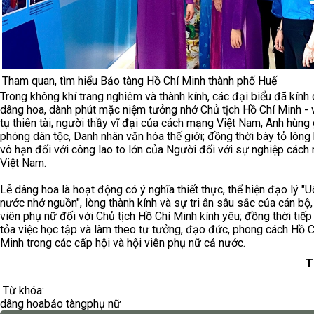
Tham quan, tìm hiểu Bảo tàng Hồ Chí Minh thành phố Huế
Trong không khí trang nghiêm và thành kính, các đại biểu đã kính
dâng hoa, dành phút mặc niệm tưởng nhớ Chủ tịch Hồ Chí Minh - v
tụ thiên tài, người thầy vĩ đại của cách mạng Việt Nam, Anh hùng 
phóng dân tộc, Danh nhân văn hóa thế giới; đồng thời bày tỏ lòng 
vô hạn đối với công lao to lớn của Người đối với sự nghiệp các
Việt Nam.
Lễ dâng hoa là hoạt động có ý nghĩa thiết thực, thể hiện đạo lý "
nước nhớ nguồn", lòng thành kính và sự tri ân sâu sắc của cán bộ,
viên phụ nữ đối với Chủ tịch Hồ Chí Minh kính yêu; đồng thời tiếp 
tỏa việc học tập và làm theo tư tưởng, đạo đức, phong cách Hồ C
Minh trong các cấp hội và hội viên phụ nữ cả nước.
T
Từ khóa:
dâng hoa
bảo tàng
phụ nữ