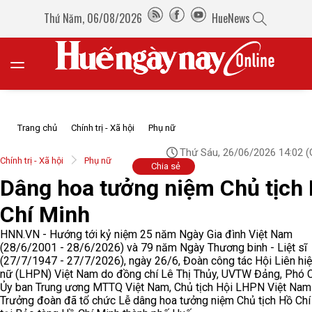
Thứ Năm, 06/08/2026
HueNews
Trang chủ
Chính trị - Xã hội
Phụ nữ
Thứ Sáu, 26/06/2026 14:02
(
Chính trị - Xã hội
Phụ nữ
Chia sẻ
Dâng hoa tưởng niệm Chủ tịch
Chí Minh
HNN.VN - Hướng tới kỷ niệm 25 năm Ngày Gia đình Việt Nam
(28/6/2001 - 28/6/2026) và 79 năm Ngày Thương binh - Liệt sĩ
(27/7/1947 - 27/7/2026), ngày 26/6, Đoàn công tác Hội Liên hi
nữ (LHPN) Việt Nam do đồng chí Lê Thị Thủy, UVTW Đảng, Phó C
Ủy ban Trung ương MTTQ Việt Nam, Chủ tịch Hội LHPN Việt Nam
Trưởng đoàn đã tổ chức Lễ dâng hoa tưởng niệm Chủ tịch Hồ Chí