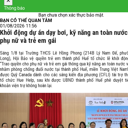
×
Thông báo
Bạn chưa chọn xác thực bảo mật.
BẠN CÓ THỂ QUAN TÂM
01/08/2026 11:56
Khởi động dự án dạy bơi, kỹ năng an toàn nướ
phụ nữ và trẻ em gái
Sáng 1/8 tại Trường THCS Lê Hồng Phong (214B Lý Nam Đế, phư
Long), Hội Bảo vệ quyền trẻ em thành phố Huế tổ chức lễ khởi độn
“Trao quyền cho phụ nữ và trẻ em gái thông qua kỹ năng an toàn nước và
nhằm phòng chống đuối nước tại thành phố Huế, miền Trung Việt Nam
được Quỹ Canada dành cho các sáng kiến địa phương (CFLI) tài trợ t
tổ chức Hue Help, sau khi được UBND thành phố Huế phê duyệt ti
khoản viện trợ không hoàn lại.