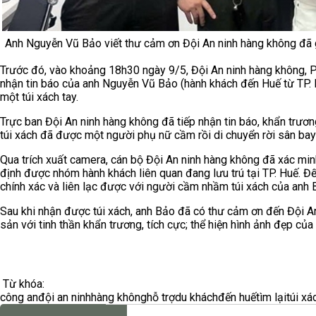
Anh Nguyễn Vũ Bảo viết thư cảm ơn Đội An ninh hàng không đã giú
Trước đó, vào khoảng 18h30 ngày 9/5, Đội An ninh hàng không, 
nhận tin báo của anh Nguyễn Vũ Bảo (hành khách đến Huế từ TP. 
một túi xách tay.
Trực ban Đội An ninh hàng không đã tiếp nhận tin báo, khẩn trươn
túi xách đã được một người phụ nữ cầm rồi di chuyển rời sân bay
Qua trích xuất camera, cán bộ Đội An ninh hàng không đã xác minh
định được nhóm hành khách liên quan đang lưu trú tại TP. Huế. Đ
chính xác và liên lạc được với người cầm nhầm túi xách của anh B
Sau khi nhận được túi xách, anh Bảo đã có thư cảm ơn đến Đội An 
sản với tinh thần khẩn trương, tích cực; thể hiện hình ảnh đẹp của
Từ khóa:
công an
đội an ninh
hàng không
hỗ trợ
du khách
đến huế
tìm lại
túi xá