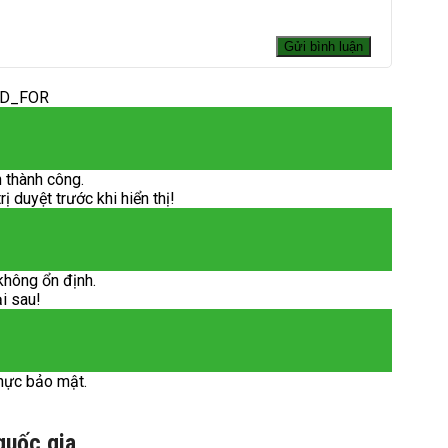
ED_FOR
 thành công.
 duyệt trước khi hiển thị!
không ổn định.
ại sau!
hực bảo mật.
quốc gia