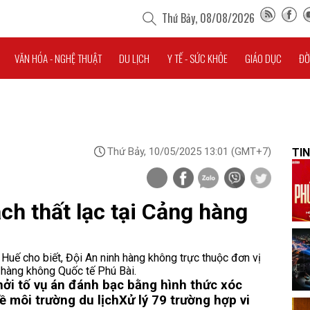
Thứ Bảy, 08/08/2026
VĂN HÓA - NGHỆ THUẬT
DU LỊCH
Y TẾ - SỨC KHỎE
GIÁO DỤC
ĐỜ
Thứ Bảy, 10/05/2025 13:01
(GMT+7)
TIN
ách thất lạc tại Cảng hàng
uế cho biết, Đội An ninh hàng không trực thuộc đơn vị
g hàng không Quốc tế Phú Bài.
ởi tố vụ án đánh bạc bằng hình thức xóc
ề môi trường du lịch
Xử lý 79 trường hợp vi