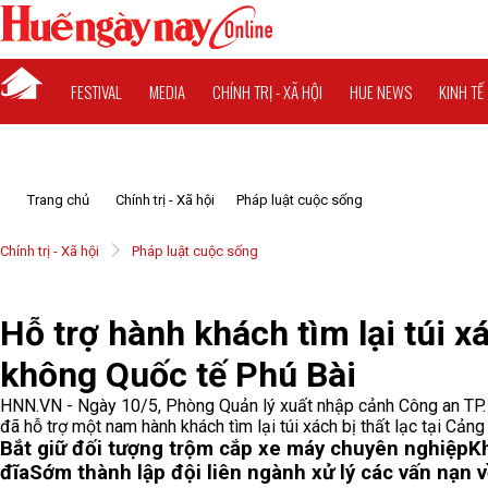
FESTIVAL
MEDIA
CHÍNH TRỊ - XÃ HỘI
HUE NEWS
KINH TẾ
Trang chủ
Chính trị - Xã hội
Pháp luật cuộc sống
Chính trị - Xã hội
Pháp luật cuộc sống
Hỗ trợ hành khách tìm lại túi x
không Quốc tế Phú Bài
HNN.VN - Ngày 10/5, Phòng Quản lý xuất nhập cảnh Công an TP. H
đã hỗ trợ một nam hành khách tìm lại túi xách bị thất lạc tại Cản
Bắt giữ đối tượng trộm cắp xe máy chuyên nghiệp
Kh
đĩa
Sớm thành lập đội liên ngành xử lý các vấn nạn v