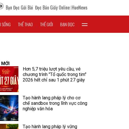
Bạn Đọc Gửi Bài
Đọc Báo Giấy Online
HueNews
I SỐNG
THỂ THAO
THẾ GIỚI
BẠN ĐỌC
 MỚI
Hơn 5,7 triệu lượt yêu cầu, vé
chương trình "Tổ quốc trong tim"
2026 hết chỉ sau 1 phút 27 giây
Tạo hành lang pháp lý cho cơ
chế sandbox trong lĩnh vực công
nghiệp văn hóa
Tạo hành lang pháp lý vững