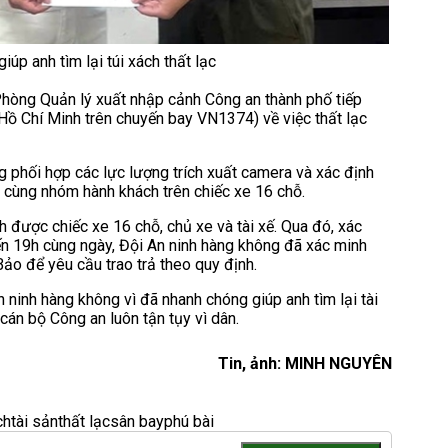
p anh tìm lại túi xách thất lạc
Phòng Quản lý xuất nhập cảnh Công an thành phố tiếp
Hồ Chí Minh trên chuyến bay VN1374) về việc thất lạc
g phối hợp các lực lượng trích xuất camera và xác định
 cùng nhóm hành khách trên chiếc xe 16 chỗ.
 được chiếc xe 16 chỗ, chủ xe và tài xế. Qua đó, xác
ến 19h cùng ngày, Đội An ninh hàng không đã xác minh
ảo để yêu cầu trao trả theo quy định.
ninh hàng không vì đã nhanh chóng giúp anh tìm lại tài
 cán bộ Công an luôn tận tụy vì dân.
Tin, ảnh: MINH NGUYÊN
ch
tài sản
thất lạc
sân bay
phú bài