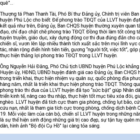
quê”…
Thượng tá Phan Thanh Tài, Phó Bí thư Đảng ủy, Chính trị viên B
huyện Phú Lộc cho biết: Để phong trào TĐQT của LLVT huyện đạ
kết quả như trên, Đảng ủy, Ban CHQS huyện thường xuyên quan t
đạo, chỉ đạo chặt chẽ phong trào TĐQT. Đồng thời làm tốt công t
tuyên truyền, giáo dục, xây dựng động cơ thi đua đúng đắn cho c
chiến sĩ, vươn lên lập nhiều thành tích xuất sắc trên mọi lĩnh vực
tác, nhân rộng điển hình tiên tiến, gương “người tốt, việc tốt”, góp
thực hiện thắng lợi phong trào TĐQT trong LLVT huyện.
Ông Nguyễn Hải Đăng, Phó Chủ tịch UBND huyện Phú Lộc khẳng 
Huyện ủy, HĐND, UBND huyện đánh giá cao Đảng ủy, Ban CHQS 
trong triển khai, thực hiện nhiệm vụ quân sự, quốc phòng địa phư
hàng năm, nhất là triển khai thực hiện phong trào TĐQT. Thông qu
phong trào thi đua của LLVT huyện đã tạo “sức bật” giúp Nhân d
triển kinh tế, nâng cao thu nhập, thực hiện tốt mục tiêu xóa đói, g
nghèo. LLVT huyện đã tích cực tham gia phòng, chống lụt bão, cứ
cứu nạn, nhất là tham gia tích cực trong phòng, chống dịch bệnh
19. Mỗi việc làm của cán bộ, chiến sĩ LLVT huyện trong những n
là sự thể hiện sinh động những giá trị cao đẹp, sự tận tuỵ quên m
dân, hình ảnh "Bộ đội Cụ Hồ" lại càng tỏa sáng.