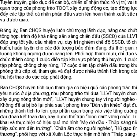
Tuyên truyền, giáo dục để cán bộ, chiến sĩ nhận thức rõ vị trí, vai 
quan trọng của phong trào TĐQT, xây dựng động cơ, tạo động lực
đẩy các tập thể, cá nhân phấn đấu vươn lên hoàn thành xuất sắc
vụ được giao.
Đảng ủy, Ban CHQS huyện luôn chú trọng lãnh đạo, nâng cao chấ
tổng hợp, trình độ khả năng sẵn sàng chiến đấu (SSCĐ) của LLV
đáp ứng tốt yêu cầu nhiệm vụ; duy trì nghiêm chế độ SSCĐ, tổ c
huấn, huấn luyện cho các đối tượng bảo đảm đúng, đủ thời gian, 
lượng không ngừng được nâng lên. Phối hợp tham mưu, chỉ đạo v
chức thành công 1 cuộc diễn tập khu vực phòng thủ huyện, 1 cuộ
tập phòng, chống cháy rừng, 17 cuộc diễn tập chiến đấu trong kh
phòng thủ cấp xã; tham gia và đạt được nhiều thành tích trong cá
thi, hội thao do các cấp phát động.
Ban CHQS huyện tích cực tham gia có hiệu quả các phong trào th
yêu nước ở địa phương, như phong trào thi đua “LLVT huyện chu
xây dựng nông thôn mới”, “LLVT huyện chung tay vì người nghèo 
Không để ai bị bỏ lại phía sau”; phong trào “Dân vận khéo” đạt đ
những thành tích to lớn, góp phần quan trọng vào việc tăng cường
đại đoàn kết toàn dân, xây dựng thế trận “lòng dân” vững chắc. Tr
khai và thực hiện có hiệu quả mô hình “Mẹ đỡ đầu - Thắp sáng niề
tiếp sức em đến trường”, “Chăn ấm cho người nghèo”, “Hũ gạo tì
thương”, phối hợp với xã Xuân Lộc thực hiện mô hình “Thắp sán