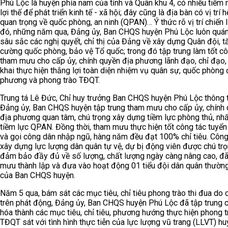
Phú Lộc là huyện phía nam của tỉnh và Quân khu 4, có nhiều tiềm 
lợi thế để phát triển kinh tế - xã hội; đây cũng là địa bàn có vị trí 
quan trọng về quốc phòng, an ninh (QPAN)… Ý thức rõ vị trí chiến 
đó, những năm qua, Đảng ủy, Ban CHQS huyện Phú Lộc luôn quán 
sâu sắc các nghị quyết, chỉ thị của Đảng về xây dựng Quân đội, t
cường quốc phòng, bảo vệ Tổ quốc; trong đó tập trung làm tốt cô
tham mưu cho cấp ủy, chính quyền địa phương lãnh đạo, chỉ đạo, 
khai thực hiện thắng lợi toàn diện nhiệm vụ quân sự, quốc phòng 
phương và phong trào TĐQT.
Trung tá Lê Đức, Chỉ huy trưởng Ban CHQS huyện Phú Lộc thông t
Đảng ủy, Ban CHQS huyện tập trung tham mưu cho cấp ủy, chính
địa phương quan tâm, chú trọng xây dựng tiềm lực phòng thủ, nhấ
tiềm lực QPAN. Đồng thời, tham mưu thực hiện tốt công tác tuyển
và gọi công dân nhập ngũ, hàng năm đều đạt 100% chỉ tiêu. Công
xây dựng lực lượng dân quân tự vệ, dự bị động viên được chú trọ
đảm bảo đầy đủ về số lượng, chất lượng ngày càng nâng cao, đ
mưu thành lập và đưa vào hoạt động 01 tiểu đội dân quân thường
của Ban CHQS huyện.
Năm 5 qua, bám sát các mục tiêu, chỉ tiêu phong trào thi đua do 
trên phát động, Đảng ủy, Ban CHQS huyện Phú Lộc đã tập trung c
hóa thành các mục tiêu, chỉ tiêu, phương hướng thực hiện phong t
TĐQT sát với tình hình thực tiễn của lực lượng vũ trang (LLVT) hu