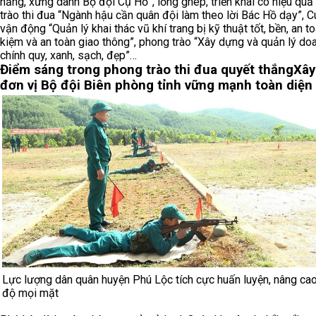
năng, xứng danh Bộ đội Cụ Hồ”, lồng ghép, triển khai có hiệu qu
trào thi đua “Ngành hậu cần quân đội làm theo lời Bác Hồ dạy”, 
vận động “Quản lý khai thác vũ khí trang bị kỹ thuật tốt, bền, an toà
kiệm và an toàn giao thông”, phong trào “Xây dựng và quản lý doa
chính quy, xanh, sạch, đẹp”…
Điểm sáng trong phong trào thi đua quyết thắng
Xây
đơn vị Bộ đội Biên phòng tỉnh vững mạnh toàn diện
Lực lượng dân quân huyện Phú Lộc tích cực huấn luyện, nâng cao
độ mọi mặt