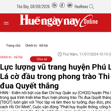
Thứ Bảy, 08/08/2026
HueNews
Trang chủ
Chính trị - Xã hội
Thứ Năm, 11/07/2024 10:15
(
Chính trị - Xã hội
Chia sẻ
Lực lượng vũ trang huyện Phú 
Lá cờ đầu trong phong trào Thi
đua Quyết thắng
HNN - Điểm nổi bật của Ban Chỉ huy Quân sự (CHQS) huyện Phú
trong quá trình triển khai thực hiện phong trào Thi đua Quyết thắn
(TĐQT) luôn gắn với “Học tập và làm theo tư tưởng, đạo đức, ph
cách Hồ Chí Minh”, Cuộc vận động “Phát huy truyền thống, cống hi