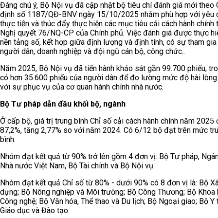
Đáng chú ý, Bộ Nội vụ đã cập nhật bộ tiêu chí đánh giá mới theo
định số 1187/QĐ-BNV ngày 15/10/2025 nhằm phù hợp với yêu 
thực tiễn và thúc đẩy thực hiện các mục tiêu cải cách hành chính 
Nghị quyết 76/NQ-CP của Chính phủ. Việc đánh giá được thực hi
nền tảng số, kết hợp giữa định lượng và định tính, có sự tham gia
người dân, doanh nghiệp và đội ngũ cán bộ, công chức..
Năm 2025, Bộ Nội vụ đã tiến hành khảo sát gần 99.700 phiếu, tr
có hơn 35.600 phiếu của người dân để đo lường mức độ hài lòng
với sự phục vụ của cơ quan hành chính nhà nước.
Bộ Tư pháp dẫn đầu khối bộ, ngành
Ở cấp bộ, giá trị trung bình Chỉ số cải cách hành chính năm 2025 
87,2%, tăng 2,77% so với năm 2024. Có 6/12 bộ đạt trên mức tr
bình.
Nhóm đạt kết quả từ 90% trở lên gồm 4 đơn vị: Bộ Tư pháp, Ngâ
Nhà nước Việt Nam, Bộ Tài chính và Bộ Nội vụ.
Nhóm đạt kết quả Chỉ số từ 80% - dưới 90% có 8 đơn vị là: Bộ X
dựng; Bộ Nông nghiệp và Môi trường; Bộ Công Thương; Bộ Khoa 
Công nghệ; Bộ Văn hóa, Thể thao và Du lịch; Bộ Ngoại giao; Bộ Y 
Giáo dục và Đào tạo.