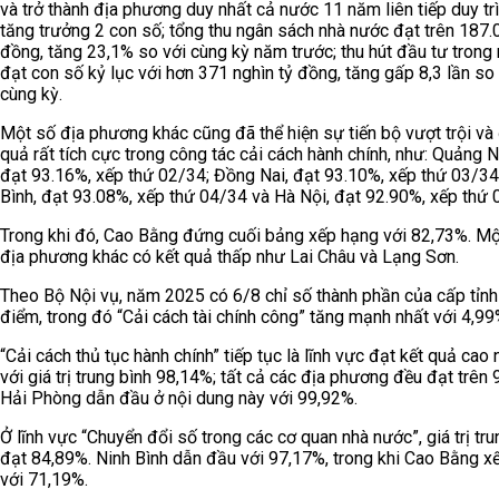
và trở thành địa phương duy nhất cả nước 11 năm liên tiếp duy tr
tăng trưởng 2 con số; tổng thu ngân sách nhà nước đạt trên 187.
đồng, tăng 23,1% so với cùng kỳ năm trước; thu hút đầu tư trong
đạt con số kỷ lục với hơn 371 nghìn tỷ đồng, tăng gấp 8,3 lần so
cùng kỳ.
Một số địa phương khác cũng đã thể hiện sự tiến bộ vượt trội và 
quả rất tích cực trong công tác cải cách hành chính, như: Quảng N
đạt 93.16%, xếp thứ 02/34; Đồng Nai, đạt 93.10%, xếp thứ 03/34
Bình, đạt 93.08%, xếp thứ 04/34 và Hà Nội, đạt 92.90%, xếp thứ 
Trong khi đó, Cao Bằng đứng cuối bảng xếp hạng với 82,73%. Mộ
địa phương khác có kết quả thấp như Lai Châu và Lạng Sơn.
Theo Bộ Nội vụ, năm 2025 có 6/8 chỉ số thành phần của cấp tỉnh
điểm, trong đó “Cải cách tài chính công” tăng mạnh nhất với 4,99
“Cải cách thủ tục hành chính” tiếp tục là lĩnh vực đạt kết quả cao 
với giá trị trung bình 98,14%; tất cả các địa phương đều đạt trên 
Hải Phòng dẫn đầu ở nội dung này với 99,92%.
Ở lĩnh vực “Chuyển đổi số trong các cơ quan nhà nước”, giá trị tru
đạt 84,89%. Ninh Bình dẫn đầu với 97,17%, trong khi Cao Bằng x
với 71,19%.