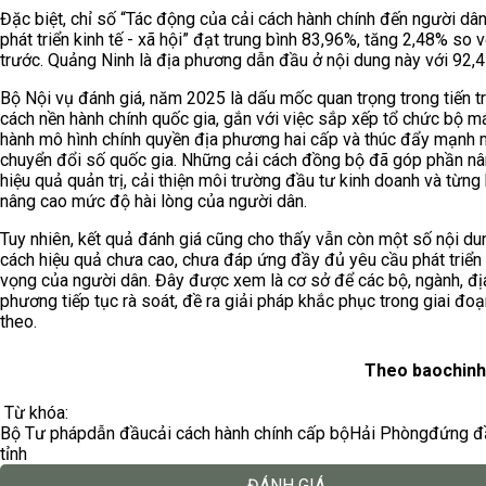
Đặc biệt, chỉ số “Tác động của cải cách hành chính đến người dân
phát triển kinh tế - xã hội” đạt trung bình 83,96%, tăng 2,48% so 
trước. Quảng Ninh là địa phương dẫn đầu ở nội dung này với 92,
Bộ Nội vụ đánh giá, năm 2025 là dấu mốc quan trọng trong tiến tr
cách nền hành chính quốc gia, gắn với việc sắp xếp tổ chức bộ m
hành mô hình chính quyền địa phương hai cấp và thúc đẩy mạnh
chuyển đổi số quốc gia. Những cải cách đồng bộ đã góp phần n
hiệu quả quản trị, cải thiện môi trường đầu tư kinh doanh và từn
nâng cao mức độ hài lòng của người dân.
Tuy nhiên, kết quả đánh giá cũng cho thấy vẫn còn một số nội du
cách hiệu quả chưa cao, chưa đáp ứng đầy đủ yêu cầu phát triển
vọng của người dân. Đây được xem là cơ sở để các bộ, ngành, đị
phương tiếp tục rà soát, đề ra giải pháp khắc phục trong giai đoạ
theo.
Theo baochinh
Từ khóa:
Bộ Tư pháp
dẫn đầu
cải cách hành chính cấp bộ
Hải Phòng
đứng đ
tỉnh
ĐÁNH GIÁ