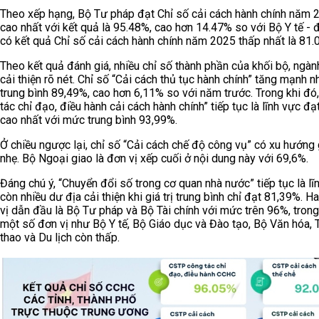
Theo xếp hạng, Bộ Tư pháp đạt Chỉ số cải cách hành chính năm 
cao nhất với kết quả là 95.48%, cao hơn 14.47% so với Bộ Y tế - 
có kết quả Chỉ số cải cách hành chính năm 2025 thấp nhất là 81.
Theo kết quả đánh giá, nhiều chỉ số thành phần của khối bộ, ngàn
cải thiện rõ nét. Chỉ số “Cải cách thủ tục hành chính” tăng mạnh n
trung bình 89,49%, cao hơn 6,11% so với năm trước. Trong khi đó
tác chỉ đạo, điều hành cải cách hành chính” tiếp tục là lĩnh vực đ
cao nhất với mức trung bình 93,99%.
Ở chiều ngược lại, chỉ số “Cải cách chế độ công vụ” có xu hướng
nhẹ. Bộ Ngoại giao là đơn vị xếp cuối ở nội dung này với 69,6%.
Đáng chú ý, “Chuyển đổi số trong cơ quan nhà nước” tiếp tục là lĩ
còn nhiều dư địa cải thiện khi giá trị trung bình chỉ đạt 81,39%. H
vị dẫn đầu là Bộ Tư pháp và Bộ Tài chính với mức trên 96%, trong
một số đơn vị như Bộ Y tế, Bộ Giáo dục và Đào tạo, Bộ Văn hóa, 
thao và Du lịch còn thấp.