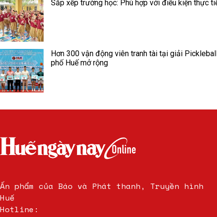
Sắp xếp trường học: Phù hợp với điều kiện thực ti
Hơn 300 vận động viên tranh tài tại giải Picklebal
phố Huế mở rộng
Ấn phẩm của Báo và Phát thanh, Truyền hình
Huế
Hotline: