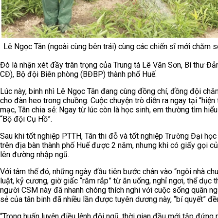
Lê Ngọc Tân (ngoài cùng bên trái) cùng các chiến sĩ mới chăm 
Đó là nhận xét đầy trân trọng của Trung tá Lê Văn Sơn, Bí thư Đả
CĐ), Bộ đội Biên phòng (BĐBP) thành phố Huế.
Lúc này, binh nhì Lê Ngọc Tân đang cùng đồng chí, đồng đội chăm
cho đàn heo trong chuồng. Cuộc chuyện trò diễn ra ngay tại “hiện
mạc, Tân chia sẻ: Ngay từ lúc còn là học sinh, em thường tìm hiể
“Bộ đội Cụ Hồ”.
Sau khi tốt nghiệp PTTH, Tân thi đỗ và tốt nghiệp Trường Đại học
trên địa bàn thành phố Huế được 2 năm, nhưng khi có giấy gọi củ
lên đường nhập ngũ.
Với tâm thế đó, những ngày đầu tiên bước chân vào “ngôi nhà ch
luật, kỷ cương, giờ giấc “răm rắp” từ ăn uống, nghỉ ngơi, thể dục 
người CSM này đã nhanh chóng thích nghi với cuộc sống quân ngũ
sẻ của tân binh đã nhiều lần được tuyên dương này, “bí quyết” đều
“Trong huấn luyện điều lệnh đội ngũ, thời gian đầu mới tập đứng 