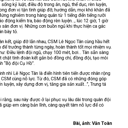
ống kỷ luật, điều độ trong ăn, ngủ, thể dục, rèn luyện,
ng đơn vị tận tình giúp đỡ, hướng dẫn, mọi khó khăn đã
đứng nghiêm trong hàng quân từ 1 tiếng đến tiếng rưỡi
o động kiểm tra, báo động rèn luyện…, lúc 12 giờ, 1 giờ
ên sân đơn vị. Những cơn buồn ngủ khi thực hiện ca gác
ân bày tỏ.
đoàn kết, giúp đỡ lẫn nhau, CSM Lê Ngọc Tân cùng hầu hết
để trưởng thành từng ngày, hoàn thành tốt mọi nhiệm vụ.
như: Điều lệnh đội ngũ, chạy 100 mét, bơi… Tân sẵn sàng
 chặt tình đoàn kết gắn bó đồng chí, đồng đội, tạo môi
nh “Bộ đội Cụ Hồ”.
inh nhì Lê Ngọc Tân là điển hình tiên tiến được nhân rộng
ệt là CSM cùng nỗ lực. Từ đó, CSM đã có những đóng góp
 luyện, xây dựng đơn vị, tăng gia sản xuất…”, Trung tá
i rằng, sau này được ở lại phục vụ lâu dài trong quân đội
ã giúp em càng bản lĩnh, càng quyết tâm nỗ lực để có
Bài, ảnh: Văn Toàn