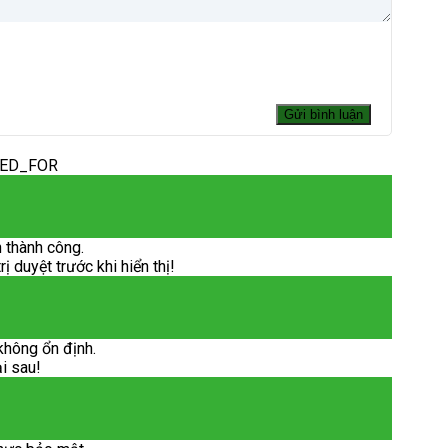
DED_FOR
 thành công.
 duyệt trước khi hiển thị!
không ổn định.
ại sau!