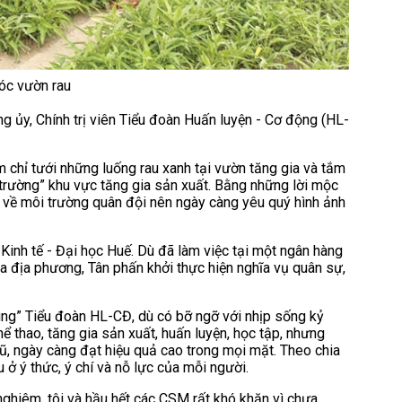
sóc vườn rau
ng ủy, Chính trị viên Tiểu đoàn Huấn luyện - Cơ động (HL-
 chỉ tưới những luống rau xanh tại vườn tăng gia và tắm
 trường” khu vực tăng gia sản xuất. Bằng những lời mộc
u về môi trường quân đội nên ngày càng yêu quý hình ảnh
 Kinh tế - Đại học Huế. Dù đã làm việc tại một ngân hàng
a địa phương, Tân phấn khởi thực hiện nghĩa vụ quân sự,
ung” Tiểu đoàn HL-CĐ, dù có bỡ ngỡ với nhịp sống kỷ
thể thao, tăng gia sản xuất, huấn luyện, học tập, nhưng
, ngày càng đạt hiệu quả cao trong mọi mặt. Theo chia
 ở ý thức, ý chí và nỗ lực của mỗi người.
nghiêm, tôi và hầu hết các CSM rất khó khăn vì chưa