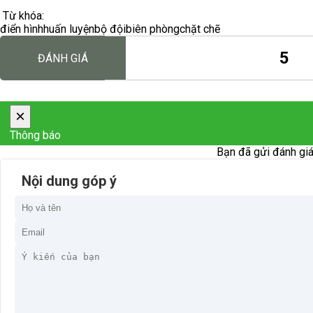
Từ khóa:
điển hình
huấn luyện
bộ đội
biên phòng
chặt chẽ
5
ĐÁNH GIÁ
×
Thông báo
Bạn đã gửi đánh giá
Nội dung góp ý