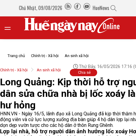
Chủ Nhật, 09/08/2026
HueNews
Trang chủ
Chính trị - Xã hội
An sinh xã hội
Thứ Bảy, 16/05/2026 17:16
(
Chính trị - Xã hội
An sinh xã hội
Chia sẻ
Long Quảng: Kịp thời hỗ trợ ng
dân sửa chữa nhà bị lốc xoáy l
hư hỏng
HNN.VN - Ngày 16/5, lãnh đạo xã Long Quảng đã kịp thời thăm h
động viên và cử lực lượng xuống địa bàn giúp 4 hộ dân lợp lại nh
dọn dẹp vườn tược cho các hộ dân ở thôn Rung Ghênh.
Lợp lại nhà, hỗ trợ người dân ảnh hưởng lốc xoáy
Hơ