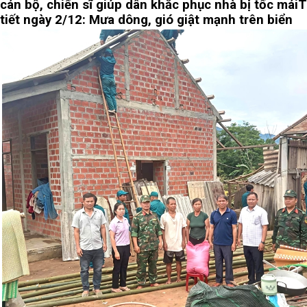
cán bộ, chiến sĩ giúp dân khắc phục nhà bị tốc mái
T
tiết ngày 2/12: Mưa dông, gió giật mạnh trên biển