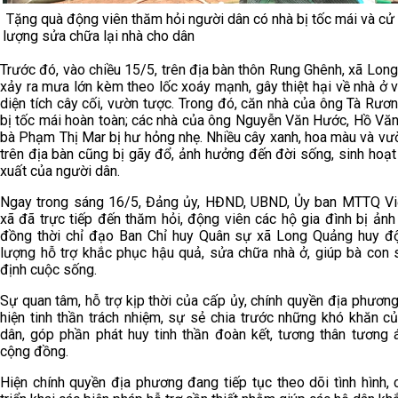
Tặng quà động viên thăm hỏi người dân có nhà bị tốc mái và cử
lượng sửa chữa lại nhà cho dân
Trước đó, vào chiều 15/5, trên địa bàn thôn Rung Ghênh, xã Lon
xảy ra mưa lớn kèm theo lốc xoáy mạnh, gây thiệt hại về nhà ở v
diện tích cây cối, vườn tược. Trong đó, căn nhà của ông Tà Rươ
bị tốc mái hoàn toàn; các nhà của ông Nguyễn Văn Hước, Hồ Văn
bà Phạm Thị Mar bị hư hỏng nhẹ. Nhiều cây xanh, hoa màu và vư
trên địa bàn cũng bị gãy đổ, ảnh hưởng đến đời sống, sinh hoạt
xuất của người dân.
Ngay trong sáng 16/5, Đảng ủy, HĐND, UBND, Ủy ban MTTQ V
xã đã trực tiếp đến thăm hỏi, động viên các hộ gia đình bị ảnh
đồng thời chỉ đạo Ban Chỉ huy Quân sự xã Long Quảng huy đ
lượng hỗ trợ khắc phục hậu quả, sửa chữa nhà ở, giúp bà con
định cuộc sống.
Sự quan tâm, hỗ trợ kịp thời của cấp ủy, chính quyền địa phương
hiện tinh thần trách nhiệm, sự sẻ chia trước những khó khăn c
dân, góp phần phát huy tinh thần đoàn kết, tương thân tương á
cộng đồng.
Hiện chính quyền địa phương đang tiếp tục theo dõi tình hình, 