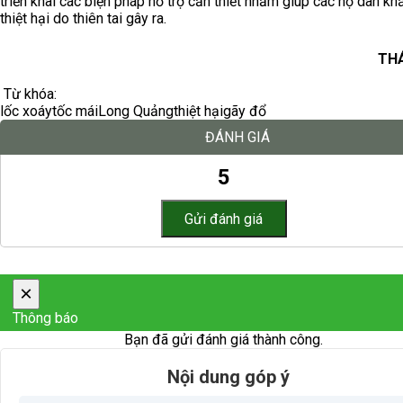
triển khai các biện pháp hỗ trợ cần thiết nhằm giúp các hộ dân k
thiệt hại do thiên tai gây ra.
THÁ
Từ khóa:
lốc xoáy
tốc mái
Long Quảng
thiệt hại
gãy đổ
ĐÁNH GIÁ
5
×
Thông báo
Bạn đã gửi đánh giá thành công.
Nội dung góp ý