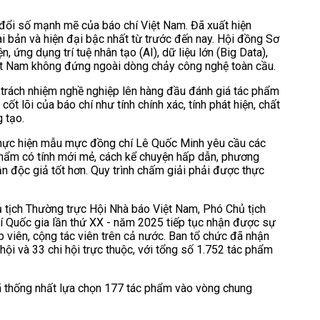
n đổi số mạnh mẽ của báo chí Việt Nam. Đã xuất hiện
 bản và hiện đại bậc nhất từ trước đến nay. Hội đồng Sơ
 ứng dụng trí tuệ nhân tạo (AI), dữ liệu lớn (Big Data),
Việt Nam không đứng ngoài dòng chảy công nghệ toàn cầu.
 trách nhiệm nghề nghiệp lên hàng đầu đánh giá tác phẩm
ốt lõi của báo chí như tính chính xác, tính phát hiện, chất
g tạo.
thực hiện mẫu mực đồng chí Lê Quốc Minh yêu cầu các
 phẩm có tính mới mẻ, cách kể chuyện hấp dẫn, phương
ận độc giả tốt hơn. Quy trình chấm giải phải được thực
 tịch Thường trực Hội Nhà báo Việt Nam, Phó Chủ tịch
hí Quốc gia lần thứ XX - năm 2025 tiếp tục nhận được sự
p viên, cộng tác viên trên cả nước. Ban tổ chức đã nhận
hội và 33 chi hội trực thuộc, với tổng số 1.752 tác phẩm
ã thống nhất lựa chọn 177 tác phẩm vào vòng chung