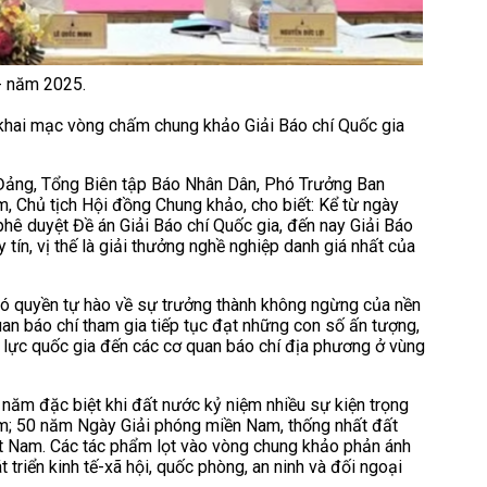
- năm 2025.
c khai mạc vòng chấm chung khảo Giải Báo chí Quốc gia
 Đảng, Tổng Biên tập Báo Nhân Dân, Phó Trưởng Ban
, Chủ tịch Hội đồng Chung khảo, cho biết: Kể từ ngày
ê duyệt Đề án Giải Báo chí Quốc gia, đến nay Giải Báo
 tín, vị thế là giải thưởng nghề nghiệp danh giá nhất của
có quyền tự hào về sự trưởng thành không ngừng của nền
an báo chí tham gia tiếp tục đạt những con số ấn tượng,
 lực quốc gia đến các cơ quan báo chí địa phương ở vùng
năm đặc biệt khi đất nước kỷ niệm nhiều sự kiện trọng
m; 50 năm Ngày Giải phóng miền Nam, thống nhất đất
t Nam. Các tác phẩm lọt vào vòng chung khảo phản ánh
t triển kinh tế-xã hội, quốc phòng, an ninh và đối ngoại