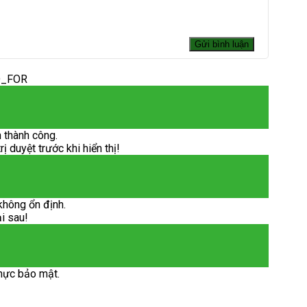
D_FOR
 thành công.
 duyệt trước khi hiển thị!
không ổn định.
ại sau!
hực bảo mật.