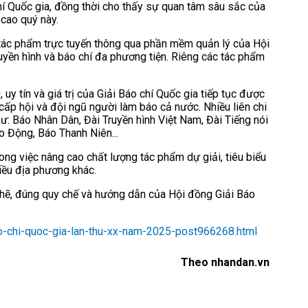
hí Quốc gia, đồng thời cho thấy sự quan tâm sâu sắc của
 cao quý này.
n tác phẩm trực tuyến thông qua phần mềm quản lý của Hội
ruyền hình và báo chí đa phương tiện. Riêng các tác phẩm
 tín và giá trị của Giải Báo chí Quốc gia tiếp tục được
cấp hội và đội ngũ người làm báo cả nước. Nhiều liên chi
như: Báo Nhân Dân, Đài Truyền hình Việt Nam, Đài Tiếng nói
o Động, Báo Thanh Niên...
ong việc nâng cao chất lượng tác phẩm dự giải, tiêu biểu
iều địa phương khác.
 chẽ, đúng quy chế và hướng dẫn của Hội đồng Giải Báo
o-chi-quoc-gia-lan-thu-xx-nam-2025-post966268.html
Theo nhandan.vn