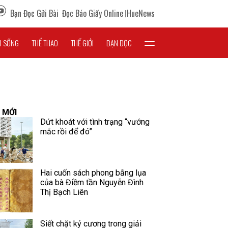
Bạn Đọc Gửi Bài
Đọc Báo Giấy Online
HueNews
I SỐNG
THỂ THAO
THẾ GIỚI
BẠN ĐỌC
 MỚI
Dứt khoát với tình trạng “vướng
mắc rồi để đó”
Hai cuốn sách phong bằng lụa
của bà Điềm tần Nguyễn Đình
Thị Bạch Liên
Siết chặt kỷ cương trong giải