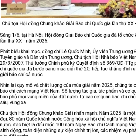
Chủ tọa Hội đồng Chung khảo Giải Báo chí Quốc gia lần thứ XX 
Sáng 1/6, tại Hà Nội, Hội đồng Giải Báo chí Quốc gia đã tổ chứ
lần thứ XX - năm 2025.
Phát biểu khai mạc, đồng chí Lê Quốc Minh, Ủy viên Trung ương
Tuyên giáo và Dân vận Trung ương, Chủ tịch Hội Nhà báo Việt Nam
29/3/2007, Thủ tướng Chính phủ ký Quyết định số 369/QĐ-TTg ph
chí quốc gia đã bước sang mùa giải thứ 20, tiếp tục khẳng định uy
giới báo chí cả nước.
Nhìn lại quy mô và chất lượng của mùa giải năm 2025, chúng ta 
báo chí cách mạng Việt Nam. Số lượng tác giả, tác phẩm và cơ qu
bao phủ mọi vùng miền của đất nước, từ các cơ quan báo chí chủ
sâu, vùng xa.
Chủ tịch Hội đồng Chung khảo Giải nhấn mạnh: Năm 2025 là một 
đại: 80 năm Quốc khánh nước Cộng hòa xã hội chủ nghĩa Việt Na
nước; đặc biệt là dấu mốc 100 năm Ngày Báo chí Cách mạng Việ
sinh động, toàn diện những sự kiện chính trị lớn, các nhiệm vụ phá