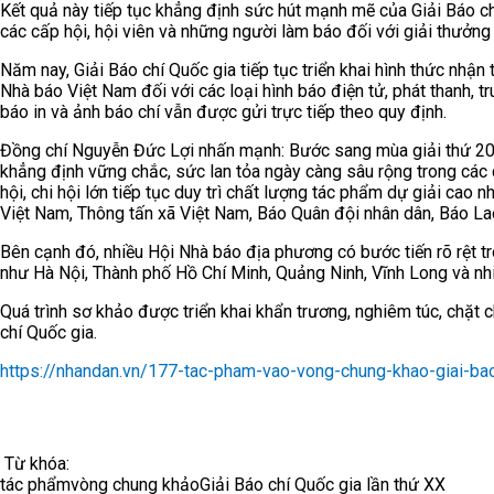
Kết quả này tiếp tục khẳng định sức hút mạnh mẽ của Giải Báo c
các cấp hội, hội viên và những người làm báo đối với giải thưởng
Năm nay, Giải Báo chí Quốc gia tiếp tục triển khai hình thức nhậ
Nhà báo Việt Nam đối với các loại hình báo điện tử, phát thanh, t
báo in và ảnh báo chí vẫn được gửi trực tiếp theo quy định.
Đồng chí Nguyễn Đức Lợi nhấn mạnh: Bước sang mùa giải thứ 20, uy
khẳng định vững chắc, sức lan tỏa ngày càng sâu rộng trong các 
hội, chi hội lớn tiếp tục duy trì chất lượng tác phẩm dự giải cao 
Việt Nam, Thông tấn xã Việt Nam, Báo Quân đội nhân dân, Báo La
Bên cạnh đó, nhiều Hội Nhà báo địa phương có bước tiến rõ rệt tr
như Hà Nội, Thành phố Hồ Chí Minh, Quảng Ninh, Vĩnh Long và nh
Quá trình sơ khảo được triển khai khẩn trương, nghiêm túc, chặt
chí Quốc gia.
https://nhandan.vn/177-tac-pham-vao-vong-chung-khao-giai-ba
Từ khóa:
tác phẩm
vòng chung khảo
Giải Báo chí Quốc gia lần thứ XX