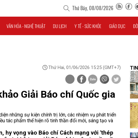
Thứ Bảy, 08/08/2026
VĂN HÓA - NGHỆ THUẬT
DU LỊCH
Y TẾ - SỨC KHỎE
GIÁO DỤC
ĐỜ
Thứ Hai, 01/06/2026 15:25
(GMT+7)
TIN
hảo Giải Báo chí Quốc gia
ện những sự kiện chính trị lớn, các nhiệm vụ phát triển
iều tác phẩm thể hiện rõ tinh thần đổi mới, sáng tạo và
n, hy vọng vào Báo chí Cách mạng với 'thép