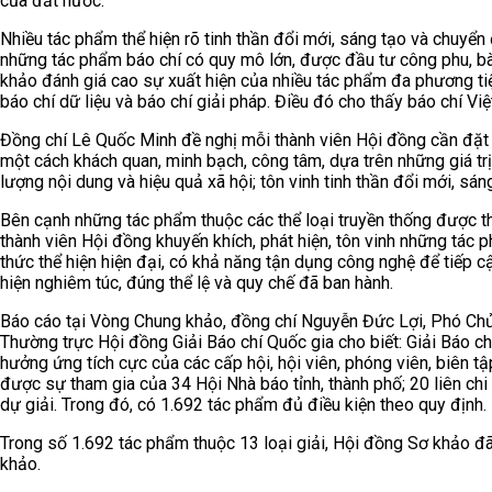
của đất nước.
Nhiều tác phẩm thể hiện rõ tinh thần đổi mới, sáng tạo và chuyể
những tác phẩm báo chí có quy mô lớn, được đầu tư công phu, bài
khảo đánh giá cao sự xuất hiện của nhiều tác phẩm đa phương tiện,
báo chí dữ liệu và báo chí giải pháp. Điều đó cho thấy báo chí 
Đồng chí Lê Quốc Minh đề nghị mỗi thành viên Hội đồng cần đặt
một cách khách quan, minh bạch, công tâm, dựa trên những giá trị c
lượng nội dung và hiệu quả xã hội; tôn vinh tinh thần đổi mới, sán
Bên cạnh những tác phẩm thuộc các thể loại truyền thống được 
thành viên Hội đồng khuyến khích, phát hiện, tôn vinh những tác
thức thể hiện hiện đại, có khả năng tận dụng công nghệ để tiếp c
hiện nghiêm túc, đúng thể lệ và quy chế đã ban hành.
Báo cáo tại Vòng Chung khảo, đồng chí Nguyễn Đức Lợi, Phó Chủ
Thường trực Hội đồng Giải Báo chí Quốc gia cho biết: Giải Báo c
hưởng ứng tích cực của các cấp hội, hội viên, phóng viên, biên tậ
được sự tham gia của 34 Hội Nhà báo tỉnh, thành phố; 20 liên chi 
dự giải. Trong đó, có 1.692 tác phẩm đủ điều kiện theo quy định.
Trong số 1.692 tác phẩm thuộc 13 loại giải, Hội đồng Sơ khảo đ
khảo.